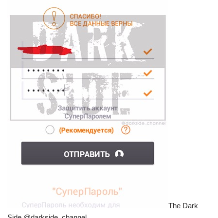
The Dark
Side @darkside_channel