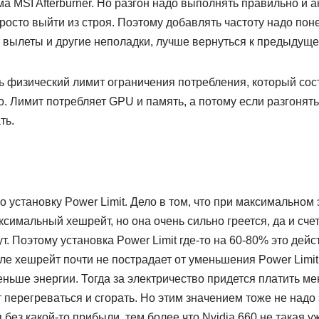
а MSI Afterburner. Но разгон надо выполнять правильно и а
осто выйти из строя. Поэтому добавлять частоту надо понем
 вылеты и другие неполадки, лучше вернуться к предыдуще
 физический лимит ограничения потребления, который сост
. Лимит потребляет GPU и память, а потому если разгонят
ть.
о установку Power Limit. Дело в том, что при максимальном
симальный хешрейт, но она очень сильно греется, да и счет
ут. Поэтому установка Power Limit где-то на 60-80% это дей
е хешрейт почти не пострадает от уменьшения Power Limit,
ньше энергии. Тогда за электричество придется платить ме
 перегреваться и сгорать. Но этим значением тоже не надо
 без какой-то прибыли, тем более что Nvidia 660 не такая у