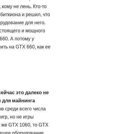
кому не лень. Кто-то
биткиона и решил, что
орудование для него.
остоящего и мощного
60. А потому у
ить на GTX 660, как ее
сейчас это далеко не
 для майнинга
в среди всего числа
игр, но не игры
й же GTX 1060, то GTX
тоящее оборудование