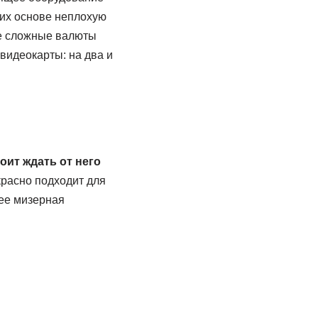
 их основе неплохую
ее сложные валюты
видеокарты: на два и
оит ждать от него
красно подходит для
нее мизерная