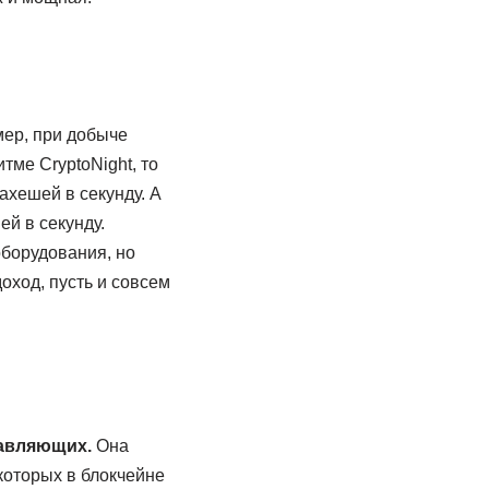
ер, при добыче
тме CryptoNight, то
ахешей в секунду. А
ей в секунду.
оборудования, но
оход, пусть и совсем
тавляющих.
Она
которых в блокчейне