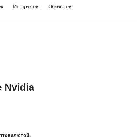
ия
Инструкция
Облигация
 Nvidia
иптовалютой,