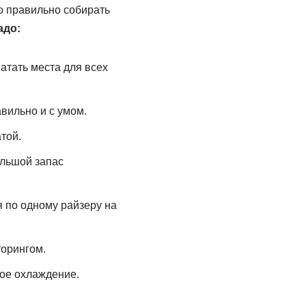
о правильно собирать
адо:
атать места для всех
вильно и с умом.
той.
ольшой запас
 по одному райзеру на
торингом.
ное охлаждение.