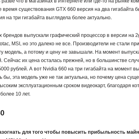
 разве что в магазинах в Интернете или где-то на рынке к
е время существования GTX 660 версия на два гигабайта 
ия на три гигабайта выглядела более актуально.
х брендов выпускали графический процессор в версии на 2
Zotac, MSI, но это далеко не все. Производители не стали пр
у модель, а потому и цену не завышали. На момент выпуска
й. Сейчас их цена осталась прежней, но в большинстве слу
5000 рублей. А вот Nvidia 660 на три гигабайта на момент в
ь бы, эта модель уже не так актуальна, но почему цена сущ
высоким эксплуатационным сроком видеокарт, благодаря ко
более 10 лет.
60
азогнать для того чтобы повысить прибыльность майн