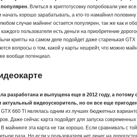
 популярен.
Влиться в криптотусовку попробовали уже все, 
и начать хорошо зарабатывать, а кто-то намайнил половину 
В любом случае майнинг остается популярен, так же как и об
у каждого пользователя есть деньги на приобретение дорог
бычи крипты на самом деле подойдет даже старенькая GTX 6
тся вопросы о том, какой у карты хешрейт, что можно майн
 нее вообще потенциал.
идеокарте
ыла разработана и выпущена еще в 2012 году, а потому 
актуальный видеоускоритель, но он все еще пригоден
 GTX 660 TI являлась одним из лучших бюджетных варианто
ов. Даже сейчас карта подойдет для запуска современных 
В майнинге эта карта не так хорошо. Если сравнивать с то
етыре раза. Но если у пользователя нет денег на дорогос