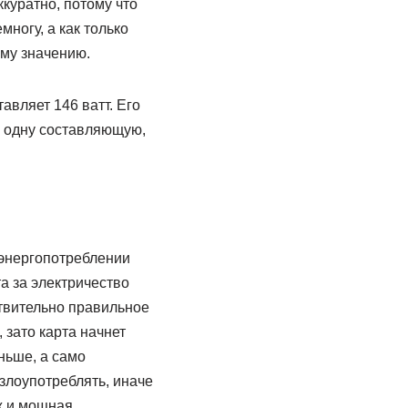
ккуратно, потому что
ногу, а как только
му значению.
авляет 146 ватт. Его
ь одну составляющую,
 энергопотреблении
а за электричество
ствительно правильное
 зато карта начнет
ньше, а само
 злоупотреблять, иначе
ж и мощная.