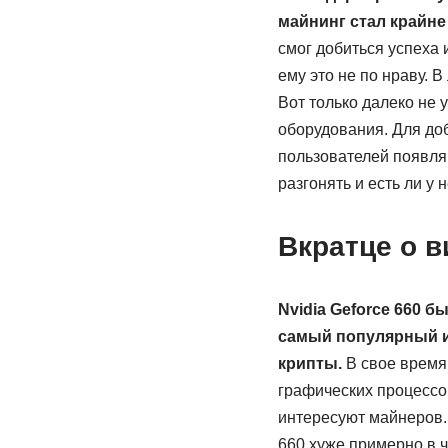
майнинг стал крайне
смог добиться успеха 
ему это не по нраву. 
Вот только далеко не 
оборудования. Для до
пользователей появляю
разгонять и есть ли у
Вкратце о в
Nvidia Geforce 660 б
самый популярный и 
крипты.
В свое время
графических процессор
интересуют майнеров. 
660 хуже примерно в ч