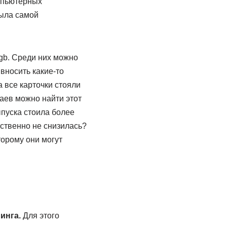
омпьютерных
была самой
gb. Среди них можно
ивносить какие-то
 все карточки стояли
чаев можно найти этот
ыпуска стоила более
ественно не снизилась?
торому они могут
инга.
Для этого