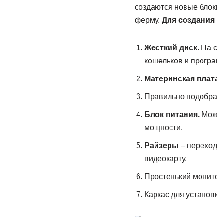
создаются новые блок
ферму.
Для создания
Жесткий диск.
На с
кошельков и програ
Материнская плата
Правильно подобран
Блок питания.
Можн
мощности.
Райзеры
– переход
видеокарту.
Простенький монито
Каркас для установ