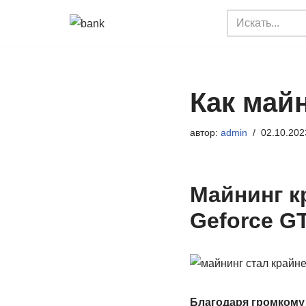
Перейти
к
содержимому
Как майн
автор:
admin
02.10.202
Майнинг к
Geforce GT
Благодаря громкому 