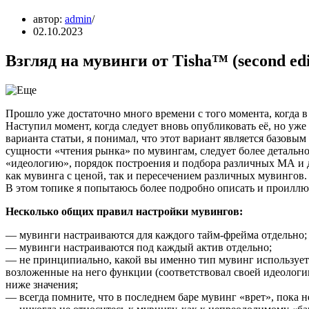
автор:
admin
02.10.2023
Взгляд на мувинги от Tisha™ (second edi
Прошло уже достаточно много времени с того момента, когда в
Наступил момент, когда следует вновь опубликовать её, но уж
варианта статьи, я понимал, что этот вариант является базовы
сущности «чтения рынка» по мувингам, следует более детально
«идеологию», порядок построения и подбора различных МА и 
как мувинга с ценой, так и пересечением различных мувингов.
В этом топике я попытаюсь более подробно описать и проиллюс
Несколько общих правил настройки мувингов:
— мувинги настраиваются для каждого тайм-фрейма отдельно;
— мувинги настраиваются под каждый актив отдельно;
— не принципиально, какой вы именно тип мувинг используе
возложенные на него функции (соответствовал своей идеологи
ниже значения;
— всегда помните, что в последнем баре мувинг «врет», пока не