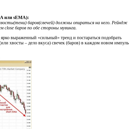
MA или sEMA):
восты(тени) баров(свечей) должны опираться на него. Рейндж
 close баров по обе стороны мувинга.
 ярко выраженный «сильный» тренд и постараться подобрать
ли хвосты – дело вкуса) свечек (баров) в каждом новом импуль
: