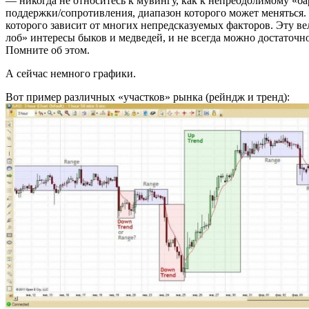
— никогда не относитесь к мувингу, как к непреодолимому «ба
поддержки/сопротивления, диапазон которого может меняться.
которого зависит от многих непредсказуемых факторов. Эту ве
лоб» интересы быков и медведей, и не всегда можно достаточн
Помните об этом.
А сейчас немного графики.
Вот пример различных «участков» рынка (рейндж и тренд):