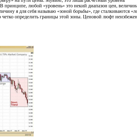
рьеру» на пути цены. Мувинг, это лишь расчетный уровень
 В принципе, любой «уровень» это некий диапазон цен, величин
личину я для себя называю «зоной борьбы», где сталкиваются «л
о четко определить границы этой зоны. Ценовой люфт неизбежен