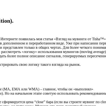
tion).
 Интернете появилась моя статья «Взгляд на мувинги от Tisha™»
е в дополненном и переработанном виде. Уже при написании пер
м и представлен только в общих чертах. Для более четкого поним
 рассмотреть «логику» использования мувингов (moving average)
дать более полное описание сигналов, генерируемых пересечени
трировать свою логику такого взгляда на рынок.
те (МА, ЕМА или WMA) – главное, чтобы он «выполнял»
и). Но на начальном этапе советую использовать рекомендованн
 сформируется цена “close” бара (если вы строите мувинг по clos