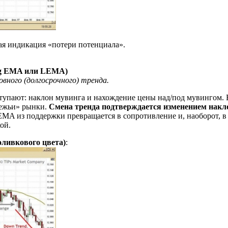
ая индикация «потери потенциала».
ong EMA или LEMA)
вного (долгосрочного) тренда.
упают: наклон мувинга и нахождение цены над/под мувингом. 
вежьи» рынки.
Смена тренда подтверждается изменением накл
MA из поддержки превращается в сопротивление и, наоборот, в
ой.
ливкового цвета)
: