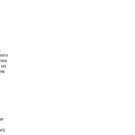
.
вого
ания
 их
ем
ые
e);