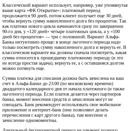
Классический вариант использует, например, уже упомянутая
выше карта «ФК Открытие»: платежный период
продолжается 90 дней, потом клиент получает еще 30 дней,
чтобы вернуть сумму накопленного долга без процентов. Так
как платежи нового цикла начинаются сразу по завершении
90-го дня, у «120 дней» четыре платежных цикла, а у «100
дней без процентов» — три с половиной. Вариант Альфа-
Банка интуитивно проще: в конце льготного периода надо
только посмотреть сумму накопленного долга и вернуть ее. В
классическом варианте вы должны сначала посмотреть, какая
сумма относится к прошедшему платежному периоду (и это
не всегда простая задача), вернуть ее, а с оставшимся долгом
можно потянуть еще.
Сумма платежа для списания должна быть зачислена на ваш
счет в Альфа-Банке до 23:00 (по московскому времени)
двадцатого календарного дня от начала платежного (и также
льготного) периода. Если платеж делается через партнеров
банка, момент внесения средств и зачисления могут не
совпадать. Банк рекомендует использовать свое мобильное
приложение и интернет-банк (они позволяют делать
перечисления с карт другого банка), там внесение и
зачисление одномоментны.
Длительный беспроцентный период не означает полного