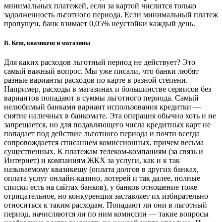
минимальных платежей, если за картой числится только
задолженность льготного периода. Если минимальный платеж
пропущен, банк взимает 0,05% неустойки каждый день.
В. Кеш, квазикеш и магазины
Для каких расходов льготный период не действует? Это
самый важный вопрос. Мы уже писали, что банки любят
разные варианты расходов по карте в разной степени.
Например, расходы в магазинах и большинстве сервисов без
вариантов попадают в суммы льготного периода. Самый
нелюбимый банками вариант использования кредитки —
снятие наличных в банкомате. Эта операция обычно хоть и не
запрещается, но для подавляющего числа кредитных карт не
попадает под действие льготного периода и почти всегда
сопровождается списанием комиссионных, причем весьма
существенных. К платежам телеком-компаниям (за связь и
Интернет) и компаниям ЖКХ за услуги, как и к так
называемому квазикешу (оплата долгов в других банках,
оплата услуг онлайн-казино, лотерей и так далее, полные
списки есть на сайтах банков), у банков отношение тоже
отрицательное, но конкуренция заставляет их избирательно
относиться к таким расходам. Попадают ли они в льготный
период, начисляются ли по ним комиссии — такие вопросы