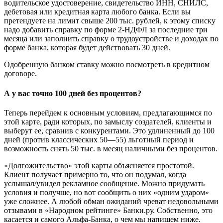
водительское удостоверение, свидетельство ИНН, СНИЛС,
дебетовая или кредитная карта любого банка. Если вы
претендуете на лимит свыше 200 тыс. рублей, к этому списку
надо добавить справку по форме 2-НДФЛ за последние три
месяца или заполнить справку о трудоустройстве и доходах по
форме банка, которая будет действовать 30 дней.
Одобренную банком ставку можно посмотреть в кредитном
договоре.
А у вас точно 100 дней без процентов?
Теперь перейдем к основным условиям, предлагающимся по
этой карте, ради которых, по замыслу создателей, клиенты и
выберут ее, сравнив с конкурентами. Это удлиненный до 100
дней (против классических 50—55) льготный период и
возможность снять 50 тыс. в месяц наличными без процентов.
«Долгожительство» этой карты объясняется простотой.
Клиент получает примерно то, что он подумал, когда
услышал/увидел рекламное сообщение. Можно придумать
условия и получше, но вот сообщить о них «одним ударом»
уже сложнее. А любой обман ожиданий чреват недовольными
отзывами в «Народном рейтинге» Банки.ру. Собственно, это
касается и самого Альфа-Банка, о чем мы напишем ниже.