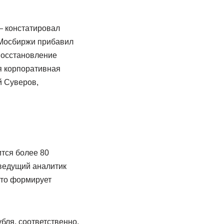
— констатировал
 Мосбиржи прибавил
восстановление
я корпоративная
й Суверов,
тся более 80
 ведущий аналитик
это формирует
бля, соответственно,