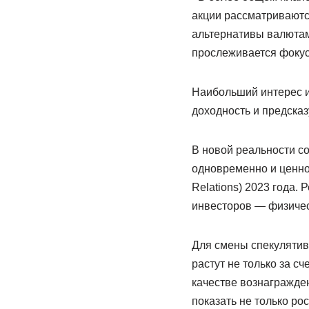
акции рассматриваютс
альтернативы валютам
прослеживается фокус
Наибольший интерес и
доходность и предска
В новой реальности с
одновременно и ценно 
Relations) 2023 года.
инвесторов — физичес
Для смены спекулятив
растут не только за с
качестве вознагражден
показать не только ро