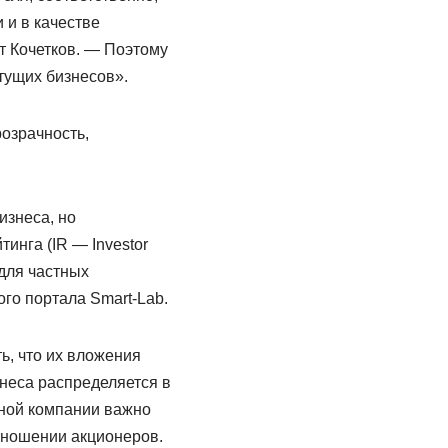
 и в качестве
т Кочетков. — Поэтому
тущих бизнесов».
озрачность,
изнеса, но
инга (IR — Investor
 для частных
го портала Smart-Lab.
ь, что их вложения
знеса распределяется в
чной компании важно
отношении акционеров.