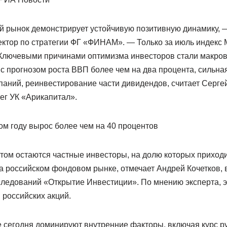
 рынок демонстрирует устойчивую позитивную динамику, 
ектор по стратегии ФГ «ФИНАМ». — Только за июль индекс
 Ключевыми причинами оптимизма инвесторов стали макро
 с прогнозом роста ВВП более чем на два процента, сильна
паний, реинвестирование части дивидендов, считает Серге
ег УК «Арикапитал».
ом году вырос более чем на 40 процентов
том остаются частные инвесторы, на долю которых приходи
а российском фондовом рынке, отмечает Андрей Кочетков,
следований «Открытие Инвестиции». По мнению эксперта, 
 российских акций.
 сегодня доминируют внутренние факторы, включая курс ру