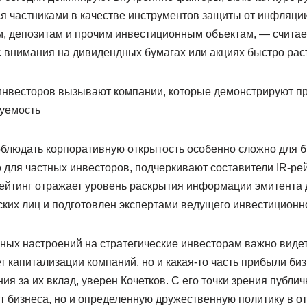
я частниками в качестве инструментов защиты от инфляции
, депозитам и прочим инвестиционным объектам, — считае
 внимания на дивидендных бумагах или акциях быстро рас
нвесторов вызывают компании, которые демонстрируют пр
зуемость
облюдать корпоративную открытость особенно сложно для б
для частных инвесторов, подчеркивают составители IR-рейт
 Рейтинг отражает уровень раскрытия информации эмитента
ких лиц и подготовлен экспертами ведущего инвестиционно
ных настроений на стратегические инвесторам важно видет
чет капитализации компаний, но и какая-то часть прибыли би
ия за их вклад, уверен Кочетков. С его точки зрения публи
ст бизнеса, но и определенную дружественную политику в 