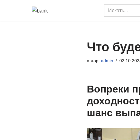
Перейти
к
содержимому
Что буд
автор:
admin
02.10.202
Вопреки п
доходност
шанс выпа