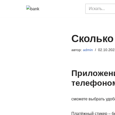
Перейти
к
содержимому
Сколько 
автор:
admin
02.10.202
Приложени
телефоно
сможете выбрать удоб
Платёжный стикер – б