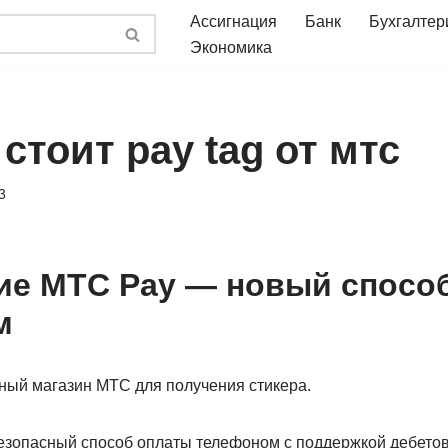
Ассигнация
Банк
Бухгалтер
Экономика
стоит pay tag от мтс
3
е МТС Pay — новый способ
м
ный магазин МТС для получения стикера.
езопасный способ оплаты телефоном с поддержкой дебетовы