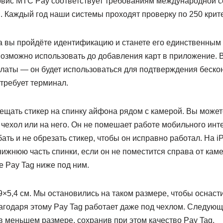
ервис МТС Pay соответствует требованиям международной 
. Каждый год наши системы проходят проверку по 250 крит
а вы пройдёте идентификацию и станете его единственным
озможно использовать до добавления карт в приложение. 
платы — он будет использоваться для подтверждения беско
отребует терминал.
щать стикер на спинку айфона рядом с камерой. Вы может
чехол или на него. Он не помешает работе мобильного инт
бать и не обрезать стикер, чтобы он исправно работал. На 
нижнюю часть спинки, если он не поместится справа от каме
е Pay Tag ниже под ним.
×5,4 см. Мы остановились на таком размере, чтобы оснасти
годаря этому Pay Tag работает даже под чехлом. Следующ
в меньшем размере, сохранив при этом качество Pay Tag.