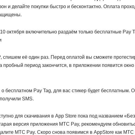
он и делайте покупки быстро и бесконтактно. Оплата проход
защищены.
10 октября включительно раздаём только бесплатные Pay T
и
, спишем её один раз. Перед оплатой вы сможете протести
да пробный период закончится, в приложении появится окн
о бесплатном Pay Tag, для вас стикер будет бесплатным. 
 получили SMS.
упно для скачивания в App Store пока под названием «Без
 старая версия приложения МТС Pay, рекомендуем обновить
далите МТС Pay. Скоро снова появимся в AppStore как МТС 