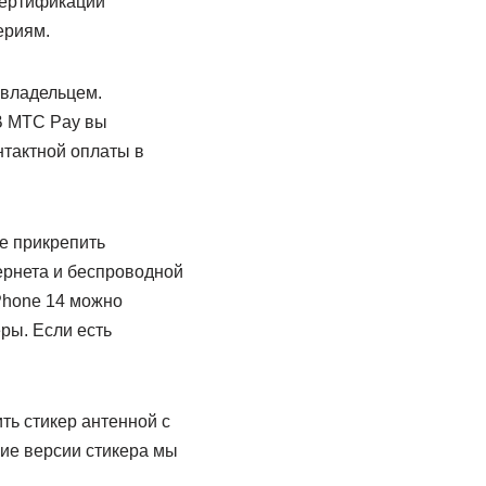
сертификации
ериям.
 владельцем.
В МТС Pay вы
нтактной оплаты в
е прикрепить
ернета и беспроводной
iPhone 14 можно
ры. Если есть
ть стикер антенной с
ие версии стикера мы