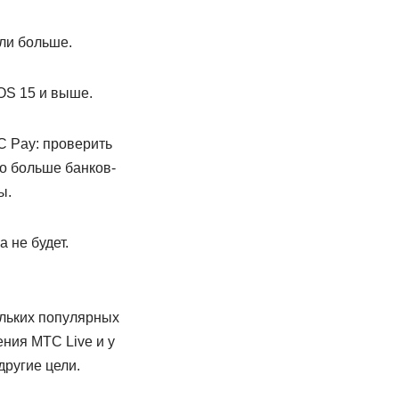
или больше.
OS 15 и выше.
С Pay: проверить
но больше банков-
ы.
 не будет.
ольких популярных
ения МТС Live и у
другие цели.