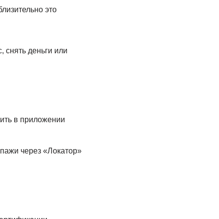
близительно это
, снять деньги или
зить в приложении
опажи через «Локатор»