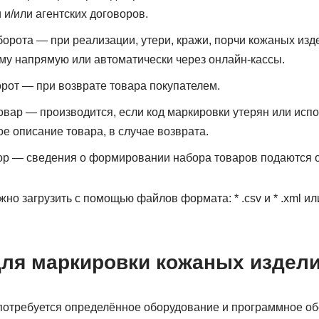
 и/или агентских договоров.
борота — при реализации, утери, кражи, порчи кожаных изде
му напрямую или автоматически через онлайн-кассы.
орот — при возврате товара покупателем.
вар — производится, если код маркировки утерян или испо
е описание товара, в случае возврата.
р — сведения о формировании набора товаров подаются о
но загрузить с помощью файлов формата: * .csv и * .xml ил
для маркировки кожаных издел
потребуется определённое оборудование и программное об