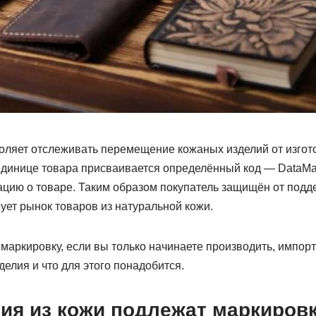
оляет отслеживать перемещение кожаных изделий от изгото
единице товара присваивается определённый код — DataMat
ию о товаре. Таким образом покупатель защищён от поддел
ует рынок товаров из натуральной кожи.
 маркировку, если вы только начинаете производить, импор
елия и что для этого понадобится.
лия из кожи подлежат маркиров