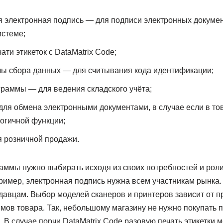
 электронная подпись — для подписи электронных докумен
стеме;
ти этикеток с DataMatrix Code;
лы сбора данных — для считывания кода идентификации;
раммы — для ведения складского учёта;
ля обмена электронными документами, в случае если в то
огичной функции;
 розничной продажи.
аммы нужно выбирать исходя из своих потребностей и роли
ример, электронная подпись нужна всем участникам рынка.
давцам. Выбор моделей сканеров и принтеров зависит от 
ов товара. Так, небольшому магазину не нужно покупать 
 В случае порчи DataMatrix Code разовую печать этикетки м