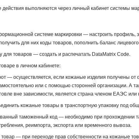
е действия выполняются через личный кабинет системы ма
формационной системе маркировки — настроить профиль, 
получить для них коды товаров, пополнить баланс лицевого 
 для товаров — создать и распечатать DataMatrix Code.
товаре в личном кабинете:
рот — осуществляется, если кожаные изделия получены от 
амостоятельно или с помощью сторонней организации. А та
говле вне зависимости, является страна членом ЕАЭС или н
единить кожаные товары в транспортную упаковку под общ
ованный таможенный код — необходимо при прохождении 
требления, реимпорта, экспорта или временного вывоза.
ь товар — при переходе прав собственности на кожаные тов