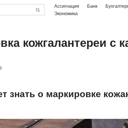
Ассигнация
Банк
Бухгалтер
Экономика
вка кожгалантереи с к
3
ет знать о маркировке кож