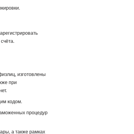
ркировки.
зарегистрировать
счёта.
физлиц, изготовлены
кже при
ет.
им кодом.
таможенных процедур
ары, а также рамках