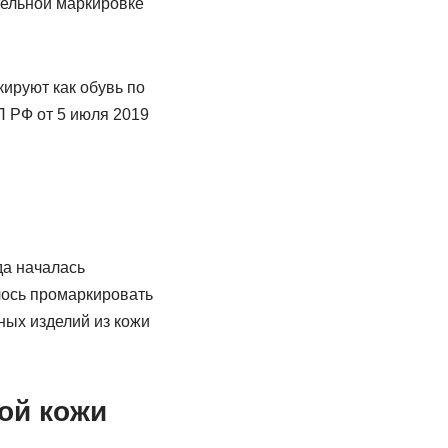
тельной маркировке
кируют как обувь по
П РФ от 5 июля 2019
да началась
лось промаркировать
ных изделий из кожи
ой кожи