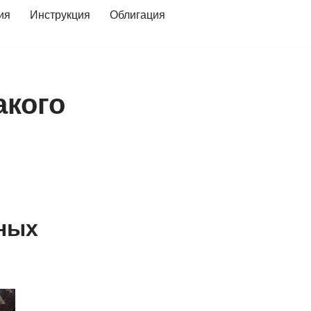
ия
Инструкция
Облигация
акого
аных