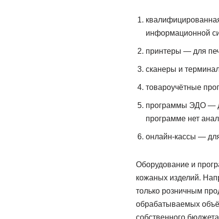
квалифицированная
информационной си
принтеры — для печа
сканеры и термина
товароучётные прог
программы ЭДО — д
программе нет анал
онлайн-кассы — для
Оборудование и прогр
кожаных изделий. Нап
только розничным про
обрабатываемых объём
собственного бюджета.