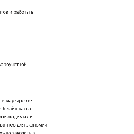
тов и работы в
вароучётной
 в маркировке
 Онлайн-касса —
производимых и
принтер для экономии
ожно заказать в