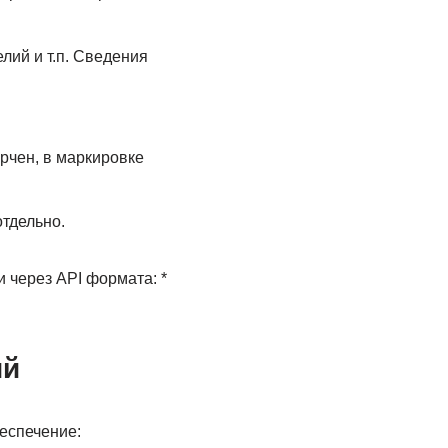
лий и т.п. Сведения
рчен, в маркировке
тдельно.
и через API формата: *
ий
еспечение: