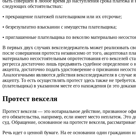
быть совершен в любое время до наступления срока платежа и 
следующих обстоятельствах:
• прекращение платежей плательщиком или их отсрочке;
• безрезультатно взыскании с имущества плательщика;
• приглашенные плательщика по векселю материально несосто
В первых двух случаях векселедержатель может реализовать св
после совершения протеста независимо от того, акцептовал пл
материально несостоятельным опротестования его векселей ста
регресса достаточно лишь предъявить судебное определение о н
акцепта, достаточно подать удостоверение о признании несос
Аналогичными являются действия векселедержателя в случае я
акцепту. То есть осуществлять протест здесь также не требуется
(плательщика) в указанном месте его нахождения (и это доказа
Протест векселя
Протест векселя — это нотариальное действие, призванное о
его обязательства, например, если имеет место неплатеж. Это 
суд. Обращение, основанное на протесте векселя, рассматривае
Речь идет о ценной бумаге. На ее основании один гражданин 