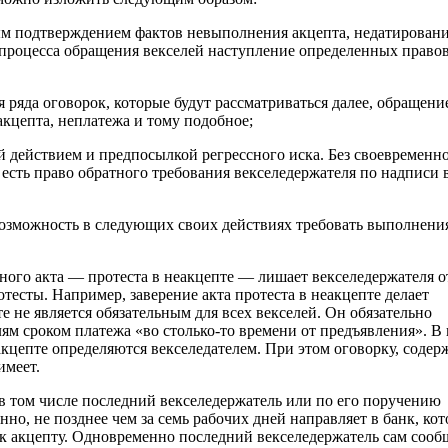
ным подтверждением фактов невыполнения акцепта, недатирован
 процесса обращения векселей наступление определенных право
я ряда оговорок, которые будут рассматриваться далее, обращени
акцепта, неплатежа и тому подобное;
ой действием и предпосылкой регрессного иска. Без своевременн
 есть право обратного требования векселедержателя по надписи 
 возможность в следующих своих действиях требовать выполнени
дного акта — протеста в неакцепте — лишает векселедержателя о
тесты. Например, заверение акта протеста в неакцепте делает
 не является обязательным для всех векселей. Он обязательно
лям сроком платежа «во столько-то времени от предъявления». В
акцепте определяются векселедателем. При этом оговорку, содер
имеет.
в том числе последний векселедержатель или по его поручению
но, не позднее чем за семь рабочих дней направляет в банк, ко
 к акцепту. Одновременно последний векселедержатель сам сооб