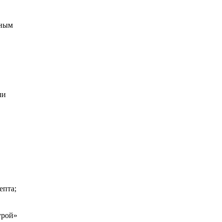
вным
ли
епта;
урой»