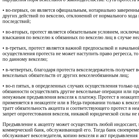
• во-первых, он является официальным, нотариально заверен
других действий по векселю, отклонений от нормального хода
последствий;
• во-вторых, протест является обязательным условием, исключа
взыскания по векселю к обязанных по векселю лиц в случае не
• в-третьих, протест является важной предпосылкой и начальн
осуществления протеста не может наступить право регресса, то
по данному векселю;
• в-четвертых, благодаря протеста векселедержатель получает
вексельных обязательств от других векселеобязанным лиц;
• во-п пятых, в определенных случаях осуществления только о
обязанности осуществлять другие вексельные операции или про
ненужным предъявления векселя к платежу. Протест в неакцепте
применяется в неакцепте или в Неда-тировании только к вексе
тратт обязательность акцепта и соответствующего протест в не
запрет опротестования векселя, никакой юридической силы не 
Предъявление к акцепту может осуществить любой индоссант, 
коммерческий банк, обслуживающий его. Тогда банк своевремен
обслуживает векселедателя, копию векселя и акт предъявления