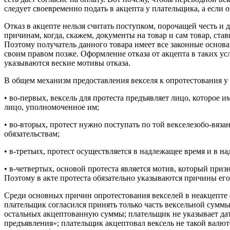
следует своевременно подать в акцепта у плательщика, а если о
Отказ в акцепте нельзя считать поступком, порочащей честь и
причинам, когда, скажем, документы на товар и сам товар, ста
Поэтому получатель данного товара имеет все законные основан
своим правом позже. Оформление отказа от акцепта в таких у
указываются веские мотивы отказа.
В общем механизм предоставления векселя к опротестования у
• во-первых, вексель для протеста предъявляет лицо, которое и
лицо, уполномоченное им;
• во-вторых, протест нужно поступать по той векселезобо-вяз
обязательствам;
• в-третьих, протест осуществляется в надлежащее время и в н
• в-четвертых, основой протеста является мотив, который при
Поэтому в акте протеста обязательно указываются причины ег
Среди основных причин опротестования векселей в неакцепте с
плательщик согласился принять только часть вексельной суммы
остальных акцептованную суммы; плательщик не указывает даты
предъявления»; плательщик акцептовал вексель не такой валют