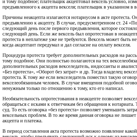
и тому подобное; плательщик акцептовал вексель условно, измен
предъявленного к акцепта векселя; плательщик в указанном в в
Причины неакцепта излагаются нотариусом в акте протеста. Он
предъявлению к акцепту. В случае, предусмотренном ст. 24 «П
следующий день после первого предъявления, которое состояло
следующий день. Если же вексель был опротестован в неакцепт
протеста в неплатеже уже не требуются. Вексель может быть не
когда акцептант передумал и дал согласие на оплату векселя.
Процедура протеста требует дополнительных расходов на расс
тому подобное. Они полностью полагаются на тех векселеобяз
дополнительных расходов векселедатель, индоссанты и авалис
«Без протеста», «Оборот без затрат» и др. Тогда владелец вексе
протеста. К тому же если векселедатель поместил такую оговор
векселеобязанным человек. В случае вмещения подобной оговор
ненужным только по отношению к тому, кто его написал.
Необязательность опротестования в неакцепте позволяет векс
обращаться с исками к ответчикам без обращения к нотариата. 
суд. То есть оговорка «без протеста» позволяет уменьшить зат
вексельных проблем. В то же время данная оговорка не лишает
акцепта и платежа.
В период составления акта протеста возможно появление како
вексель, чтобы предъявить следующий иск к одному из вексел