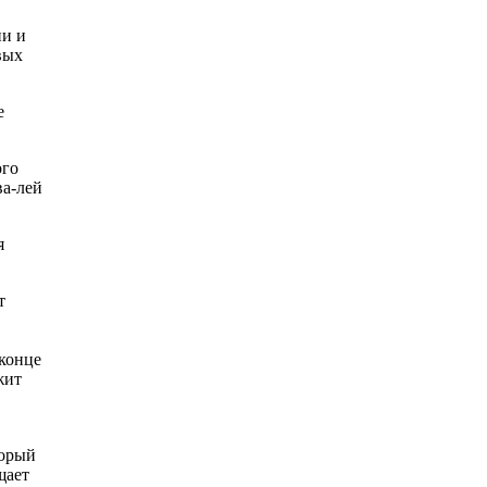
ии и
вых
е
ого
ва-лей
я
т
 конце
жит
торый
щает