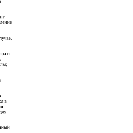
м
жит
вление
лучае,
ора и
ь
улы;
я
о
ся в
ия
для
анный