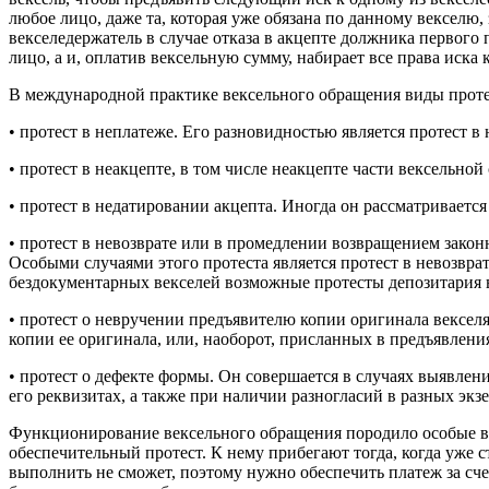
любое лицо, даже та, которая уже обязана по данному векселю,
векселедержатель в случае отказа в акцепте должника первого
лицо, а и, оплатив вексельную сумму, набирает все права иска
В международной практике вексельного обращения виды прот
• протест в неплатеже. Его разновидностью является протест в
• протест в неакцепте, в том числе неакцепте части вексельной
• протест в недатировании акцепта. Иногда он рассматривается 
• протест в невозврате или в промедлении возвращением закон
Особыми случаями этого протеста является протест в невозвра
бездокументарных векселей возможные протесты депозитария в
• протест о невручении предъявителю копии оригинала векселя
копии ее оригинала, или, наоборот, присланных в предъявления
• протест о дефекте формы. Он совершается в случаях выявлени
его реквизитах, а также при наличии разногласий в разных экз
Функционирование вексельного обращения породило особые в
обеспечительный протест. К нему прибегают тогда, когда уже 
выполнить не сможет, поэтому нужно обеспечить платеж за сч