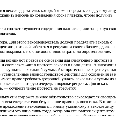
ся векселедержателю, который может передать его другому лицу
 хранить вексель до совпадения срока платежа, чтобы получить
к или соответствующего содержания надписью, или зачеркнув св
значения.
ора. Для этого векселедержатель должен предъявить вексель с
цептант, который заботится о репутации своего бизнеса, должен
том покрывать его стоимость плюс затраты на опротестование.
ния возникают правовые основания для следующего протеста в
 и составляет «акт о протесте векселя в неакцепте». Аналогичн
ае неуплаты вексельной суммы. Акт протеста в неакцепте указыв
 установленные законодательством действия для сохранения за 
ь имеет право требовать досрочной уплаты вексельной суммы из 
по векселю в вторую очередь в порядке регресса. Для иска к
ь, — осуществление протеста не требуется.
ольку они содержат личное обязательство векселедателя своевре
ает векселедержателю безусловное право прямого иска. В отличи
е предложение векселедателя иному указанному в векселе лицу
ником это лицо лишь тогда, когда она становится акцептантом,
сель не потерял характера особого долгового обязательства, его