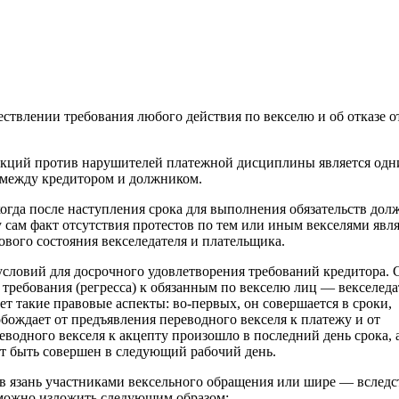
ствлении требования любого действия по векселю и об отказе о
нкций против нарушителей платежной дисциплины является одн
между кредитором и должником.
когда после наступления срока для выполнения обязательств дол
у сам факт отсутствия протестов по тем или иным векселями явля
вого состояния векселедателя и плательщика.
условий для досрочного удовлетворения требований кредитора. 
требования (регресса) к обязанным по векселю лиц — векселеда
ет такие правовые аспекты: во-первых, он совершается в сроки,
обождает от предъявления переводного векселя к платежу и от
реводного векселя к акцепту произошло в последний день срока, 
ет быть совершен в следующий рабочий день.
-в язань участниками вексельного обращения или шире — вследс
 можно изложить следующим образом: