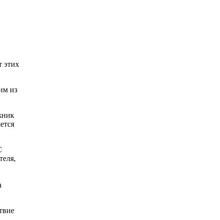
т этих
им из
жник
ется
С
теля,
а
твие