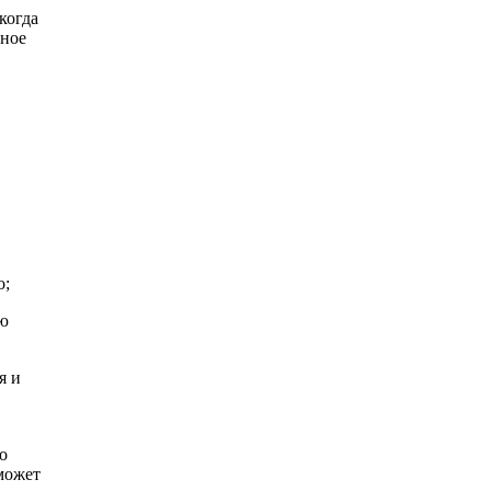
когда
нное
о;
лю
я и
о
может