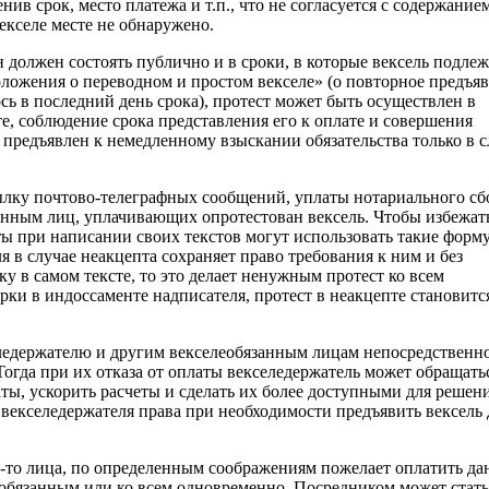
ив срок, место платежа и т.п., что не согласуется с содержание
екселе месте не обнаружено.
 должен состоять публично и в сроки, в которые вексель подле
оложения о переводном и простом векселе» (о повторное предъя
сь в последний день срока), протест может быть осуществлен в
е, соблюдение срока представления его к оплате и совершения
 предъявлен к немедленному взыскании обязательства только в с
ылку почтово-телеграфных сообщений, уплаты нотариального сб
анным лиц, уплачивающих опротестован вексель. Чтобы избежат
ты при написании своих текстов могут использовать такие форм
ля в случае неакцепта сохраняет право требования к ним и без
ку в самом тексте, то это делает ненужным протест ко всем
ки в индоссаменте надписателя, протест в неакцепте становитс
еледержателю и другим векселеобязанным лицам непосредственн
Тогда при их отказа от оплаты векселедержатель может обращать
раты, ускорить расчеты и сделать их более доступными для решен
 векселедержателя права при необходимости предъявить вексель 
й-то лица, по определенным соображениям пожелает оплатить д
еобязанным или ко всем одновременно. Посредником может стать