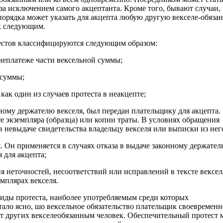
 за исключением самого акцептанта. Кроме того, бывают случаи, 
 порядка может указать для акцепта любую другую векселе-обяза
 к следующим.
естов классифицируются следующим образом:
 неплатеже части вексельной суммы;
 суммы;
как один из случаев протеста в неакцепте;
ному держателю векселя, был передан плательщику для акцепта.
те экземпляра (образца) или копии траты. В условиях обращения
 невыдаче свидетельства владельцу векселя или выписки из нег
. Он применяется в случаях отказа в выдаче законному держате
 для акцепта;
я неточностей, несоответствий или исправлений в тексте вексел
емплярах векселя.
иды протеста, наиболее употребляемым среди которых
стало ясно, шо вексельное обязательство плательщик своевременн
ет других векселеобязанным человек. Обеспечительный протест 