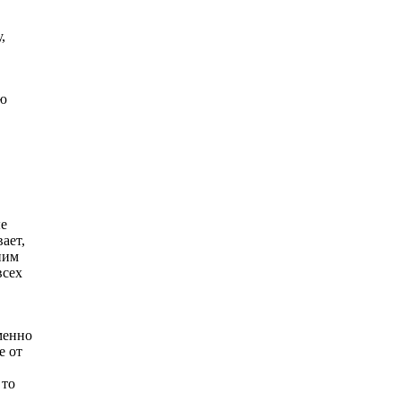
,
ою
ые
ает,
ним
всех
менно
е от
 то