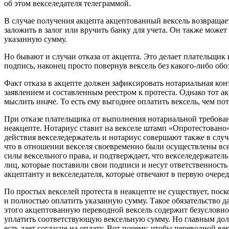
об этом векселедателя телеграммой.
В случае получения акцепта акцептованный вексель возвращает
заложить в залог или вручить банку для учета. Он также может
указанную сумму.
Но бывают и случаи отказа от акцепта. Это делает плательщи
подпись, наконец просто повернув вексель без какого-либо обо
Факт отказа в акцепте должен зафиксировать нотариальная конт
заявлением и составленным реестром к протеста. Однако тот ак
мыслить иначе. То есть ему выгоднее оплатить вексель, чем по
При отказе плательщика от выполнения нотариальной требова
неакцепте. Нотариус ставит на векселе штамп «Опротестовано»
действия векселедержатель и нотариус совершают также в случ
что в отношении векселя своевременно были осуществлены все
силы вексельного права, и подтверждает, что векселедержател
лиц, которые поставили свои подписи и несут ответственность 
акцептанту и векселедателя, которые отвечают в первую очеред
По простых векселей протеста в неакцепте не существует, поск
и полностью оплатить указанную сумму. Такое обязательство д
этого акцептованную переводной вексель содержит безусловно
уплатить соответствующую вексельную сумму. Но главным долж
есть дает согласие на оплату. Вот почему, чтобы переводной век