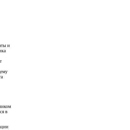
аты и
ика
т
щему
та
жником
ся в
ации