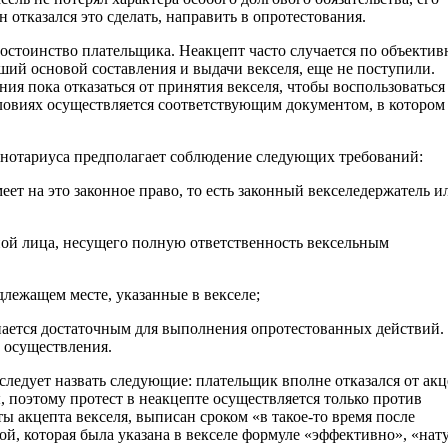
н отказался это сделать, направить в опротестования.
 достоинство плательщика. Неакцепт часто случается по объекти
вший основой составления и выдачи векселя, еще не поступили.
ия пока отказаться от принятия векселя, чтобы воспользоваться
словиях осуществляется соответствующим документом, в котором
 нотариуса предполагает соблюдение следующих требований:
меет на это законное право, то есть законный векселедержатель и
аной лица, несущего полную ответственность вексельным
адлежащем месте, указанные в векселе;
знается достаточным для выполнения опротестованных действий.
о осуществления.
ледует назвать следующие: плательщик вполне отказался от акц
, поэтому протест в неакцепте осуществляется только против
 акцепта векселя, выписан сроком «в такое-то время после
ой, которая была указана в векселе формуле «эффективно», «нат