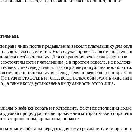
независимо от того, акцептованный вексель или нет, но при
ятельным.
ои права лишь после предъявления векселя плательщику для опл
ательщик вексель или нет. Но в случае провозглашения плательщ
новится необязательным. Для сохранения векселедателем прав
есостоятельности плательщика, а в простом векселе, не подлежи
тоятельным векселедателя или официальную публикацию об этом.
вления несостоятельным векселедателя по векселю, не подлежа
. Не нужно это делать и тогда, когда нельзя обнаружить акцептан
но), а также когда установлена выдуманности этого лица.
фициально зафиксировать и подтвердить факт неисполнения дол
досудебная процедура, после проведения которой можно обращать
тся в упрощенном, приказном, порядке.
или компания обязаны передать другому гражданину или организ