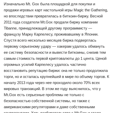
Изначально Mt. Gox была площадкой для покупки и
продажи игровых карт настольной игры Magic the Gathering,
но впоследствии превратилась в биткоин-биржу. Весной
2011 года создатели Mt.Gox продали биржу компании
Tibanne, принадлежащей другому программисту —
французу Марку Карпелесу, проживавшему в Японии.
Спустя всего несколько месяцев биржа подверглась
первому серьезному удару — хакерам удалось обмануть
ее систему безопасности и вывести биткоины, снизив тем
самым стоимость первой криптовалюты до 1 цента. Ценой
огромных усилий Карпелесу удалось частично
восстановить репутацию биржи: она не только продолжила
торги, но и осталась крупнейшей в мире по объему торгов. К
началу 2013 года через нее проходило около 70% всех
мировых транзакций. В этом же году выяснилось, что у
Mt.Gox есть серьезные проблемы не только с
безопасностью собственной системы, но также с
американскими регуляторами и даже собственными
контрагентами. Хоть разбирательство с Mt.Gox и стало