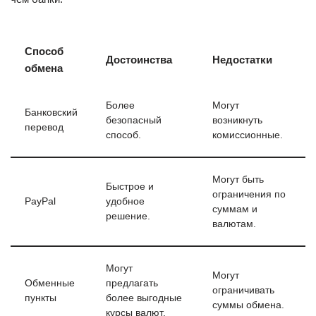
Способ
Достоинства
Недостатки
обмена
Более
Могут
Банковский
безопасный
возникнуть
перевод
способ.
комиссионные.
Могут быть
Быстрое и
ограничения по
PayPal
удобное
суммам и
решение.
валютам.
Могут
Могут
Обменные
предлагать
ограничивать
пункты
более выгодные
суммы обмена.
курсы валют.