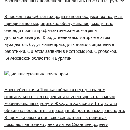
мобилизованных пообещали выплатить по 200 тыс. рублей.
В нескольких субъектах родные военнослужащих получат
приоритетное медицинское обслуживание, смогут вне
очереди пройти профилактические осмотры и
диспансеризацию. К родственникам, которые в этом
нуждаются, будут чаще приходить домой социальные
работники.
Об этом заявили в Костромской, Орловской,
Кемеровской областях и Бурятии.
Новосибирская и Томская области перед началом
отопительного сезона решили компенсировать семьям
мобилизованных услуги ЖКХ, а в Хакасии и Татарстане
обеспечат бесплатный проезд в общественном транспорте.
В промысловых и сельскохозяйственных регионах
помогают не только деньгами: на Сахалине родным