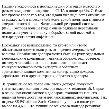
Падение ускорилось в последние дни благодаря новости о
резком замедлении инфляции в США в июне до 3%. Сейчас
все громче говорят о том, что вдали уже виднеется окончание
сверхжесткой и агрессивной монетарной политики главного
американского банка – Федеральной резервной системы
(ФРС), которая больше года с очень редкими перерывами
поднимала учетную ставку в борьбе с самой высокой за
четыре десятилетия инфляцией.
Поскольку все взаимосвязано, то кто-то или что-то
обязательно должен выиграть от падения американской
валюты. Ослабление доллара может быть на руку отдельным
американским компаниям, главным образом, экспортерам,
потому что слабая национальная валюта повышает
конкурентоспособность экспорта и облегчает
транснациональным компаниям конвертацию доходов,
заработанных в других странах, обратно в доллары.
За границей более половины своих доходов получают
гиганты американского сектора высоких технологий. Сырье,
в основном оцениваемое в долларах, становится при его
падении более доступным для иностранных покупателей. Так,
индекс S&P/Goldman Sachs Commodity Index в июле уже
вырос на 4,6%. Это лучший более чем за полгода результат.