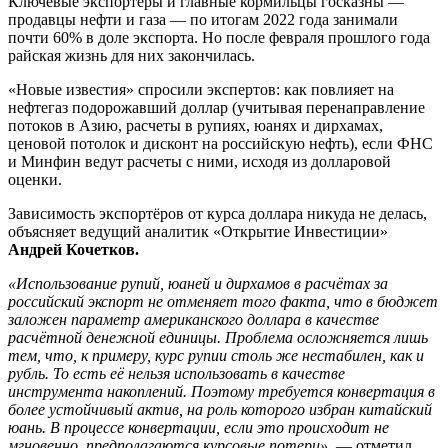
Ключевые экспортеры и главные кормильцы госказны —
продавцы нефти и газа — по итогам 2022 года занимали
почти 60% в доле экспорта. Но после февраля прошлого года
райская жизнь для них закончилась.
«Новые известия» спросили экспертов: как повлияет на
нефтегаз подорожавший доллар (учитывая перенаправление
потоков в Азию, расчеты в рупиях, юанях и дирхамах,
ценовой потолок и дисконт на российскую нефть), если ФНС
и Минфин ведут расчеты с ними, исходя из долларовой
оценки.
Зависимость экспортёров от курса доллара никуда не делась,
объясняет ведущий аналитик «Открытие Инвестиции»
Андрей Кочетков.
«Использование рупий, юаней и дирхамов в расчётах за
российский экспорт не отменяет того факта, что в бюджет
заложен параметр американского доллара в качестве
расчётной денежной единицы. Проблема осложняется лишь
тем, что, к примеру, курс рупии столь же нестабилен, как и
рубль. То есть её нельзя использовать в качестве
инструмента накоплений. Поэтому требуется конвертация в
более устойчивый актив, на роль которого избран китайский
юань. В процессе конвертации, если это происходит не
мгновенно, предполагаются курсовые потери»
, — отметил