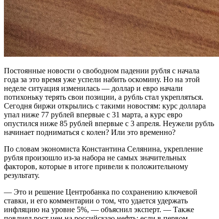
Постоянные новости о свободном падении рубля с начала
года за это время уже успели набить оскомину. Но на этой
неделе ситуация изменилась — доллар и евро начали
потихоньку терять свои позиции, а рубль стал укрепляться.
Сегодня биржи открылись с такими новостям: курс доллара
упал ниже 77 рублей впервые с 31 марта, а курс евро
опустился ниже 85 рублей впервые с 3 апреля. Неужели рубль
начинает подниматься с колен? Или это временно?
По словам экономиста Константина Селянина, укрепление
рубля произошло из-за набора не самых значительных
факторов, которые в итоге привели к положительному
результату.
— Это и решение Центробанка по сохранению ключевой
ставки, и его комментарии о том, что удается удержать
инфляцию на уровне 5%, — объяснил эксперт. — Также
повлиял рост цен на российскую нефть: если в первом