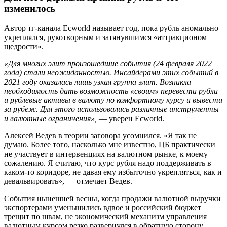
изменилось
Автор тг-канала Ecworld называет год, пока рубль аномально
укреплялся, рукотворным и затянувшимся «аттракционом
щедрости».
«Для многих элит произошедшие события (24 февраля 2022
года) стали неожиданностью. Инсайдерами этих событий в
2021 году оказалась лишь узкая группа элит. Возникла
необходимость дать возможность «своим» перевести рубли
и рублевые активы в валюту по комфортному курсу и вывести
за рубеж. Для этого использовались различные инструменты
и валютные ограничения»,
— уверен Ecworld.
Алексей Ведев в теории заговора усомнился. «Я так не
думаю. Более того, насколько мне известно, ЦБ практически
не участвует в интервенциях на валютном рынке, к моему
сожалению. Я считаю, что курс рубля надо поддерживать в
каком-то коридоре, не давая ему избыточно укрепляться, как и
девальвировать», — отмечает Ведев.
События нынешней весны, когда продажи валютной выручки
экспортерами уменьшились вдвое и российский бюджет
трещит по швам, не экономический механизм управления
валютным курсом резко развернулся в обратную сторону.