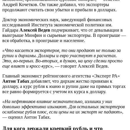
Андрей Кочетков. Он также добавил, что экспортеры
продолжают считать свои убытки и прибыли в долларах.
Доктор экономических наук, заведующий финансовых
исследований Института экономической политики им.
Гайдара
Алексей Ведев
подчеркивает, что от девальвации в
выигрыше Минфин и сырьевые экспортеры. В проигрыше —
вся обработка, в проигрыше и население.
«Что касается экспортеров, то они продают не только за
рупии и дирхамы. Доллары и евро участвуют в расчетах.
Это, во-первых. Во-вторых, я думаю, на цену сделки просто
еще влияет и кросс-курс»
, — говорит Алексей Ведев.
Главный экономист рейтингового агентства «Эксперт РА»
Антон Табах
добавляет, что дирхам жестко привязан к
доллару, а курс рубля к юаню и рупии даже на прямых торгах
все равно формируется с учетом их курса к доллару.
«На нефтяников влияние незначительно, излишки у них
довольно эффективно изымают. Для остальных экспортеров
ослабление рубля плюс, если цены на их экспорт не падают»
,
— оценил Антон Табах.
Для кого держали крепкий рубль и что