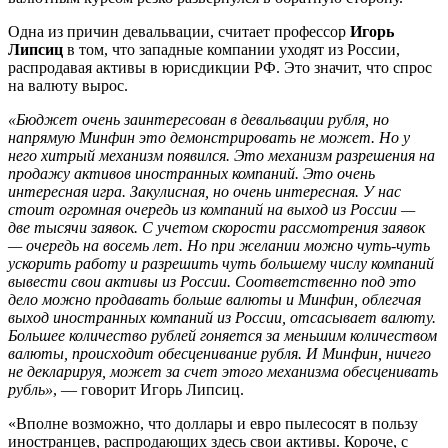
Одна из причин девальвации, считает профессор
Игорь
Липсиц
в том, что западные компании уходят из России,
распродавая активы в юрисдикции РФ. Это значит, что спрос
на валюту вырос.
«Бюджет очень заинтересован в девальвации рубля, но
напрямую Минфин это демонстрировать не может. Но у
него хитрый механизм появился. Это механизм разрешения на
продажу активов иностранных компаний. Это очень
интересная игра. Закулисная, но очень интересная. У нас
стоит огромная очередь из компаний на выход из России —
две тысячи заявок. С учетом скорости рассмотрения заявок
— очередь на восемь лет. Но при желании можно чуть-чуть
ускорить работу и разрешить чуть большему числу компаний
вывести свои активы из России. Соответственно под это
дело можно продавать больше валюты и Минфин, облегчая
выход иностранных компаний из России, отсасывает валюту.
Большее количество рублей гоняется за меньшим количеством
валюты, происходит обесценивание рубля. И Минфин, ничего
не декларируя, может за счет этого механизма обесценивать
рубль»
, — говорит Игорь Липсиц.
«Вполне возможно, что доллары и евро пылесосят в пользу
иностранцев, распродающих здесь свои активы. Короче, с