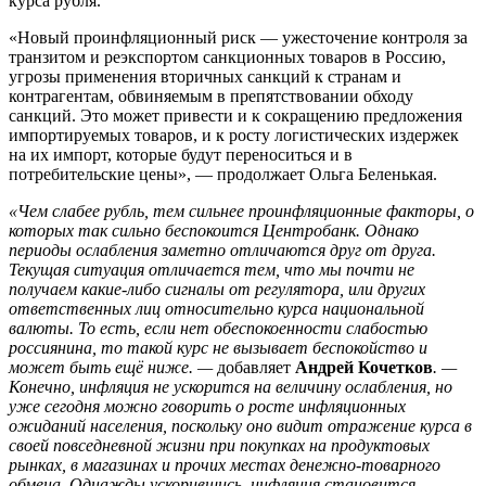
курса рубля.
«Новый проинфляционный риск — ужесточение контроля за
транзитом и реэкспортом санкционных товаров в Россию,
угрозы применения вторичных санкций к странам и
контрагентам, обвиняемым в препятствовании обходу
санкций. Это может привести и к сокращению предложения
импортируемых товаров, и к росту логистических издержек
на их импорт, которые будут переноситься и в
потребительские цены», — продолжает Ольга Беленькая.
«Чем слабее рубль, тем сильнее проинфляционные факторы, о
которых так сильно беспокоится Центробанк. Однако
периоды ослабления заметно отличаются друг от друга.
Текущая ситуация отличается тем, что мы почти не
получаем какие-либо сигналы от регулятора, или других
ответственных лиц относительно курса национальной
валюты. То есть, если нет обеспокоенности слабостью
россиянина, то такой курс не вызывает беспокойство и
может быть ещё ниже. —
добавляет
Андрей Кочетков
. —
Конечно, инфляция не ускорится на величину ослабления, но
уже сегодня можно говорить о росте инфляционных
ожиданий населения, поскольку оно видит отражение курса в
своей повседневной жизни при покупках на продуктовых
рынках, в магазинах и прочих местах денежно-товарного
обмена. Однажды ускорившись, инфляция становится