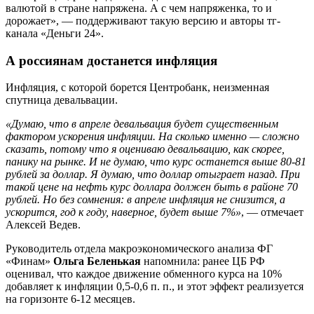
валютой в стране напряжена. А с чем напряженка, то и
дорожает», — поддерживают такую версию и авторы тг-
канала «Деньги 24».
А россиянам достанется инфляция
Инфляция, с которой борется Центробанк, неизменная
спутница девальвации.
«Думаю, что в апреле девальвация будет существенным
фактором ускорения инфляции. На сколько именно — сложно
сказать, потому что я оцениваю девальвацию, как скорее,
панику на рынке. И не думаю, что курс останется выше 80-81
рублей за доллар. Я думаю, что доллар отыграет назад. При
такой цене на нефть курс доллара должен быть в районе 70
рублей. Но без сомнения: в апреле инфляция не снизится, а
ускорится, год к году, наверное, будет выше 7%»
, — отмечает
Алексей Ведев.
Руководитель отдела макроэкономического анализа ФГ
«Финам»
Ольга Беленькая
напомнила: ранее ЦБ РФ
оценивал, что каждое движение обменного курса на 10%
добавляет к инфляции 0,5-0,6 п. п., и этот эффект реализуется
на горизонте 6-12 месяцев.