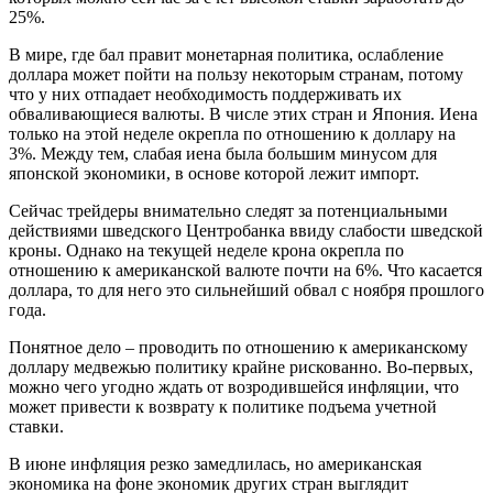
25%.
В мире, где бал правит монетарная политика, ослабление
доллара может пойти на пользу некоторым странам, потому
что у них отпадает необходимость поддерживать их
обваливающиеся валюты. В числе этих стран и Япония. Иена
только на этой неделе окрепла по отношению к доллару на
3%. Между тем, слабая иена была большим минусом для
японской экономики, в основе которой лежит импорт.
Сейчас трейдеры внимательно следят за потенциальными
действиями шведского Центробанка ввиду слабости шведской
кроны. Однако на текущей неделе крона окрепла по
отношению к американской валюте почти на 6%. Что касается
доллара, то для него это сильнейший обвал с ноября прошлого
года.
Понятное дело – проводить по отношению к американскому
доллару медвежью политику крайне рискованно. Во-первых,
можно чего угодно ждать от возродившейся инфляции, что
может привести к возврату к политике подъема учетной
ставки.
В июне инфляция резко замедлилась, но американская
экономика на фоне экономик других стран выглядит