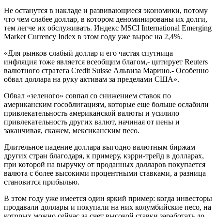
Не останутся в накладе и развивающиеся экономики, потому
что чем слабее доллар, в котором деноминированы их долги,
тем легче их обслуживать. Индекс MSCI International Emerging
Market Currency Index в этом году уже вырос на 2,4%.
«Для рынков слабый доллар и его частая спутница –
инфляция тоже является всеобщим благом,- цитирует Reuters
валютного стратега Credit Suisse Альвиза Марино.- Особенно
обвал доллара на руку активам за пределами США».
Обвал «зеленого» совпал со снижением ставок по
американским гособлигациям, которые еще больше ослабили
привлекательность американской валюты и усилило
привлекательность других валют, начиная от иены и
заканчивая, скажем, мексиканским песо.
Длительное падение доллара выгодно валютным биржам
других стран благодаря, к примеру, кэрри-трейд в долларах,
при которой на выручку от проданных долларов покупается
валюта с более высокими процентными ставками, а разница
становится прибылью.
В этом году уже имеется один яркий пример: когда инвесторы
продавали доллары и покупали на них колумбийские песо, на
которых можно сейчас за счет высокой ставки заработать до