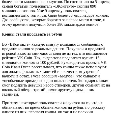
более шести миллионов аккаунтов. По состоянию на 5 апреля,
самый богатый пользователь «ВКонтакте» скопил 890
миллионов коинов. Уже 9 апреля у пользователя,
возглавлявшего топ игры, было более 33 миллиардов коинов.
Два сообщества, которые борются за первое место в топе, к
этому времени получили более 386 миллиардов коинов.
Коины стали продавать за рубли
Во «ВКонтакте» каждую минуту появляются сообщения о
продаже коинов за реальные деньги. Покупкой и продажей
игровой валюты занимаются многие из тех, кто возглавляют
рейтинг VK Coin. Так, лидер топа предлагает купить 15
миллионов коинов за 100 рублей. Руководитель проекта VK
Coin Иван Гусев рассказывает, что коины также используют
для оплаты рекламных записей и в качестве внутренней
валюты в ботах. Гусев сообщил «Медузе», что бывают и
«необычные примеры»: один пользователь благодаря коинам
смог подарить девушке набор стикеров, другой обменял их на
школьный обед, а третий помог другому с домашним
заданием.
При этом некоторые пользователи жалуются на то, что их
обманывают во время обмена коинов на рубли: по рассказу
одного из них, переведя коины, он так и не получил