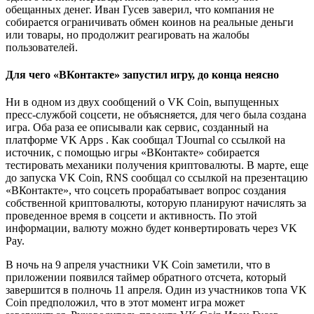
обещанных денег. Иван Гусев заверил, что компания не
собирается ограничивать обмен коинов на реальные деньги
или товары, но продолжит реагировать на жалобы
пользователей.
Для чего «ВКонтакте» запустил игру, до конца неясно
Ни в одном из двух сообщений о VK Coin, выпущенных
пресс-службой соцсети, не объясняется, для чего была создана
игра. Оба раза ее описывали как сервис, созданный на
платформе VK Apps . Как сообщал TJournal со ссылкой на
источник, с помощью игры «ВКонтакте» собирается
тестировать механики получения криптовалюты. В марте, еще
до запуска VK Coin, RNS сообщал со ссылкой на презентацию
«ВКонтакте», что соцсеть прорабатывает вопрос создания
собственной криптовалюты, которую планируют начислять за
проведенное время в соцсети и активность. По этой
информации, валюту можно будет конвертировать через VK
Pay.
В ночь на 9 апреля участники VK Coin заметили, что в
приложении появился таймер обратного отсчета, который
завершится в полночь 11 апреля. Один из участников топа VK
Coin предположил, что в этот момент игра может