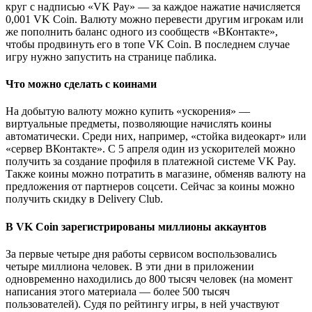
круг с надписью «VK Pay» — за каждое нажатие начисляется
0,001 VK Coin. Валюту можно перевести другим игрокам или
же пополнить баланс одного из сообществ «ВКонтакте»,
чтобы продвинуть его в топе VK Coin. В последнем случае
игру нужно запустить на странице паблика.
Что можно сделать с коинами
На добытую валюту можно купить «ускорения» —
виртуальные предметы, позволяющие начислять коины
автоматически. Среди них, например, «стойка видеокарт» или
«сервер ВКонтакте». С 5 апреля один из ускорителей можно
получить за создание профиля в платежной системе VK Pay.
Также коины можно потратить в магазине, обменяв валюту на
предложения от партнеров соцсети. Сейчас за коины можно
получить скидку в Delivery Club.
В VK Coin зарегистрированы миллионы аккаунтов
За первые четыре дня работы сервисом воспользовались
четыре миллиона человек. В эти дни в приложении
одновременно находились до 800 тысяч человек (на момент
написания этого материала — более 500 тысяч
пользователей). Судя по рейтингу игры, в ней участвуют