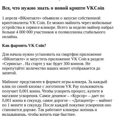
Все, что нужно знать о новой крипте VKCoin
1 апреля «ВКонтакте» объявили о запуске собственной
криптовалюты VK Coin. Ее можно майнить через мобильные
устройства в сервисе-кликере. Всего за неделю майнер набрал
больше 4 000 000 участников и полмиллиона стабильного
онлайна.
Как фармить VK Coin?
Для начала нужно установить на смартфон приложение
«ВКонтакте» и запустить приложение VK Coin в разделе
«Сервисы» . На старте у вас будет 300 коинов. Не
перепутайте: количество ваших монет отображается до
запятой.
Майнинг представлен в формате игры-кликера. За каждый
клик по синей кнопке с логотипом VK Pay пользователь
получает 0,001 коина. Чтобы ускорить процесс, купите в
магазине ускорения. Самое дешевое – «Курсор» – дает по
0,001 коина в секунду, самое дорогое – «Датацентр» – майнит
по 1 монете в секунду. После каждой покупки ускорения оно
становится дороже. Так работают кликеры: копишь и
вкладываешь, чтобы копить еще быстрее.