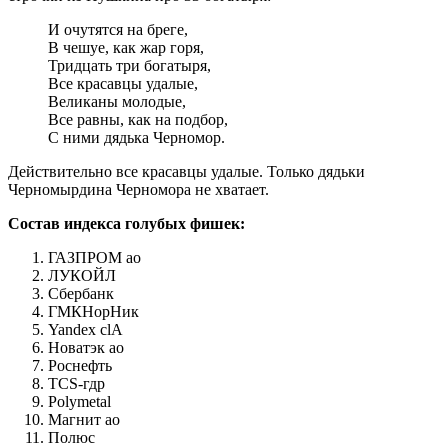
И очутятся на бреге,
В чешуе, как жар горя,
Тридцать три богатыря,
Все красавцы удалые,
Великаны молодые,
Все равны, как на подбор,
С ними дядька Черномор.
Действительно все красавцы удалые. Только дядьки
Черномырдина Черномора не хватает.
Состав индекса голубых фишек:
ГАЗПРОМ ао
ЛУКОЙЛ
Сбербанк
ГМКНорНик
Yandex clA
Новатэк ао
Роснефть
TCS-гдр
Polymetal
Магнит ао
Полюс