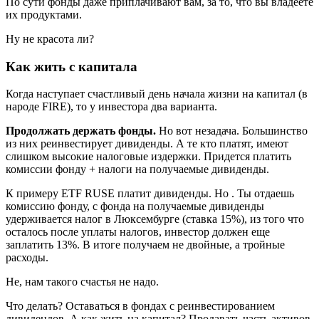
По сути фонды даже приплачивают вам, за то, что вы владеете
их продуктами.
Ну не красота ли?
Как жить с капитала
Когда наступает счастливый день начала жизни на капитал (в
народе FIRE), то у инвестора два варианта.
Продолжать держать фонды.
Но вот незадача. Большинство
из них реинвестирует дивиденды. А те кто платят, имеют
слишком высокие налоговые издержки. Придется платить
комиссии фонду + налоги на получаемые дивиденды.
К примеру ETF RUSE платит дивиденды. Но . Ты отдаешь
комиссию фонду, с фонда на получаемые дивиденды
удерживается налог в Люксембурге (ставка 15%), из того что
осталось после уплаты налогов, инвестор должен еще
заплатить 13%. В итоге получаем не двойные, а тройные
расходы.
Не, нам такого счастья не надо.
Что делать? Оставаться в фондах с реинвестированием
дивидендов. А как жить на капитал? Продавать часть активов.