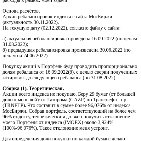
расходы в рамках моей задачи.
Основа расчётов.
Архив ребалансировок индекса с сайта МосБиржи
(актуальность 30.11.2022).
На текущую дату (02.12.2022), согласно файлу с сайта:
а) актуальная ребалансировка проведена 16.09.2022 (по ценам
31.08.2022);
б) предыдущая ребалансировка произведена 30.06.2022 (по
ценам на 24.06.2022).
Покупку акций в Портфель буду проводить пропорционально
долям ребаланса от 16.09.2022(б), с целью сверки полученных
котировок до следующего ребаланса (по 31.08.2022).
Сборка (1). Теоретическая.
Акции всего индекса не покупаю. Беру 29 бумаг (от большей
доли к меньшей): от Газпрома (GAZP) по Транснефть_пр
(TRNFTP). Что составит в сумме более 96,076% от индекса
МосБиржи. Собрав портфель, соответствующий на более чем
96% индексу, теоретически я должен получить отклонение
моего Портфеля от индекса (IMOEX) около 3,924%
(100%-96,076%). Такое отклонение меня устроит.
Для определения доли покупки по каждой бумаге делаю