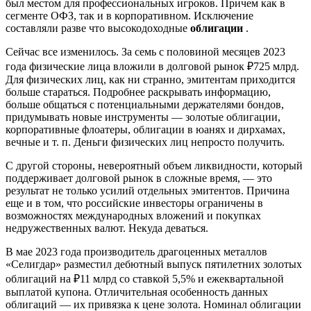
был местом для профессиональных игроков. Причем как в
сегменте ОФЗ, так и в корпоративном. Исключение
составляли разве что высокодоходные
облигации
.
Сейчас все изменилось. За семь с половиной месяцев 2023
года физические лица вложили в долговой рынок ₽725 млрд.
Для физических лиц, как ни странно, эмитентам приходится
больше стараться. Подробнее раскрывать информацию,
больше общаться с потенциальными держателями бондов,
придумывать новые инструменты — золотые облигации,
корпоративные флоатеры, облигации в юанях и дирхамах,
вечные и т. п. Деньги физических лиц непросто получить.
С другой стороны, невероятный объем ликвидности, который
поддерживает долговой рынок в сложные время, — это
результат не только усилий отдельных эмитентов. Причина
еще и в том, что российские инвесторы ограничены в
возможностях международных вложений и покупках
недружественных валют. Некуда деваться.
В мае 2023 года производитель драгоценных металлов
«Селигдар» разместил дебютный выпуск пятилетних золотых
облигаций на ₽11 млрд со ставкой 5,5% и ежеквартальной
выплатой купона. Отличительная особенность данных
облигаций — их привязка к цене золота. Номинал облигации