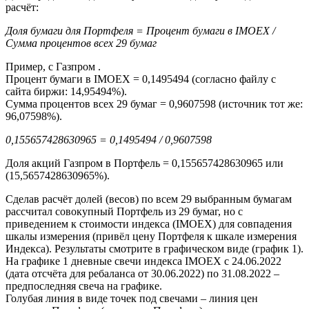
расчёт:
Доля бумаги для Портфеля = Процент бумаги в IMOEX /
Сумма процентов всех 29 бумаг
Пример, с Газпром .
Процент бумаги в IMOEX = 0,1495494 (согласно файлу с
сайта биржи: 14,95494%).
Сумма процентов всех 29 бумаг = 0,9607598 (источник тот же:
96,07598%).
0,155657428630965 = 0,1495494 / 0,9607598
Доля акций Газпром в Портфель = 0,155657428630965 или
(15,5657428630965%).
Сделав расчёт долей (весов) по всем 29 выбранным бумагам
рассчитал совокупный Портфель из 29 бумаг, но с
приведением к стоимости индекса (IMOEX) для совпадения
шкалы измерения (привёл цену Портфеля к шкале измерения
Индекса). Результаты смотрите в графическом виде (график 1).
На графике 1 дневные свечи индекса IMOEX с 24.06.2022
(дата отсчёта для ребаланса от 30.06.2022) по 31.08.2022 –
предпоследняя свеча на графике.
Голубая линия в виде точек под свечами – линия цен