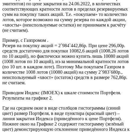
эмитентов) по цене закрытия на 24.06.2022, в количествах
соответствующих кратности лотов в пределах резервируемых
сумм на покупку таких акций. Т.е. «покупаем» то количество
лотов, которое возможно на сумму резерва по каждой акции,
«хвосты» (неиспользуемые остатки) не принимаем к расчёту
(не считаем).
Пример, с Газпромом .
Резерв на покупку акций = 2`984`442,86р. При цене 296,00р.
средств достаточно для покупки 10082,6 акций (1008,26 лотов
по 10 акций), но фактически можно купить лишь 10080 акций
(1008 лотов по 10 акций), из-за минимальной кратности лотов
(по 10 шт. в каждом лоте). Поэтому Мы покупаем Газпром в
количестве 1008 лотов (10080 акций) на сумму 2`983`680р.,
неиспользуемый «хвост» (остаток) средств в размере 762,86р.
не считаем.
Приводим Индекс (IMOEX) к шкале стоимости Портфеля.
Результаты на графике 2.
Где на среднем окне в виде столбцов гистограммы (синий
цвет) размер Портфеля, в виде пунктира (красный цвет) –
линия закрытия Индекса (приведённого к цене Портфеля).
Нижнее окно на Графике 2 содержит гистограмму (зелёный
цвет) демонстрирующую отклонение приведённого Индекса к