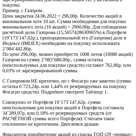
покупке.
Пример, с Газпром .
Цена закрытия 24.06.2022 = 296,00р. Количество акций в
минимальном лоте 10 шт. Сумма необходимая для покупки
минимального лота (10 акций) = 2960,00р. Для соблюдения
расчётной доли Газпрома (15,5657428630965%) в Портфеле
(19`173`147,62р.), пропорциональной его (Газпрома) доле в
Индексе (IMOEX) необходимо на покупку использовать
2`984`442,86р.
По цене 296,00р. можно приобрести 1008 лотов (10080 акций)
Газпром на сумму 2`983`680,00р., сумма остатка
(неиспользуемых для покупки средств) составит 762,86р. или
0,03% от зарезервированной суммы.
С Газпромом НЕ критично, но с Фосагро уже заметно (сумма
остатка 6`723,24р. или 1,44% от резервируемых на покупку
Фосагро средств). Подробнее смотрите Таблицу 1.
Совокупно от Портфеля 19`173`147,62р. сумма
неиспользуемая для покупки акций в Портфель составила
34`289,97р. или 0,18% от резервируемых средств (от
РАСЧЁТНОЙ суммы всего Портфеля). Считаем такое
отклонение не критичным. Двигаемся дальше.
Фиксируем приобретение акций из списка ТОП (29 «первых»