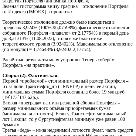
закрытия Портфеля (динамика Портфеля).
Зелёная гистограмма внизу графика – отклонение Портфеля
от Индекса (IMOEX) в процентах.
Теоретическое отклонение должно было находиться в
пределах 3,924% (100%-96,07598%), фактическое отклонение
собранного Портфеля «плавало» от 2,17754% в первый день
до 3,21313% (11.08.2022), что всё же было ниже
теоретического уровня (3,92402%). Максимальное отклонение
(по модулю) = 1,74648% (3,92402-2,17754).
Расчётные результаты меня устроили. Теперь соберём
Портфель «на практике».
Сборка (2). Фактическая.
Первой «проблемой» стал минимальный размер Портфеля –
из-за доли Транснефть_пр (TRNFTP) и цены её акции,
минимальная сумма Портфеля составила более 19 млн.руб.
(19`173`147,62р.).
Вторая «преграда» на пути реальной сборки Портфеля –
размер минимального объёма приобретаемых бумаг
(минимальная лотность). Если у Транснефти минимальный
лот 1 акция, то у Сургутнефтегаза минимум уже равен 100
бумагам.
Третья «беда» – из-за неделимой лотности бумаг, часть средств
зарезервированных для покупки акций НЕ участвовала в