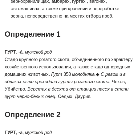
зернохрани́лищах, амба́рах, гурта́х , вагонах,
автомашинах, а также при хранении и переработке
зерна, непосредственно на местах отбора проб.
Определение 1
ГУРТ
, -а́,
мужской род
Стадо крупного рогатого скота, объединенного по характеру
хозяйственного использования, а также стадо однородных
домашних животных.
Гурт
358
молодняка.
◆
С ревом и в
облаках пыли проходили гурты рогатого скота.
Чехов,
Убийство.
Верстах в десяти от станции пасся в степи
гурт черно-белых овец.
Седых, Даурия.
Определение 2
ГУРТ
, -а,
мужской род