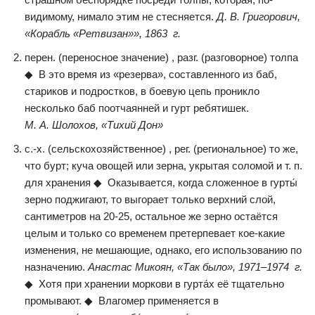
видимому, нимало этим не стесняется.
Д. В. Григорович,
«Корабль «Ретвизан»», 1863 г.
перен. (переносное значение) , разг. (разговорное) толпа
◆ В это время из «резерва», составленного из баб,
стариков и подростков, в боевую цепь проникло
несколько баб поотчаянней и гурт ребятишек.
М. А. Шолохов, «Тихий Дон»
с.-х. (сельскохозяйственное) , рег. (региональное) то же,
что бурт; куча овощей или зерна, укрытая соломой и т. п.
для хранения ◆ Оказывается, когда сложенное в гурты́
зерно поджигают, то выгорает только верхний слой,
сантиметров на 20-25, остальное же зерно остаётся
целым и только со временем претерпевает кое-какие
изменения, не мешающие, однако, его использованию по
назначению.
Анастас Микоян, «Так было», 1971–1974 г.
◆ Хотя при хранении моркови в гурта́х её тщательно
промывают. ◆ Влагомер применяется в