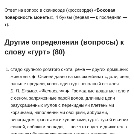
Ответ на вопрос в сканворде (кроссворде) «
Боковая
поверхность монеты
», 4 буквы (первая — г, последняя —
т):
Другие определения (вопросы) к
слову «гурт» (80)
стадо крупного рогатого скота, реже — других домашних
животных ◆ Свиней давно на мясокомбинат сдали, овец
раньше продали, коров один гурт неполный остался.
Б. П. Екимов, «Фетисыч»
◆ Громадные дощатые телеги
с сеном, запряженные парой волов, длинные цепи
разукрашенных мулов с перекидными плетеными
корзинами, наполненными овощами, арбузами,
виноградом, гранатами и кувшинами; гурты́ гусей и синих
свиней, собаки и лошади, — все это снует и движется в
страшном беспорядке посреди толпы, которая, по-