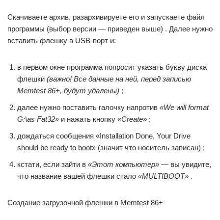
Скачиваете архив, разархивируете его и запускаете файл
программы (выбор версии — приведен выше) . Далее нужно
вставить флешку в USB-порт и:
в первом окне программа попросит указать букву диска
флешки
(важно! Все данные на ней, перед записью
Memtest 86+, будут удалены)
;
далее нужно поставить галочку напротив
«We will format
G:\as Fat32»
и нажать кнопку
«Create»
;
дождаться сообщения «Installation Done, Your Drive
should be ready to boot» (значит что носитель записан) ;
кстати, если зайти в
«Этот компьютер»
— вы увидите,
что название вашей флешки стало
«MULTIBOOT»
.
Создание загрузочной флешки в Memtest 86+