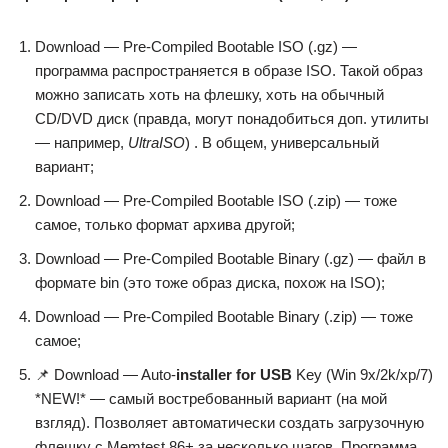
Download — Pre-Compiled Bootable ISO (.gz) —
программа распространяется в образе ISO. Такой образ
можно записать хоть на флешку, хоть на обычный
CD/DVD диск (правда, могут понадобиться доп. утилиты
— например,
UltraISO
) . В общем, универсальный
вариант;
Download — Pre-Compiled Bootable ISO (.zip) — тоже
самое, только формат архива другой;
Download — Pre-Compiled Bootable Binary (.gz) — файл в
формате bin (это тоже образ диска, похож на ISO);
Download — Pre-Compiled Bootable Binary (.zip) — тоже
самое;
📌 Download — Auto-
installer for USB
Key (Win 9x/2k/xp/7)
*NEW!* — самый востребованный вариант (на мой
взгляд). Позволяет автоматически создать загрузочную
флешку с Memtest 86+ за несколько шагов. Программа