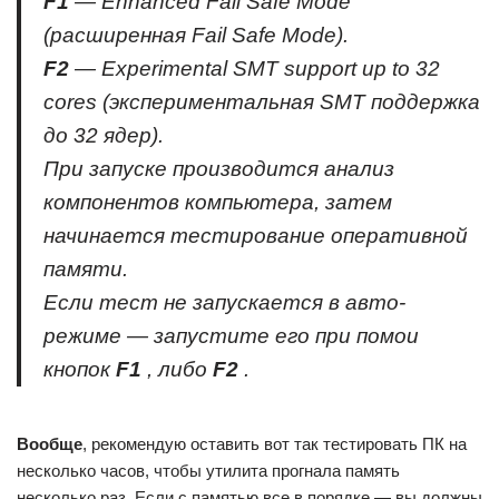
F1
— Enhanced Fail Safe Mode
(расширенная Fail Safe Mode).
F2
— Experimental SMT support up to 32
cores (экспериментальная SMT поддержка
до 32 ядер).
При запуске производится анализ
компонентов компьютера, затем
начинается тестирование оперативной
памяти.
Если тест не запускается в авто-
режиме — запустите его при помои
кнопок
F1
, либо
F2
.
Вообще
, рекомендую оставить вот так тестировать ПК на
несколько часов, чтобы утилита прогнала память
несколько раз. Если с памятью все в порядке — вы должны