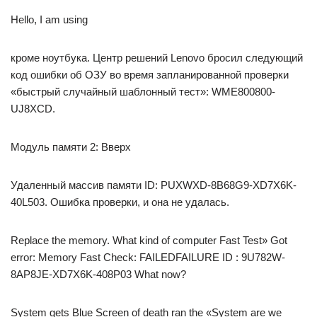
Hello, I am using
кроме ноутбука. Центр решений Lenovo бросил следующий
код ошибки об ОЗУ во время запланированной проверки
«быстрый случайный шаблонный тест»: WME800800-
UJ8XCD.
Модуль памяти 2: Вверх
Удаленный массив памяти ID: PUXWXD-8B68G9-XD7X6K-
40L503. Ошибка проверки, и она не удалась.
Replace the memory. What kind of computer Fast Test» Got
error: Memory Fast Check: FAILEDFAILURE ID : 9U782W-
8AP8JE-XD7X6K-408P03 What now?
System gets Blue Screen of death ran the «System are we