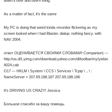
down it over and over» thing.
As a matter of fact, it’s the same
My PC is doing that weird kinda «monitor flickering as my
screen looked when I had Blaster. dialup. nothing fancy. with
NAV 2004.
ответ ОЦЕНИВАЕТСЯ СВОИМИ СЛОВАМИ! Companion) —
http://us.dl1.yimg.com/download.yahoo.com/dl/toolbar/my/yiebio
4024.cab
O17 — HKLM \ System \ CCS \ Services \ Tcpip \ .. \ :
NameServer = 207.69.188.187 207.69.188.186
It’s DRIVING US CRAZY! Jessica
Большое спасибо за вашу помощь.