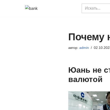
Перейти
к
содержимому
Почему 
автор:
admin
02.10.202
Юань не с
валютой