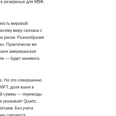
т в резервные для МВФ,
ость мировой
всему миру связана с
ые риски. Разнообразие
». Практически же
юаня американская
ле — будет занимать
е. Но это совершенно
WIFT, доля юаня в
той суммы — переводы
к указывает Quartz,
Китаем. Без учета
ань считается