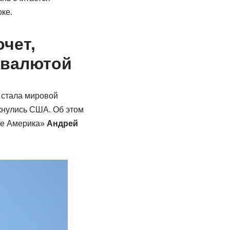
ке.
чет,
 валютой
а стала мировой
лкнулись США. Об этом
не Америка»
Андрей