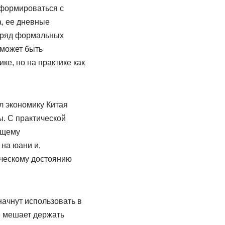
 формироваться с
а, ее дневные
в ряд формальных
 может быть
ке, но на практике как
 экономику Китая
. С практической
ящему
 на юани и,
ическому достоянию
начнут использовать в
е мешает держать