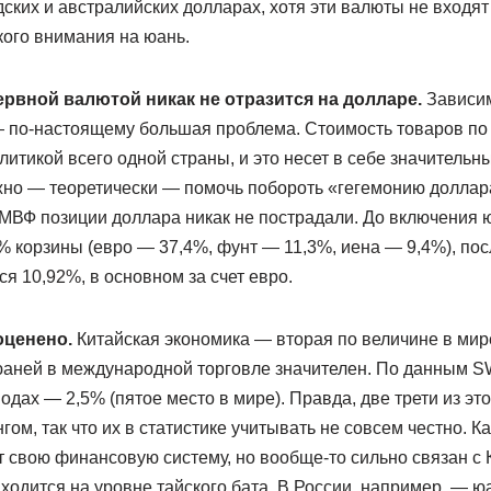
дских и австралийских долларах, хотя эти валюты не входя
кого внимания на юань.
рвной валютой никак не отразится на долларе.
Зависим
— по-настоящему большая проблема. Стоимость товаров по 
итикой всего одной страны, и это несет в себе значительн
но — теоретически — помочь побороть «гегемонию доллара
 МВФ позиции доллара никак не пострадали. До включения 
 корзины (евро — 37,4%, фунт — 11,3%, иена — 9,4%), пос
я 10,92%, в основном за счет евро.
оценено.
Китайская экономика — вторая по величине в мир
 юаней в международной торговле значителен. По данным S
дах — 2,5% (пятое место в мире). Правда, две трети из э
ом, так что их в статистике учитывать не совсем честно. Ка
ет свою финансовую систему, но вообще-то сильно связан с 
ходится на уровне тайского бата. В России, например, — ю