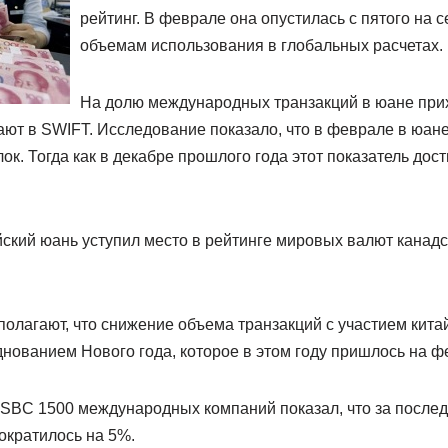
рейтинг. В феврале она опустилась с пятого на 
объемам использования в глобальных расчетах.
На долю международных транзакций в юане при
ают в SWIFT. Исследование показало, что в феврале в юан
ок. Тогда как в декабре прошлого года этот показатель дос
айский юань уступил место в рейтинге мировых валют канад
олагают, что снижение объема транзакций с участием кита
нованием Нового года, которое в этом году пришлось на ф
HSBC 1500 международных компаний показал, что за после
ократилось на 5%.