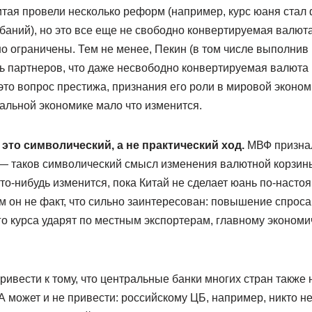
тая провели несколько реформ (например, курс юаня стал
баний), но это все еще не свободно конвертируемая валют
о ограничены. Тем не менее, Пекин (в том числе выполни
ть партнеров, что даже несвободно конвертируемая валюта
это вопрос престижа, признания его роли в мировой экономи
обальной экономике мало что изменится.
это символический, а не практический ход.
МВФ признал
— таков символический смысл изменения валютной корзины
что-нибудь изменится, пока Китай не сделает юань по-насто
 он не факт, что сильно заинтересован: повышение спроса
го курса ударят по местным экспортерам, главному эконом
вести к тому, что центральные банки многих стран также 
А может и не привести: российскому ЦБ, например, никто н