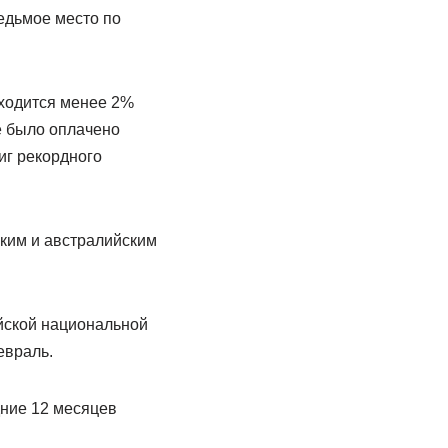
седьмое место по
ходится менее 2%
е было оплачено
тиг рекордного
ским и австралийским
йской национальной
евраль.
дние 12 месяцев