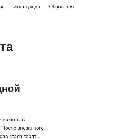
ия
Инструкция
Облигация
та
дной
й валюты в
. После внезапного
ова стала терять