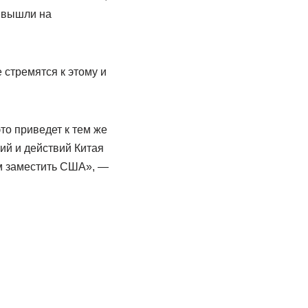
е вышли на
 стремятся к этому и
это приведет к тем же
ий и действий Китая
им заместить США», —