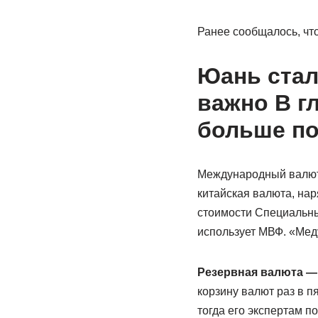
Ранее сообщалось, что
Юань стал
важно В г
больше по
Международный валютн
китайская валюта, нар
стоимости Специальны
использует МВФ. «Меду
Резервная валюта — 
корзину валют раз в п
тогда его экспертам п