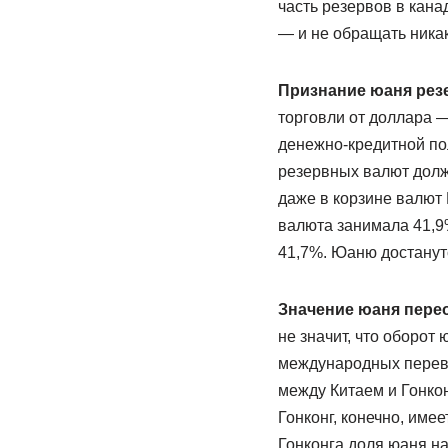
часть резервов в кана
— и не обращать ника
Признание юаня резе
торговли от доллара 
денежно-кредитной пол
резервных валют долж
даже в корзине валют
валюта занимала 41,9%
41,7%. Юаню достанутс
Значение юаня пере
не значит, что оборот
международных перево
между Китаем и Гонконг
Гонконг, конечно, име
Гонконга доля юаня на