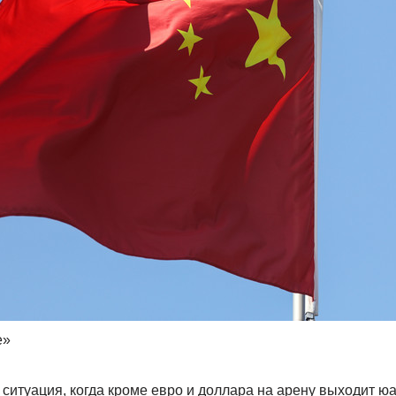
e»
 ситуация, когда кроме евро и доллара на арену выходит юа