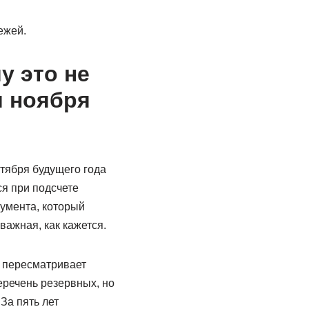
ежей.
у это не
и ноября
тября будущего года
ся при подсчете
умента, который
важная, как кажется.
пересматривает
еречень резервных, но
За пять лет