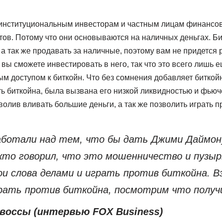
 институциональным инвесторам и частным лицам финансов
тов. Потому что они основываются на наличных деньгах. Б
 а так же продавать за наличные, поэтому вам не придется 
м вы сможете инвестировать в него, так что это всего лишь
ым доступом к биткойн. Что без сомнения добавляет биткойну
ь биткойна, была вызвана его низкой ликвидностью и фью
олив вливать большие деньги, а так же позволить играть п
аботали над тем, что бы дать Джими Даймо
 кто говорил, что это мошенничество и пузыр
ои слова делами и играть против биткойна. В
грать против биткойна, посмотрим что получ
воссы (интервью FOX Business)