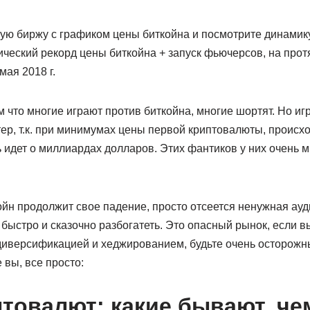
ую биржу с графиком цены биткойна и посмотрите динамику
рический рекорд цены биткойна + запуск фьючерсов, на про
мая 2018 г.
что многие играют против биткойна, многие шортят. Но иг
ер, т.к. при минимумах цены первой криптовалюты, происхо
ь идет о миллиардах долларов. Этих фантиков у них очень мн
ойн продолжит свое падение, просто отсеется ненужная ауд
быстро и сказочно разбогатеть. Это опасный рынок, если в
ерсификацией и хеджированием, будьте очень осторожны
 вы, все просто:
товалют: какие бывают, че