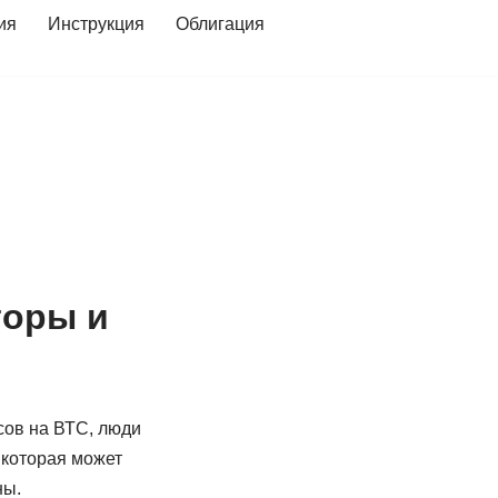
ия
Инструкция
Облигация
торы и
сов на ВТС, люди
 которая может
ны.