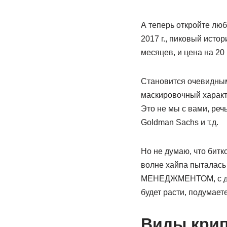
А теперь откройте люб
2017 г., пиковый исто
месяцев, и цена на 20 
Становится очевидным 
маскировочный характ
Это не мы с вами, реч
Goldman Sachs и т.д.
Но не думаю, что битк
волне хайпа пыталась 
МЕНЕДЖМЕНТОМ, с див
будет расти, подумаете
Виды крип