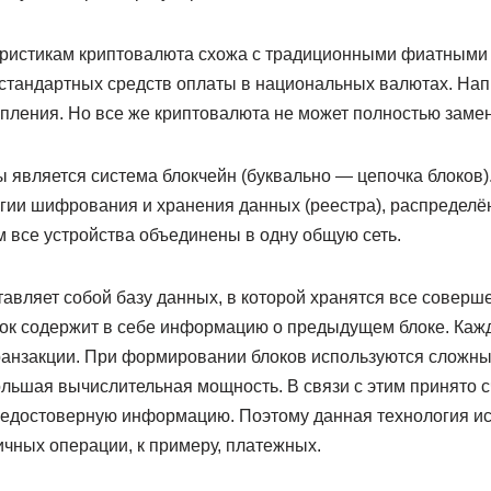
ристикам криптовалюта схожа с традиционными фиатными 
 стандартных средств оплаты в национальных валютах. На
пления. Но все же криптовалюта не может полностью замен
 является система блокчейн (буквально — цепочка блоков).
огии шифрования и хранения данных (реестра), распредел
м все устройства объединены в одну общую сеть.
авляет собой базу данных, в которой хранятся все соверш
ок содержит в себе информацию о предыдущем блоке. Кажд
ранзакции. При формировании блоков используются сложны
ьшая вычислительная мощность. В связи с этим принято сч
недостоверную информацию. Поэтому данная технология ис
ичных операции, к примеру, платежных.