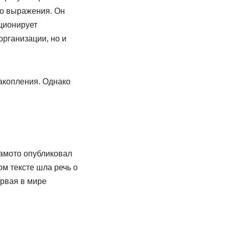
го выражения. Он
ционирует
организации, но и
акопления. Однако
амото опубликовал
ом тексте шла речь о
ервая в мире