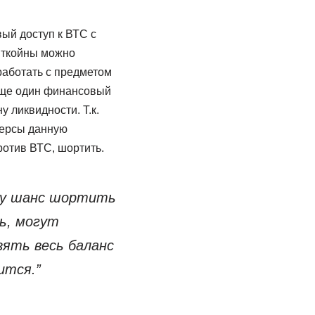
ый доступ к ВТС с
иткойны можно
работать с предметом
 еще один финансовый
 ликвидности. Т.к.
черсы данную
ротив ВТС, шортить.
ну шанс шортить
ь, могут
зять весь баланс
ится.”