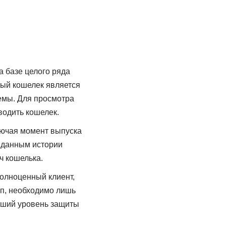
а базе целого ряда
ный кошелек является
емы. Для просмотра
водить кошелек.
лючая момент выпуска
к данным истории
ч кошелька.
полноценный клиент,
уп, необходимо лишь
сший уровень защиты