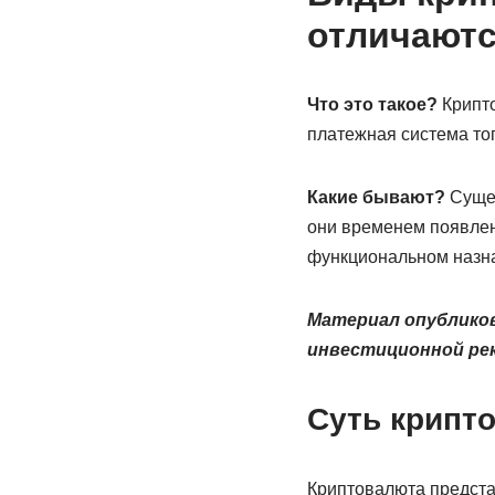
отличают
Что это такое?
Крипто
платежная система того
Какие бывают?
Сущес
они временем появлен
функциональном назн
Материал опубликов
инвестиционной ре
Суть крипт
Криптовалюта представ