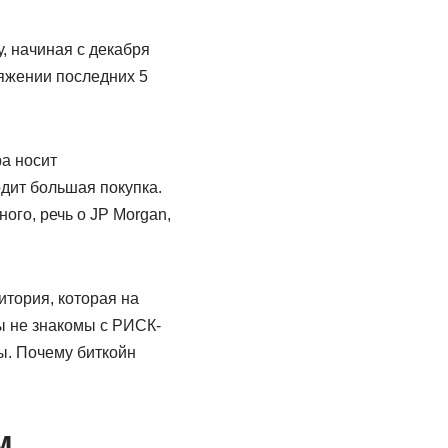
, начиная с декабря
тяжении последних 5
ра носит
дит большая покупка.
ого, речь о JP Morgan,
итория, которая на
ы не знакомы с РИСК-
. Почему биткойн
м