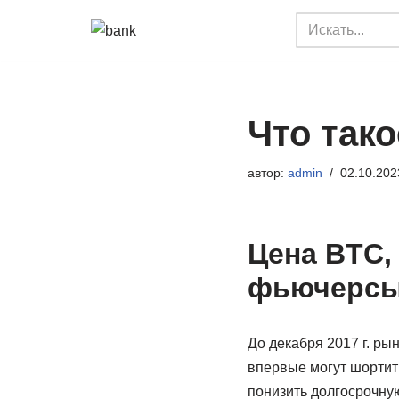
Перейти
к
содержимому
Что тако
автор:
admin
02.10.202
Цена BTC,
фьючерсы
До декабря 2017 г. ры
впервые могут шортить
понизить долгосрочную