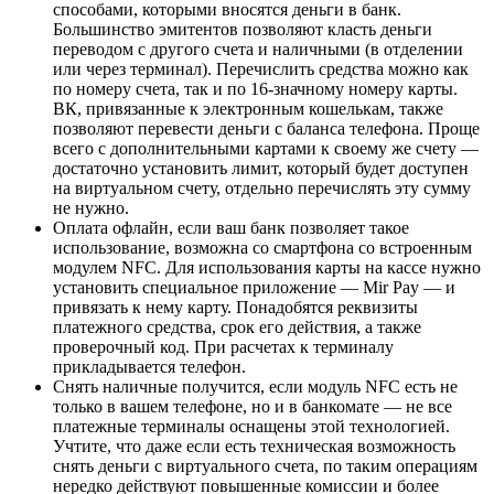
способами, которыми вносятся деньги в банк.
Большинство эмитентов позволяют класть деньги
переводом с другого счета и наличными (в отделении
или через терминал). Перечислить средства можно как
по номеру счета, так и по 16-значному номеру карты.
ВК, привязанные к электронным кошелькам, также
позволяют перевести деньги с баланса телефона. Проще
всего с дополнительными картами к своему же счету —
достаточно установить лимит, который будет доступен
на виртуальном счету, отдельно перечислять эту сумму
не нужно.
Оплата офлайн, если ваш банк позволяет такое
использование, возможна со смартфона со встроенным
модулем NFC. Для использования карты на кассе нужно
установить специальное приложение — Mir Pay — и
привязать к нему карту. Понадобятся реквизиты
платежного средства, срок его действия, а также
проверочный код. При расчетах к терминалу
прикладывается телефон.
Снять наличные получится, если модуль NFC есть не
только в вашем телефоне, но и в банкомате — не все
платежные терминалы оснащены этой технологией.
Учтите, что даже если есть техническая возможность
снять деньги с виртуального счета, по таким операциям
нередко действуют повышенные комиссии и более