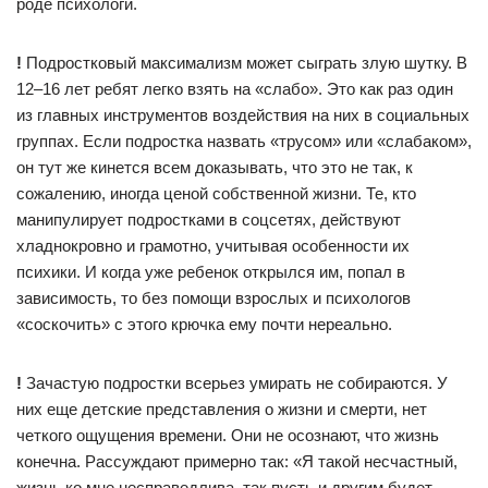
роде психологи.
!
Подростковый максимализм может сыграть злую шутку. В
12–16 лет ребят легко взять на «слабо». Это как раз один
из главных инструментов воздействия на них в социальных
группах. Если подростка назвать «трусом» или «слабаком»,
он тут же кинется всем доказывать, что это не так, к
сожалению, иногда ценой собственной жизни. Те, кто
манипулирует подростками в соцсетях, действуют
хладнокровно и грамотно, учитывая особенности их
психики. И когда уже ребенок открылся им, попал в
зависимость, то без помощи взрослых и психологов
«соскочить» с этого крючка ему почти нереально.
!
Зачастую подростки всерьез умирать не собираются. У
них еще детские представления о жизни и смерти, нет
четкого ощущения времени. Они не осознают, что жизнь
конечна. Рассуждают примерно так: «Я такой несчастный,
жизнь ко мне несправедлива, так пусть и другим будет