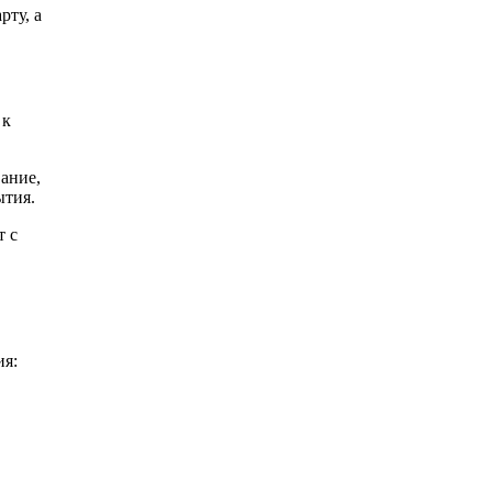
рту, а
 к
ание,
ытия.
т с
ия: