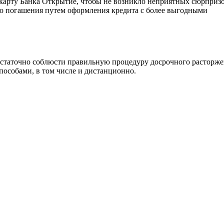
 карту Банка Открытие, чтобы не возникло неприятных сюрпризо
го погашения путем оформления кредита с более выгодными
 достаточно соблюсти правильную процедуру досрочного расторж
пособами, в том числе и дистанционно.