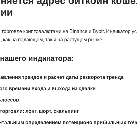
няется адрес биткоин коше
нии
 торговле криптовалютами на Binance и Bybit. Индикатор у
 как на падающем, так и на растущем рынке.
нашего индикатора:
авления трендов и расчет даты разворота тренда
ого времени входа и выхода из сделки
-лоссов
торговли: лонг, шорт, скальпинг
нтальным определением потенционо прибыльных точе