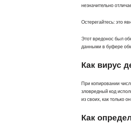
незначительно отлича
Остерегайтесь: это яв
Этот вредонос был обн
данными в буфере обм
Как вирус д
При копировании число
зловредный код исполь
из своих, как только он
Как опреде