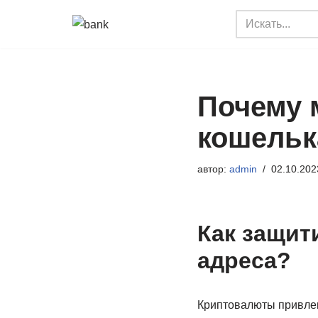
Перейти
к
содержимому
Почему 
кошельк
автор:
admin
02.10.202
Как защит
адреса?
Криптовалюты привлек