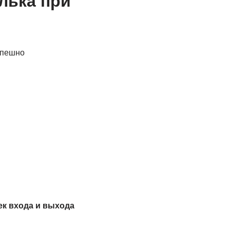
лька при
спешно
к входа и выхода