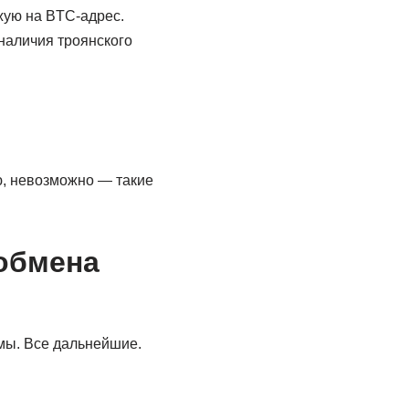
жую на BTC-адрес.
наличия троянского
ю, невозможно — такие
обмена
мы. Все дальнейшие.