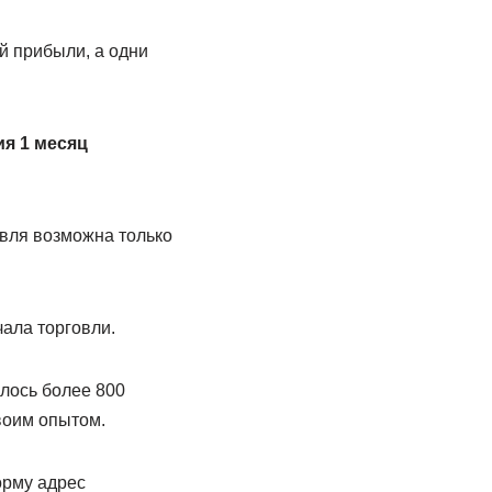
й прибыли, а одни
я 1 месяц
овля возможна только
ала торговли.
алось более 800
воим опытом.
орму адрес