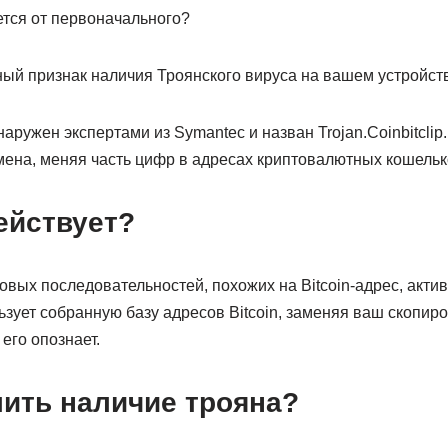
ется от первоначального?
ный признак наличия Троянского вируса на вашем устройст
аружен экспертами из Symantec и назван Trojan.Coinbitclip
ена, меняя часть цифр в адресах криптовалютных кошельк
ействует?
вых последовательностей, похожих на Bitcoin-адрес, актив
зует собранную базу адресов Bitcoin, заменяя ваш скопир
 его опознает.
лить наличие трояна?