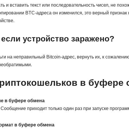
ь и вставить текст или последовательность чисел, не похо
опировании BTC-адреса он изменился, это верный признак 
ойстве.
 если устройство заражено?
ги на неправильный Bitcoin-адрес, вернуть их, к сожалени
необратимыми.
риптокошельков в буфере 
ие в буфере обмена
 Сообщение приходит только один раз при запуске програм
ормат в буфере обмена