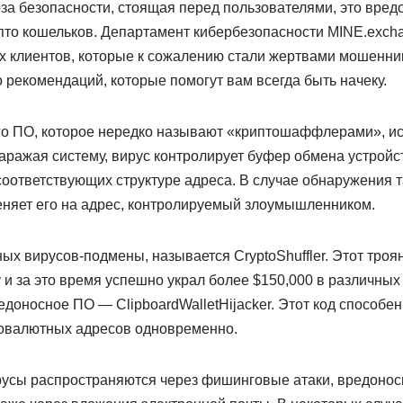
за безопасности, стоящая перед пользователями, это вред
пто кошельков. Департамент кибербезопасности MINE.exch
х клиентов, которые к сожалению стали жертвами мошенни
 рекомендаций, которые помогут вам всегда быть начеку.
го ПО, которое нередко называют «криптошаффлерами», ис
аражая систему, вирус контролирует буфер обмена устройст
 соответствующих структуре адреса. В случае обнаружения 
еняет его на адрес, контролируемый злоумышленником.
ых вирусов-подмены, называется CryptoShuffler. Этот троя
 и за это время успешно украл более $150,000 в различных
доносное ПО — ClipboardWalletHijacker. Этот код способе
овалютных адресов одновременно.
ирусы распространяются через фишинговые атаки, вредонос