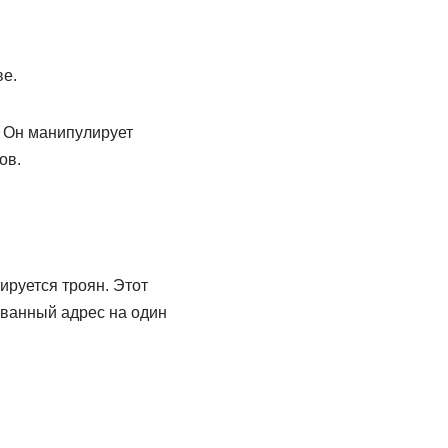
ве.
. Он манипулирует
ов.
ируется троян. Этот
ованный адрес на один