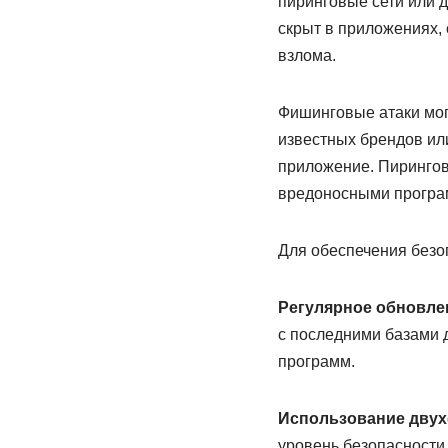
пиринговые сети или д
скрыт в приложениях,
взлома.
Фишинговые атаки мог
известных брендов или
приложение. Пирингов
вредоносными програ
Для обеспечения безо
Регулярное обновле
с последними базами 
программ.
Использование двух
уровень безопасности