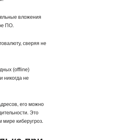
ельные вложения
ое ПО.
товалюту, сверяя не
ых (offline)
и никогда не
адресов, его можно
ительности. Это
 мире киберугроз.