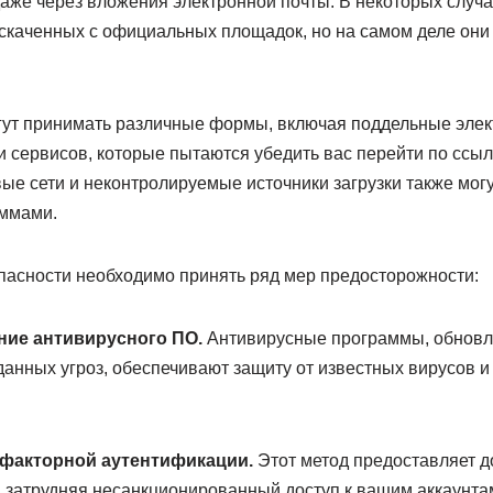
аже через вложения электронной почты. В некоторых случа
 скаченных с официальных площадок, но на самом деле они
ут принимать различные формы, включая поддельные элек
 сервисов, которые пытаются убедить вас перейти по ссыл
ые сети и неконтролируемые источники загрузки также мог
ммами.
пасности необходимо принять ряд мер предосторожности:
ние антивирусного ПО.
Антивирусные программы, обновл
данных угроз, обеспечивают защиту от известных вирусов 
факторной аутентификации.
Этот метод предоставляет 
, затрудняя несанкционированный доступ к вашим аккаунта