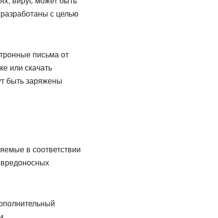
ях, вирус может быть
 разработаны с целью
тронные письма от
ке или скачать
ут быть заряжены
яемые в соответствии
и вредоносных
дополнительный
м.