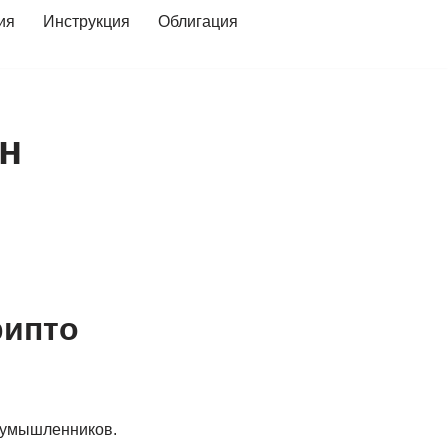
ия
Инструкция
Облигация
н
рипто
лоумышленников.