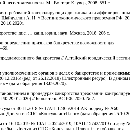
й несостоятельности. М.: Волтерс Клувер, 2008. 551 с.
ация) требований контролирующих должника или аффилированны
. Шайдуллин А. И. // Вестник экономического правосудия РФ. 20
 20.10.2020).
отстве: дис. … канд. юрид. наук. Москва, 2018. 206 с.
ри определении признаков банкротства: возможности для
5–69.
 преднамеренного банкротства // Алтайский юридический вестни
ем уполномоченных органов в делах о банкротстве и применяемы
.12.2016) (ред. от 26.12.2018) [Электронный ресурс]. В данном 
с» (дата обращения 13.09.2020).
установлением в процедурах банкротства требований контролир
Ф 29.01.2020) // Бюллетень ВС РФ. 2020. № 7.
 суда от 30.11.2018 № 17АП-12365/2014-АК по делу № А60–
ыл. Доступ из СПС «КонсультантПлюс» (дата обращения 25.10.20
а от 16.10.2019 № 10АП-20554/2019, 10АП-15742/2019 по делу 
 не был. Доступ из СПС «КонсультантПлюс» (дата обращения