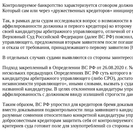
Контролируемое банкротство характеризуется сговором должн
Который сам или через «дружественных кредиторов» инициирует 
Так, в рамках дела судом исследовался вопрос о возможности в
аффилированности должника и первого кредитора) ко второму 
своей кандидатуры арбитражного управляющего, отличной от к
Верховный Суд Российской Федерации (далее ВС РФ) пояснил,
управляющего, предложенная вторым заявителем после погашен
и отказа от требования, принадлежавшего первому заявителю [6
В отдельных случаях судами выявляются со стороны заинтересо
Подход закрепленный в Определении ВС РФ от 26.08.2020 г. 
нескольких предыдущих Определениях ВС РФ суть которого в 
кандидатуры арбитражного управляющего (либо СРО), достато
независимости управляющего», иными словами, вызвать у суда
названной кандидатуры. В целях отклонения кандидатуры упра
аффилированность с должником ввиду излишней строгости дан
Таким образом, ВС РФ упростил для кредиторов бремя доказы
вместо доказывания подконтрольности лица заявившего кандид
разумные сомнения относительно конкретной кандидатуры упр
добросовестным кредиторам защитить себя от контролируемого 
критериев суда готовит поле для злоупотреблений со стороны 