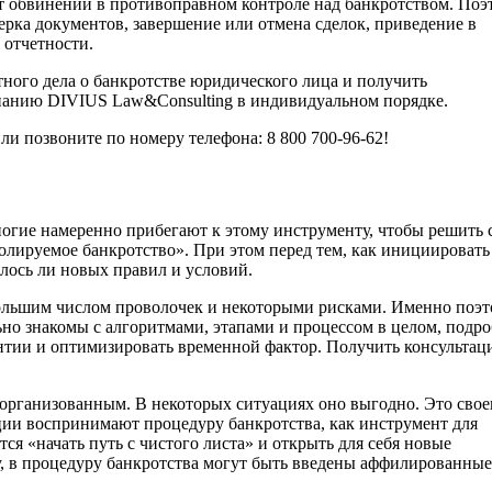
т обвинений в противоправном контроле над банкротством. Поэ
ерка документов, завершение или отмена сделок, приведение в
 отчетности.
тного дела о банкротстве юридического лица и получить
анию DIVIUS Law&Consulting в индивидуальном порядке.
или позвоните по номеру телефона: 8 800 700-96-62!
огие намеренно прибегают к этому инструменту, чтобы решить 
олируемое банкротство». При этом перед тем, как инициировать
илось ли новых правил и условий.
большим числом проволочек и некоторыми рисками. Именно поэ
ьно знакомы с алгоритмами, этапами и процессом в целом, подр
антии и оптимизировать временной фактор. Получить консульта
организованным. В некоторых ситуациях оно выгодно. Это свое
ции воспринимают процедуру банкротства, как инструмент для
ся «начать путь с чистого листа» и открыть для себя новые
, в процедуру банкротства могут быть введены аффилированные