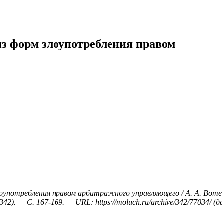
из форм злоупотребления правом
лоупотребления правом арбитражного управляющего / А. А. Воте
2). — С. 167-169. — URL: https://moluch.ru/archive/342/77034/ (