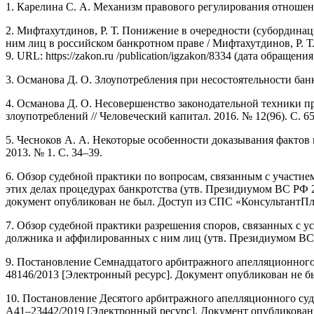
1. Карелина С. А. Механизм правового регулирования отношени
2. Мифтахутдинов, Р. Т. Понижение в очередности (субордин
ним лиц в российском банкротном праве / Мифтахутдинов, Р. Т
9. URL: https://zakon.ru /publication/igzakon/8334 (дата обращения
3. Османова Д. О. Злоупотребления при несостоятельности банкр
4. Османова Д. О. Несовершенство законодательной техники п
злоупотреблений // Человеческий капитал. 2016. № 12(96). С. 6
5. Чесноков А. А. Некоторые особенности доказывания фактов
2013. № 1. С. 34–39.
6. Обзор судебной практики по вопросам, связанным с участи
этих делах процедурах банкротства (утв. Президиумом ВС РФ 20
документ опубликован не был. Доступ из СПС «КонсультантПлю
7. Обзор судебной практики разрешения споров, связанных с 
должника и аффилированных с ним лиц (утв. Президиумом ВС Р
9. Постановление Семнадцатого арбитражного апелляционного
48146/2013 [Электронный ресурс]. Документ опубликован не б
10. Постановление Десятого арбитражного апелляционного суд
А41–23442/2019 [Электронный ресурс]. Документ опубликован