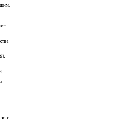
ющим.
ние
ства
9].
й
и
ности