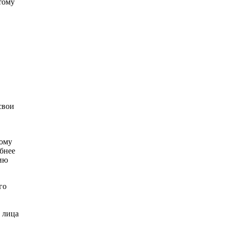
тому
свои
тому
обнее
цию
го
 лица