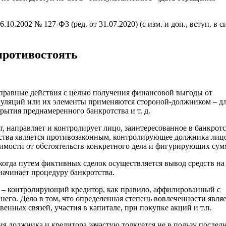
10.2002 № 127-ФЗ (ред. от 31.07.2020) (с изм. и доп., вступ. в с
противостоять
правные действия с целью получения финансовой выгоды от
ипуляций или их элементы применяются стороной-должником – д
рытия преднамеренного банкротства и т. д.
, направляет и контролирует лицо, заинтересованное в банкротс
тства является противозаконным, контролирующее должника лиц
симости от обстоятельств конкретного дела и фигурирующих сум
 когда путем фиктивных сделок осуществляется вывод средств на
ачинает процедуру банкротства.
о – контролирующий кредитор, как правило, аффилированный с
его. Дело в том, что определенная степень вовлеченности являе
енных связей, участия в капитале, при покупке акций и т.п.
я должника и кредитора зачастую толкуется не в пользу послед