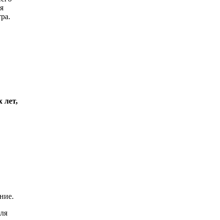
я
ра.
 лет,
ние.
для