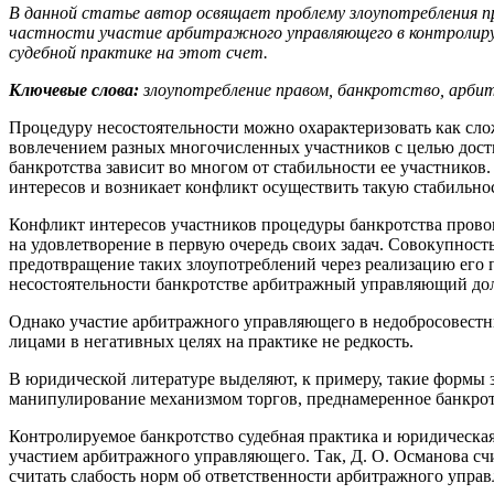
В данной статье автор освящает проблему злоупотребления п
частности участие арбитражного управляющего в контролиру
судебной практике на этот счет.
Ключевые слова:
злоупотребление правом, банкротство, арб
Процедуру несостоятельности можно охарактеризовать как сло
вовлечением разных многочисленных участников с целью дости
банкротства зависит во многом от стабильности ее участников.
интересов и возникает конфликт осуществить такую стабильно
Конфликт интересов участников процедуры банкротства пров
на удовлетворение в первую очередь своих задач. Совокупнос
предотвращение таких злоупотреблений через реализацию его пра
несостоятельности банкротстве арбитражный управляющий долж
Однако участие арбитражного управляющего в недобросовестн
лицами в негативных целях на практике не редкость.
В юридической литературе выделяют, к примеру, такие формы з
манипулирование механизмом торгов, преднамеренное банкротст
Контролируемое банкротство судебная практика и юридическая
участием арбитражного управляющего. Так, Д. О. Османова сч
считать слабость норм об ответственности арбитражного управл