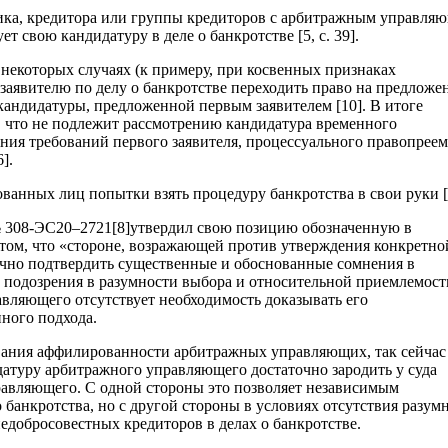
ика, кредитора или группы кредиторов с арбитражным управля
свою кандидатуру в деле о банкротстве [5, c. 39].
 некоторых случаях (к примеру, при косвенных признаках
заявителю по делу о банкротстве переходить право на предложе
андидатуры, предложенной первым заявителем [10]. В итоге
 что не подлежит рассмотрению кандидатура временного
ия требований первого заявителя, процессуального правопреем
].
ванных лиц попытки взять процедуру банкротства в свои руки [
№ 308-ЭС20–2721[8]утвердил свою позицию обозначенную в
том, что «стороне, возражающей против утверждения конкретно
чно подтвердить существенные и обоснованные сомнения в
 подозрения в разумности выбора и относительной приемлемост
вляющего отсутствует необходимость доказывать его
ного подхода.
вания аффилированности арбитражных управляющих, так сейчас
атуру арбитражного управляющего достаточно зародить у суда
авляющего. С одной стороны это позволяет независимым
банкротства, но с другой стороны в условиях отсутствия разум
недобросовестных кредиторов в делах о банкротстве.