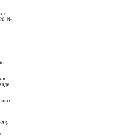
х с
20. №
к.
х в
виде
ующих
20).
№