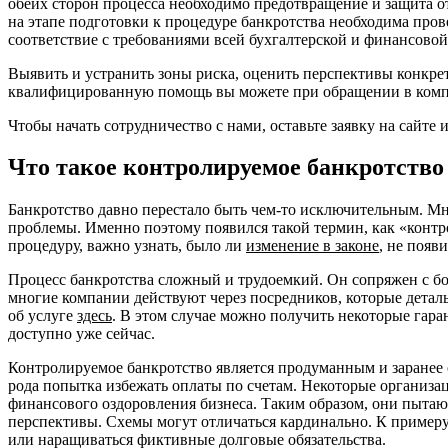
обеих сторон процесса необходимо предотвращение и защита о
на этапе подготовки к процедуре банкротства необходима пров
соответствие с требованиями всей бухгалтерской и финансовой
Выявить и устранить зоны риска, оценить перспективы конкре
квалифицированную помощь вы можете при обращении в комп
Чтобы начать сотрудничество с нами, оставьте заявку на сайте 
Что такое контролируемое банкротство
Банкротство давно перестало быть чем-то исключительным. Мн
проблемы. Именно поэтому появился такой термин, как «контр
процедуру, важно узнать, было ли
изменение в законе
, не появ
Процесс банкротства сложный и трудоемкий. Он сопряжен с 
многие компании действуют через посредников, которые детал
об услуге
здесь
. В этом случае можно получить некоторые гар
доступно уже сейчас.
Контролируемое банкротство является продуманным и заранее 
рода попытка избежать оплаты по счетам. Некоторые организа
финансового оздоровления бизнеса. Таким образом, они пытают
перспективы. Схемы могут отличаться кардинально. К примеру
или наращиваться фиктивные долговые обязательства.