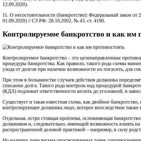
12.09.2020).
11. О несостоятельности (банкротстве): Федеральный закон от 26.
01.09.2020) // СЗ РФ. 28.10.2002. № 43. ст. 4190.
Контролируемое банкротство и как им 
Контролируемое банкротство – это целенаправленные противо
процедуры банкротства. Как правило, такого рода схемы ман
ухода от долгов при наличии возможности их погасить, для сок
При этом в большинстве случаев действия должника определяет
списании долга. Такого рода контроль над процедурой банкро
(КДЛ) подлежит ответственности вплоть до уголовной, в зави
Существует и такая известная схема, как двойное банкротство,
контролирующее должника лицо, которое впоследствии также н
Отдельная, остро стоящая проблема, осложняющая банкротств
должником и, следовательно, имеющий возможность влиять на н
распространенной деловой практикой – например, в силу родств
Но наличие даже весьма опосредованных точек соприкосновени