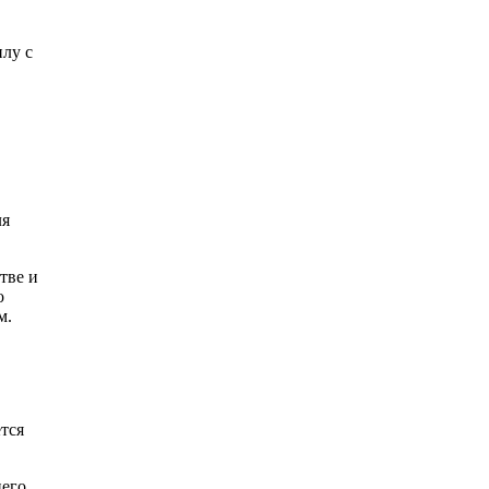
илу с
ля
тве и
о
м.
тся
него