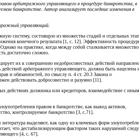
равом арбитражного управляющего в процедуре банкротства, в
емом банкротстве. Автор анализирует последние изменения в
итражный управляющий.
жную систему, состоящую из множества стадий и отдельных этап
жения конечного результата [1, с. 12]. Эффективность процеду
 Однако на практике, когда между собой сталкивается множество
сть достаточно сложно.
оцирует их к совершению недобросовестных действий направле
ть действий арбитражного управляющего, должна быть нацелена 
в и обязанностей, по смыслу п. 4 ст. 20.3 Закона о
ен действовать добросовестно и разумно [11].
ых действиях должника или кредиторов, взаимодействие с ины
лоупотребления правом в банкротстве, как вывод активов,
во, контролируемое банкротство [3, с.71].
 литература выделяют, как одну из ключевых форм злоупотребл
итает, что дестабилизирующим фактором таких нарушений следу
яющего [4, с. 67].