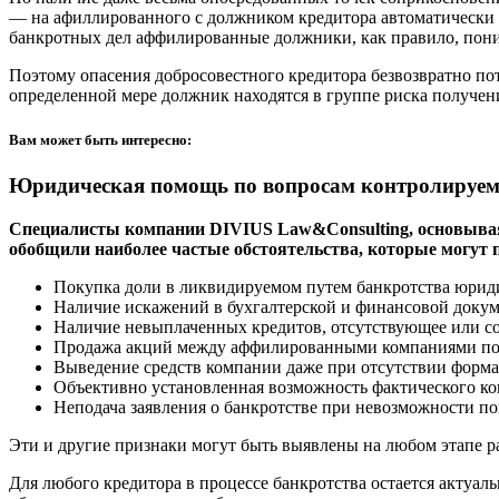
— на афиллированного с должником кредитора автоматически р
банкротных дел аффилированные должники, как правило, пониж
Поэтому опасения добросовестного кредитора безвозвратно поте
определенной мере должник находятся в группе риска получен
Вам может быть интересно:
Юридическая помощь по вопросам контролируем
Специалисты компании DIVIUS Law&Consulting, основываясь
обобщили наиболее частые обстоятельства, которые могут 
Покупка доли в ликвидируемом путем банкротства юрид
Наличие искажений в бухгалтерской и финансовой доку
Наличие невыплаченных кредитов, отсутствующее или с
Продажа акций между аффилированными компаниями по 
Выведение средств компании даже при отсутствии форм
Объективно установленная возможность фактического кон
Неподача заявления о банкротстве при невозможности по
Эти и другие признаки могут быть выявлены на любом этапе р
Для любого кредитора в процессе банкротства остается актуа