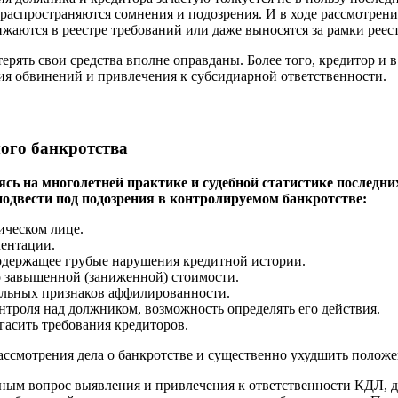
аспространяются сомнения и подозрения. И в ходе рассмотрени
аются в реестре требований или даже выносятся за рамки реест
рять свои средства вполне оправданы. Более того, кредитор и в
ия обвинений и привлечения к субсидиарной ответственности.
ого банкротства
 на многолетней практике и судебной статистике последних
подвести под подозрения в контролируемом банкротстве:
ическом лице.
ментации.
одержащее грубые нарушения кредитной истории.
завышенной (заниженной) стоимости.
альных признаков аффилированности.
троля над должником, возможность определять его действия.
гасить требования кредиторов.
ассмотрения дела о банкротстве и существенно ухудшить положе
льным вопрос выявления и привлечения к ответственности КДЛ, 