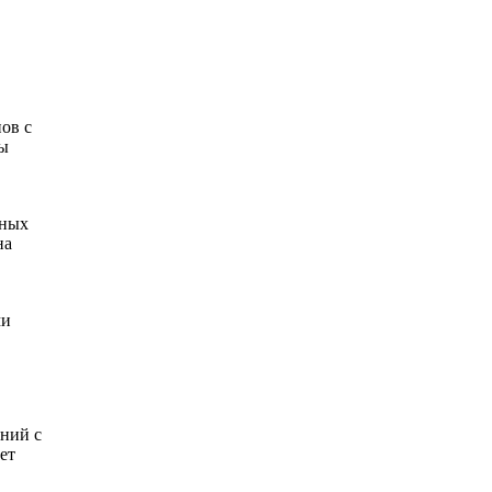
ов с
ры
нных
на
ми
ений с
ет