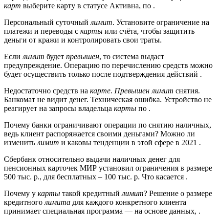
карт
выберите карту в статусе Активна, по .
Персональный суточный
лимит
. Установите ограничение на
платежи и переводы с
карты
или счёта, чтобы защитить
деньги от кражи и контролировать свои траты.
Если
лимит
будет
превышен
, то система выдаст
предупреждение. Операцию по перечислению средств можно
будет осуществить только после подтверждения действий .
Недостаточно средств на
карте
.
Превышен лимит
снятия.
Банкомат не видит денег. Техническая ошибка. Устройство не
реагирует на запросы владельца
карты
по .
Почему банки ограничивают операции по снятию наличных,
ведь клиент распоряжается своими деньгами? Можно ли
изменить
лимит
и каковы тенденции в этой сфере в 2021 .
Сбербанк относительно выдачи наличных денег для
пенсионных карточек МИР установил ограничения в размере
500 тыс. р., для бесплатных – 100 тыс. р. Что касается .
Почему у
карты
такой кредитный
лимит
? Решение о размере
кредитного
лимита
для каждого конкретного клиента
принимает специальная программа — на основе данных, .