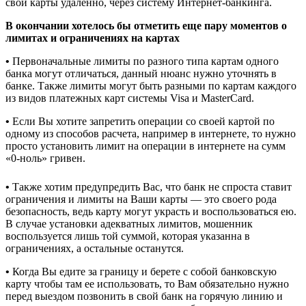
свои карты удаленно, через систему Интернет-банкинга.
В окончании хотелось бы отметить еще пару моментов о
лимитах и ограничениях на картах
•
Первоначальные лимиты по разного типа картам одного
банка могут отличаться, данный нюанс нужно уточнять в
банке. Также лимиты могут быть разными по картам каждого
из видов платежных карт системы Visa и MasterCard.
•
Если Вы хотите запретить операции со своей картой по
одному из способов расчета, например в интернете, то нужно
просто установить лимит на операции в интернете на сумм
«0-ноль» гривен.
•
Также хотим предупредить Вас, что банк не спроста ставит
ограничения и лимиты на Ваши карты — это своего рода
безопасность, ведь карту могут украсть и воспользоваться ею.
В случае установки адекватных лимитов, мошенник
воспользуется лишь той суммой, которая указанна в
ограничениях, а остальные останутся.
•
Когда Вы едите за границу и берете с собой банковскую
карту чтобы там ее использовать, то Вам обязательно нужно
перед выездом позвонить в свой банк на горячую линию и