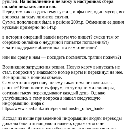
рушлей.
На пополнение я не вижу в настройках сбера
онлайн никаких лимитов.
Перед тем как создать тему гуглил, инфы нет, один мусор, все
вопросы на тему лимитов снятия.
Сумма пополнения была в районе 200т.р. Обменник ее делил
кусками примерно по 14т.р.
в истории операций вашей карты что пишет? смски там от
сбербанк-онлайна о неудачной попытке пополения?))
в чате поддержке обменника что вам ответили?
или вы сразу к нам — посидеть посмеятся, тряпки пожечь?)
Возникшие затруднения решил. Новую карту выпускать не
стал, попросил у знакомого номер карты и перекинул на нее.
Все пришло в полном объеме.
Самое что интересное, почему такая тема не появилась
раньше? Если почитать форум, то тут одни миллионеры,
сотнями тысяч перекидывают каждый день. Однако
углубившись в тему вопроса я нашел следующую
информацию, инфа с
https://www.sberbank.ru/ru/person/transfer_other_banks
Исходя из выше приведенной информации людям переводы
должны блочить направо и налево, однако этого не
происходит. Выходит что сбер сам не выполняет свои же