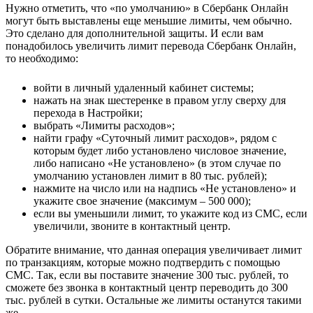
Нужно отметить, что «по умолчанию» в Сбербанк Онлайн
могут быть выставлены еще меньшие лимиты, чем обычно.
Это сделано для дополнительной защиты. И если вам
понадобилось увеличить лимит перевода Сбербанк Онлайн,
то необходимо:
войти в личный удаленный кабинет системы;
нажать на знак шестеренке в правом углу сверху для
перехода в Настройки;
выбрать «Лимиты расходов»;
найти графу «Суточный лимит расходов», рядом с
которым будет либо установлено числовое значение,
либо написано «Не установлено» (в этом случае по
умолчанию установлен лимит в 80 тыс. рублей);
нажмите на число или на надпись «Не установлено» и
укажите свое значение (максимум – 500 000);
если вы уменьшили лимит, то укажите код из СМС, если
увеличили, звоните в контактный центр.
Обратите внимание, что данная операция увеличивает лимит
по транзакциям, которые можно подтвердить с помощью
СМС. Так, если вы поставите значение 300 тыс. рублей, то
сможете без звонка в контактный центр переводить до 300
тыс. рублей в сутки. Остальные же лимиты останутся такими
же.