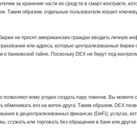
ателям за хранение части их средств в смарт-контракте, ко
ок. Таким образом, отдельные пользователи играют ключев
иржи не просят американских граждан вводить личную ин
трахования или адреса, которые централизованные биржи 
м о банковской тайне. Поскольку DEX не берут под контрол
p позволяют кому угодно создать пару токенов. Вы можете 
ть обменивать его на жетон друга. Таким образом, DEX поз
ования в децентрализованных финансах (DeFi), услугах, ко
мы, ссужать или торговать без обращения в банк или друго