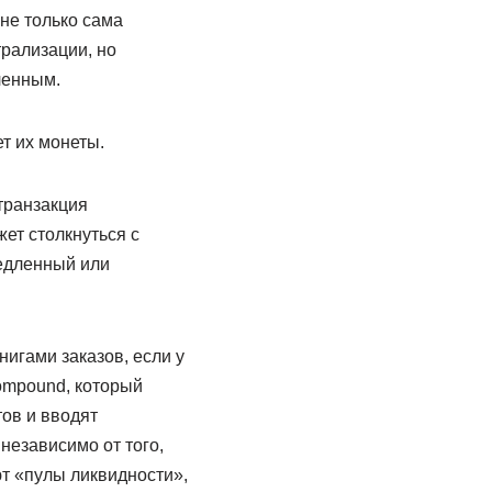
 не только сама
трализации, но
ленным.
т их монеты.
 транзакция
жет столкнуться с
едленный или
игами заказов, если у
Compound, который
тов и вводят
независимо от того,
ют «пулы ликвидности»,