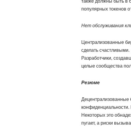
также должны быть в б
популярных токенов о
Нет обслуживания кл
Централизованные бирж
сделать счастливыми. 
Разработчики, создавш
целые сообщества поль
Резюме
Децентрализованные б
конфиденциальности. 
Некоторых это обнадеж
пугает, а риски вызыв