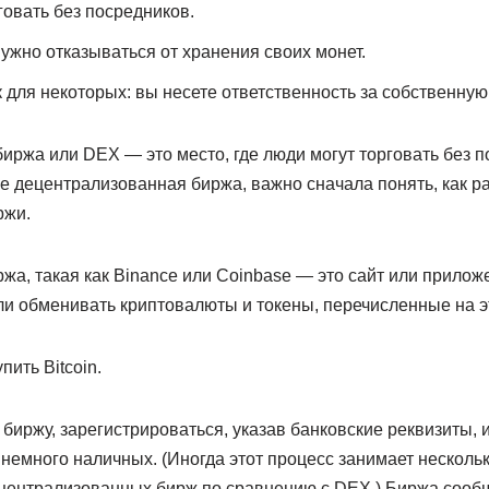
овать без посредников.
ужно отказываться от хранения своих монет.
 для некоторых: вы несете ответственность за собственную
иржа или DEX — это место, где люди могут торговать без п
ое децентрализованная биржа, важно сначала понять, как р
ржи.
а, такая как Binance или Coinbase — это сайт или приложе
ли обменивать криптовалюты и токены, перечисленные на э
пить Bitcoin.
 биржу, зарегистрироваться, указав банковские реквизиты
емного наличных. (Иногда этот процесс занимает нескольк
 централизованных бирж по сравнению с DEX.) Биржа сооб