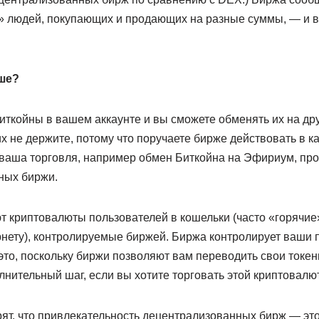
в» людей, покупающих и продающих на разные суммы, — и 
ьше?
иткойны в вашем аккаунте и вы сможете обменять их на дру
х не держите, потому что поручаете бирже действовать в к
ваша торговля, например обмен Биткойна на Эфириум, про
нных биржи.
 криптовалюты пользователей в кошельки (часто «горячие
нету), контролируемые биржей. Биржа контролирует ваши 
это, поскольку биржи позволяют вам переводить свои токен
лнительный шаг, если вы хотите торговать этой криптовалют
ят, что привлекательность децентрализованных бирж — это