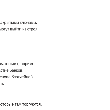
 закрытыми ключами,
огут выйти из строя
фиатными (например,
стие банков.
снове блокчейна.)
ть
оторые там торгуются,