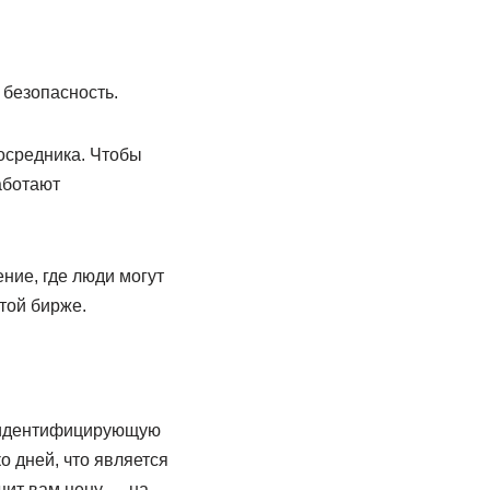
 безопасность.
осредника. Чтобы
аботают
ние, где люди могут
той бирже.
, идентифицирующую
о дней, что является
щит вам цену — на