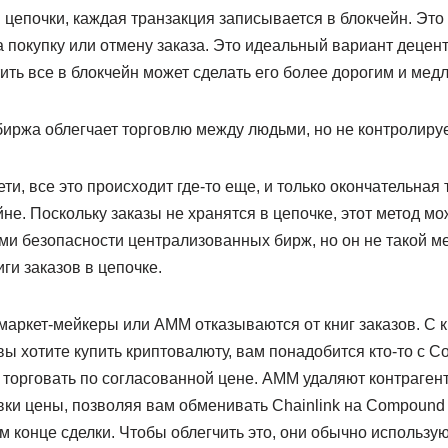
и цепочки, каждая транзакция записывается в блокчейн. Это
на покупку или отмену заказа. Это идеальный вариант децен
ть все в блокчейн может сделать его более дорогим и мед
иржа облегчает торговлю между людьми, но не контролируе
ети, все это происходит где-то еще, и только окончательная
не. Поскольку заказы не хранятся в цепочке, этот метод мо
и безопасности централизованных бирж, но он не такой м
ги заказов в цепочке.
ркет-мейкеры или AMM отказываются от книг заказов. С кн
 вы хотите купить криптовалюту, вам понадобится кто-то с 
ов торговать по согласованной цене. AMM удаляют контраген
ки цены, позволяя вам обменивать Chainlink на Compound 
гом конце сделки. Чтобы облегчить это, они обычно использу