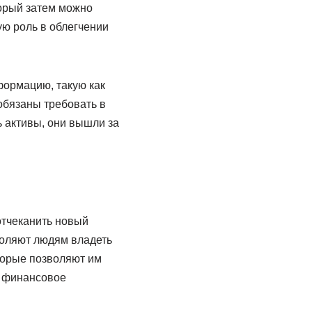
торый затем можно
ую роль в облегчении
формацию, такую как
обязаны требовать в
ь активы, они вышли за
отчеканить новый
воляют людям владеть
торые позволяют им
е финансовое