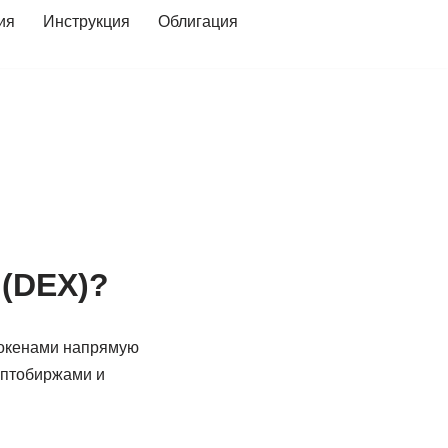
ия
Инструкция
Облигация
 (DEX)?
окенами напрямую
иптобиржами и