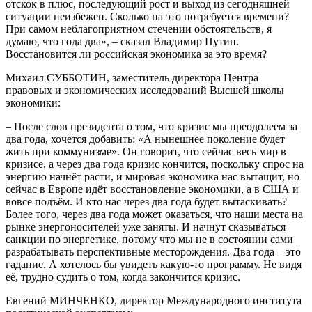
отскок в плюс, последующий рост и выход из сегодняшней
ситуации неизбежен. Сколько на это потребуется времени?
При самом неблагоприятном стечении обстоятельств, я
думаю, что года два», – сказал Владимир Путин.
Восстановится ли российская экономика за это время?
Михаил СУББОТИН, заместитель директора Центра
правовых и экономических исследований Высшей школы
экономики:
– После слов президента о том, что кризис мы преодолеем за
два года, хочется добавить: «А нынешнее поколение будет
жить при коммунизме». Он говорит, что сейчас весь мир в
кризисе, а через два года кризис кончится, поскольку спрос на
энергию начнёт расти, и мировая экономика нас вытащит, но
сейчас в Европе идёт восстановление экономики, а в США и
вовсе подъём. И кто нас через два года будет вытаскивать?
Более того, через два года может оказаться, что наши места на
рынке энергоносителей уже заняты. И начнут сказываться
санкции по энергетике, потому что мы не в состоянии сами
разрабатывать перспективные месторождения. Два года – это
гадание. А хотелось бы увидеть какую-то программу. Не видя
её, трудно судить о том, когда закончится кризис.
Евгений МИНЧЕНКО, директор Международного института