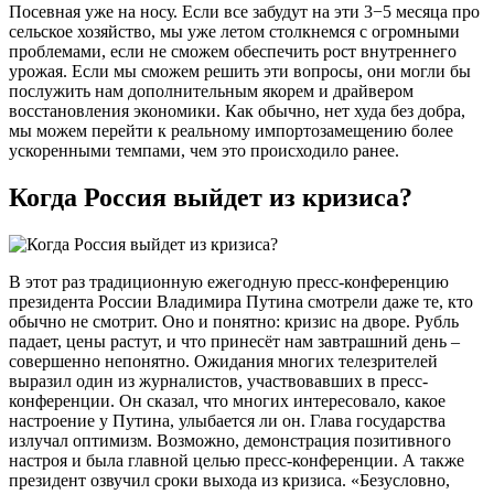
Посевная уже на носу. Если все забудут на эти 3−5 месяца про
сельское хозяйство, мы уже летом столкнемся с огромными
проблемами, если не сможем обеспечить рост внутреннего
урожая. Если мы сможем решить эти вопросы, они могли бы
послужить нам дополнительным якорем и драйвером
восстановления экономики. Как обычно, нет худа без добра,
мы можем перейти к реальному импортозамещению более
ускоренными темпами, чем это происходило ранее.
Когда Россия выйдет из кризиса?
В этот раз традиционную ежегодную пресс-конференцию
президента России Владимира Путина смотрели даже те, кто
обычно не смотрит. Оно и понятно: кризис на дворе. Рубль
падает, цены растут, и что принесёт нам завтрашний день –
совершенно непонятно. Ожидания многих телезрителей
выразил один из журналистов, участвовавших в пресс-
конференции. Он сказал, что многих интересовало, какое
настроение у Путина, улыбается ли он. Глава государства
излучал оптимизм. Возможно, демонстрация позитивного
настроя и была главной целью пресс-конференции. А также
президент озвучил сроки выхода из кризиса. «Безусловно,