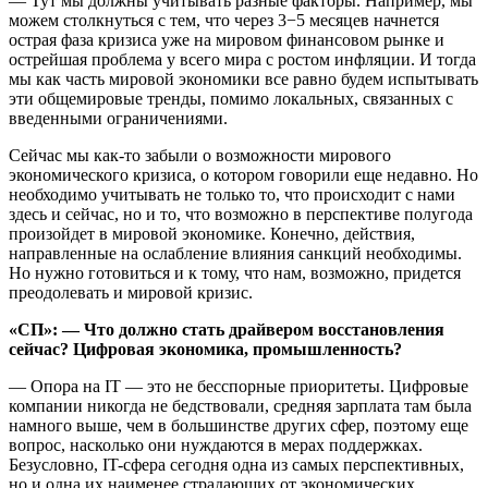
— Тут мы должны учитывать разные факторы. Например, мы
можем столкнуться с тем, что через 3−5 месяцев начнется
острая фаза кризиса уже на мировом финансовом рынке и
острейшая проблема у всего мира с ростом инфляции. И тогда
мы как часть мировой экономики все равно будем испытывать
эти общемировые тренды, помимо локальных, связанных с
введенными ограничениями.
Сейчас мы как-то забыли о возможности мирового
экономического кризиса, о котором говорили еще недавно. Но
необходимо учитывать не только то, что происходит с нами
здесь и сейчас, но и то, что возможно в перспективе полугода
произойдет в мировой экономике. Конечно, действия,
направленные на ослабление влияния санкций необходимы.
Но нужно готовиться и к тому, что нам, возможно, придется
преодолевать и мировой кризис.
«СП»: — Что должно стать драйвером восстановления
сейчас? Цифровая экономика, промышленность?
— Опора на IT — это не бесспорные приоритеты. Цифровые
компании никогда не бедствовали, средняя зарплата там была
намного выше, чем в большинстве других сфер, поэтому еще
вопрос, насколько они нуждаются в мерах поддержках.
Безусловно, IT-сфера сегодня одна из самых перспективных,
но и одна их наименее страдающих от экономических