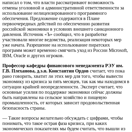
написал о том, что власти рассматривают возможность
отмены уголовной и административной ответственности за
использование нелицензированного программного
обеспечения. Предложение содержится в Плане
первоочередных действий по обеспечению развития
российской экономики в условиях внешнего санкционного
давления. Источник «Ъ» сообщил, что в разработке
участвовали многие ведомства, реализация некоторых мер
уже начата. Разрешение на использование пиратских
программ может временно смягчить уход из России Microsoft,
IBM, Oracle и других игроков.
Профессор кафедры финансового менеджмента РЭУ им.
Г.В. Плеханова, д.э.н. Константин Ордов
считает, что пока
рано говорить, хватит ли этих мер для того, чтобы вывести
экономику из кризиса за пять месяцев, так как мы находимся в
ситуации крайней неопределенности. Эксперт считает, что
основные усилия по поддержке экономики сейчас должны
быть направлены на сельское хозяйство и пищевую
промышленность, от которых зависит продовольственная
безопасность страны.
— Такие вопросы желательно обсуждать с цифрами, чтобы
понимать, что такое острая фаза кризиса, при каких
экономических показателях мы будем считать, что вышли из