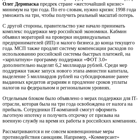
Олег Дерипаска
предрек стране «жесточайший кризис»
минимум на три года. По его словам, нужно кризис 1998 года
умножить на три, чтобы получить реальный масштаб потерь.
С другой стороны, правительство уже начало принимать
комплекс поддержки мер российской экономики. Кабмин
объявил мораторий на проверки индивидуальных
предпринимателей (ИП) и малого бизнеса до конца текущего
года. МСП также продлят систему компенсации расходов по
использованию российской системы быстрых платежей, на
«зарплатную» программу поддержки «ФОТ 3.0»
дополнительно выделят 6,2 миллиарда рублей. Среди мер
поддержки также запуск нового этапа амнистии капитала,
выделение 5 миллиардов рублей на субсидирование ранее
выданных кредитов аграриям и продление сроков уплаты
налогов на федеральном и региональном уровнях.
Отдельным блоком было объявлено о мерах поддержки для IT-
отрасли, которая была на три года освобождена от налога на
прибыль. Сотрудники IT-компаний смогут оформить
льготную ипотеку и получить отсрочку от призыва на
военную службу на время их работы в российских компаниях.
Рассматриваются и не совсем конвенционные меры
противодействия санкциям. Например, «Коммерсант»