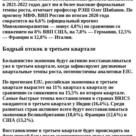
в 2021-2022 годах даст им и более высокие формальные
темпы роста, отмечает профессор РЭШ Олег Шибанов. По
прогнозу МВФ, ВВП России по итогам 2020 года
сократится на 6,6% (официальный прогноз
Минэкономразвития — минус 4,8%) по сравнению со
снижением на 8% ВВП США, на 7,8% — Германии, 12,5%
— Франции и 12,8% — Италии.
Бодрый отскок в третьем
квартале
Большинство экономик будут активно восстанавливаться
уже в третьем квартале, когда зафиксируют двузначные
квартальные темпы роста, оптимистичны аналитики EIU.
По прогнозам EIU, российская экономика в третьем
квартале вырастет на 11% квартал к кварталу по
сравнению со снижением на 15,5% во втором квартале.
Самые быстрые темпы восстановления в странах BRICS
ожидаются в третьем квартале у Индии (16,4%). Среди
развитых стран активнее всего будут восстанавливаться
экономики Великобритании (18,6%), Франции (12,6%) и
США (13,2%).
Восстановление в третьем квартале будет происходить на
фоне низкой базы после экономического шока от эпидемии,