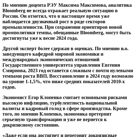
По мнению доцента РЭУ Максима Максимова, аналитика
Bloomberg не всегда отражает реальную ситуацию в
России. Он отметил, что в настоящее время уже
наблюдается двузначный рост в ряде секторов
промышленности. При сохранении ориентиров новой
промполитики темпы, обещанные Bloomberg, могут быть
достигнуты уже к весне 2024 года.
Другой эксперт более сдержан в оценках. По мнению и.о.
заведующего кафедрой мировой экономики и
международных экономических отношений
Государственного университета управления Евгения
Смирнова, 2023 год останется сложным с почти нулевыми
темпами роста ВВП. Восстановление в 2024 году возможно
на уровне 1-1,5%, что ниже средних показателей 2010-х
годов.
Экономист Егор Клопенко считает основными рисками
высокую инфляцию, турбулентность национальной
валюты и кадровый голод в сфере производства. Кроме
того, по мнению Клопенко, экономика претерпит
серьезную трансформацию и уже не вернется к
докризисному состоянию.
«Даже если она достигнет и перегонит докризисные