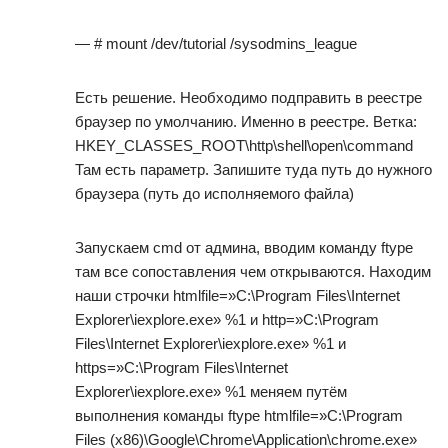
— # mount /dev/tutorial /sysodmins_league
Есть решение. Необходимо подправить в реестре
браузер по умолчанию. Именно в реестре. Ветка:
HKEY_CLASSES_ROOT\http\shell\open\command
Там есть параметр. Запишите туда путь до нужного
браузера (путь до исполняемого файла)
Запускаем cmd от админа, вводим команду ftype
там все сопоставления чем открываются. Находим
наши строчки htmlfile=»C:\Program Files\Internet
Explorer\iexplore.exe» %1 и http=»C:\Program
Files\Internet Explorer\iexplore.exe» %1 и
https=»C:\Program Files\Internet
Explorer\iexplore.exe» %1 меняем путём
выполнения команды ftype htmlfile=»C:\Program
Files (x86)\Google\Chrome\Application\chrome.exe»