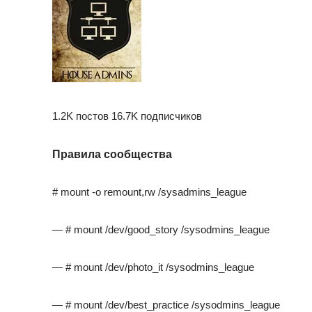
1.2K постов 16.7K подписчиков
Правила сообщества
# mount -o remount,rw /sysadmins_league
— # mount /dev/good_story /sysodmins_league
— # mount /dev/photo_it /sysodmins_league
— # mount /dev/best_practice /sysodmins_league