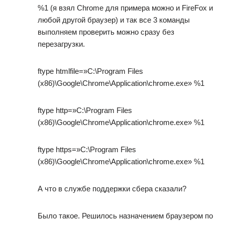
%1 (я взял Chrome для примера можно и FireFox и
любой другой браузер) и так все 3 команды
выполняем проверить можно сразу без
перезагрузки.
ftype htmlfile=»C:\Program Files
(x86)\Google\Chrome\Application\chrome.exe» %1
ftype http=»C:\Program Files
(x86)\Google\Chrome\Application\chrome.exe» %1
ftype https=»C:\Program Files
(x86)\Google\Chrome\Application\chrome.exe» %1
А что в службе поддержки сбера сказали?
Было такое. Решилось назначением браузером по