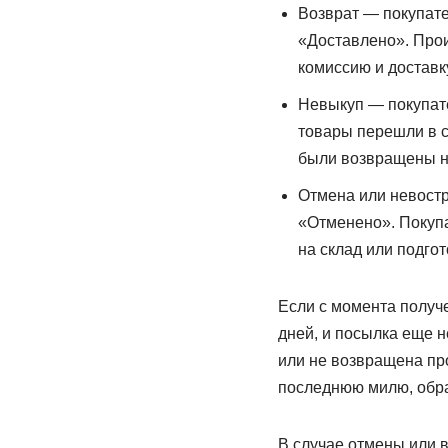
Возврат — покупате
«Доставлено». Прои
комиссию и доставку
Невыкуп — покупате
товары перешли в 
были возвращены на
Отмена или невостр
«Отменено». Покупа
на склад или подго
Если с момента получ
дней, и посылка еще н
или не возвращена про
последнюю милю, обрат
В случае отмены или в