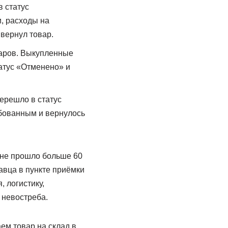
 статус
, расходы на
 вернул товар.
варов. Выкупленные
атус «Отменено» и
ерешло в статус
ебованным и вернулось
ене прошло больше 60
авца в пункте приёмки
 логистику,
 невостреба.
ем товар на склад в