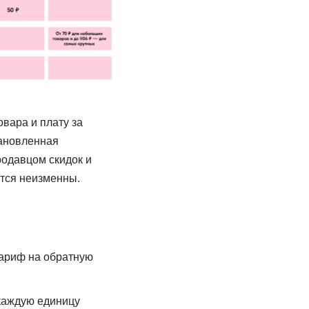
вара и плату за
тановленная
родавцом скидок и
утся неизменны.
Тариф на обратную
 каждую единицу