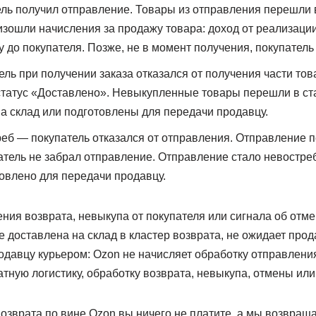
ль получил отправление. Товары из отправления перешли в
зошли начисления за продажу товара: доход от реализации
 до покупателя. Позже, не в момент получения, покупатель
ль при получении заказа отказался от получения части то
статус «Доставлено». Невыкупленные товары перешли в ст
 склад или подготовлены для передачи продавцу.
еб — покупатель отказался от отправления. Отправление п
тель не забрал отправление. Отправление стало невостр
товлено для передачи продавцу.
ения возврата, невыкупа от покупателя или сигнала об отм
е доставлена на склад в кластер возврата, не ожидает прод
давцу курьером: Ozon не начисляет обработку отправления,
ную логистику, обработку возврата, невыкупа, отмены или
озврата по вине Ozon вы ничего не платите, а мы возвраща