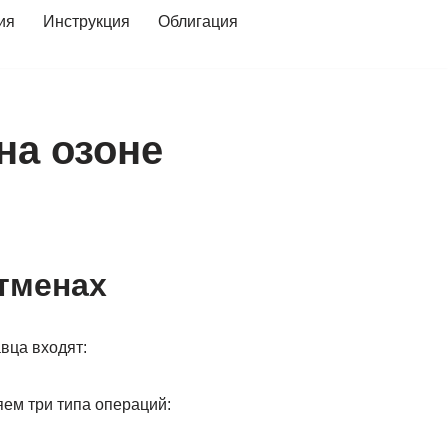
ия
Инструкция
Облигация
на озоне
отменах
вца входят:
яем три типа операций: