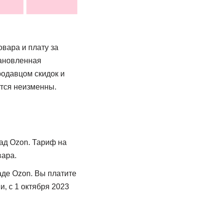
вара и плату за
тановленная
родавцом скидок и
утся неизменны.
ад Ozon. Тариф на
вара.
аде Ozon. Вы платите
, с 1 октября 2023