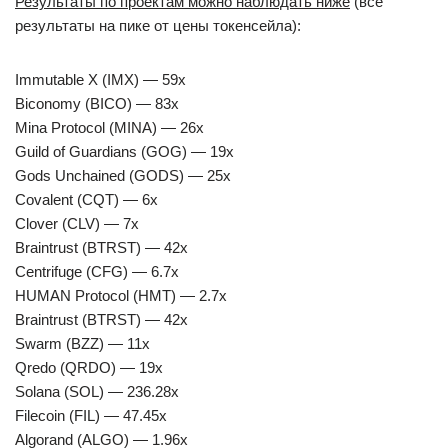
Результаты по проектам можно наблюдать ниже
(все
результаты на пике от цены токенсейла):
Immutable X (IMX) — 59x
Biconomy (BICO) — 83x
Mina Protocol (MINA) — 26x
Guild of Guardians (GOG) — 19x
Gods Unchained (GODS) — 25x
Covalent (CQT) — 6x
Clover (CLV) — 7x
Braintrust (BTRST) — 42x
Centrifuge (CFG) — 6.7x
HUMAN Protocol (HMT) — 2.7x
Braintrust (BTRST) — 42x
Swarm (BZZ) — 11x
Qredo (QRDO) — 19х
Solana (SOL) — 236.28x
Filecoin (FIL) — 47.45x
Algorand (ALGO) — 1.96x