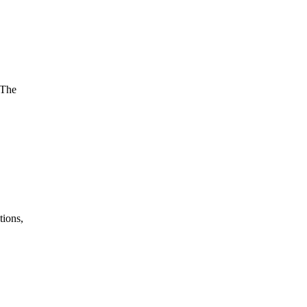
 The
tions,