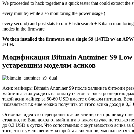
We proceeded to hack together a a quick tester that could extract the st
every minute) while also monitoring the power usage (
every second) and post stats to our Elasticsearch + Kibana monitoring c
modes in the firmware
We then installed the
firmware
on a single S9 (14TH) w/ an APW3
J/TH.
Модификация Bitmain Antminer S9 Low
устаревшим моделям асиков
Асик майнеры Bitmain Antminer S9 после халвинга биткоин резк
майнинга стал уходить на оплату счетов за электроэнергию да
такой асик майнер за 50-60 USD вместе с блоком питания. Есл
избавляться т.к еще можно получить от этого асика доход в 0,
Основная идея это перепрошить асик майнер на прошивку с ме
странно, но Ваш доход от майнинга в таком случае не только н
до 0,3 USD в сутки. Что сопоставимо с окупаемостью асика за 
того, что с уменьшением хешрейта асик чипов, уменьшается э