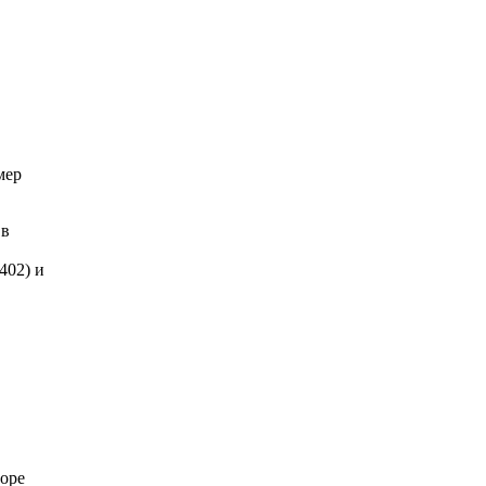
мер
 в
402) и
торе