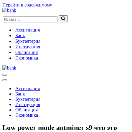
Перейти к содержимому
Искать...
Ассигнация
Банк
Бухгалтерия
Инструкция
Облигация
Экономика
Меню
навигации
Меню
навигации
Ассигнация
Банк
Бухгалтерия
Инструкция
Облигация
Экономика
Low power mode antminer s9 что это