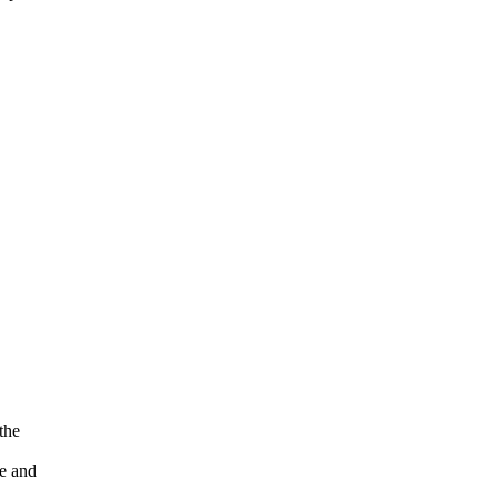
the
e and