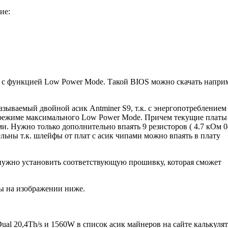
ие:
S с функцией Low Power Mode. Такой BIOS можно скачать напри
азываемый двойной асик Antminer S9, т.к. с энергопотреблением
в режиме максимального Low Power Mode. Причем текущие платы
. Нужно только дополнительно впаять 9 резисторов ( 4.7 кОм 0
ельны т.к. шлейфы от плат с асик чипами можно впаять в плату
 нужно установить соответствующую прошивку, которая сможет
ны на изображении ниже.
al 20,4Th/s и 1560W в список асик майнеров на сайте калькуля