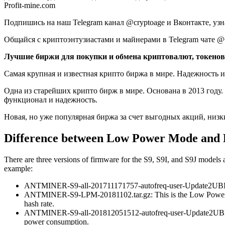
Profit-mine.com
Подпишись на наш Telegram канал @cryptoage и Вконтакте, уз
Общайся с криптоэнтузиастами и майнерами в Telegram чате @
Лучшие биржи для покупки и обмена криптовалют, токенов
Самая крупная и известная крипто биржа в мире. Надежность 
Одна из старейших крипто бирж в мире. Основана в 2013 году
функционал и надежность.
Новая, но уже популярная биржа за счет выгодных акций, низ
Difference between Low Power Mode an
There are three versions of firmware for the S9, S9I, and S9J models
example:
ANTMINER-S9-all-201711171757-autofreq-user-Update2UBI-NF.t
ANTMINER-S9-LPM-20181102.tar.gz: This is the Low Power M
hash rate.
ANTMINER-S9-all-201812051512-autofreq-user-Update2UBI-NF.t
power consumption.