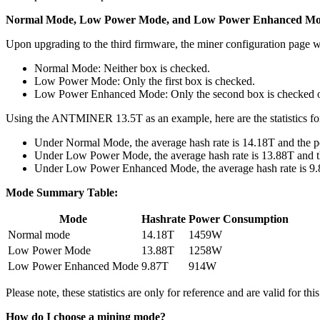
Normal Mode, Low Power Mode, and Low Power Enhanced M
Upon upgrading to the third firmware, the miner configuration page w
Normal Mode: Neither box is checked.
Low Power Mode: Only the first box is checked.
Low Power Enhanced Mode: Only the second box is checked or
Using the ANTMINER 13.5T as an example, here are the statistics fo
Under Normal Mode, the average hash rate is 14.18T and the
Under Low Power Mode, the average hash rate is 13.88T and 
Under Low Power Enhanced Mode, the average hash rate is 9.
Mode Summary Table:
Mode
Hashrate
Power Consumption
Normal mode
14.18T
1459W
Low Power Mode
13.88T
1258W
Low Power Enhanced Mode
9.87T
914W
Please note, these statistics are only for reference and are valid for th
How do I choose a mining mode?