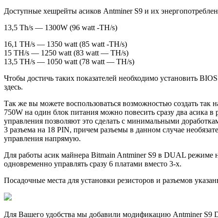
Доступные хешрейты асиков Antminer S9 и их энергопотреблен
13,5 Th/s — 1300W (96 watt -TH/s)
16,1 TH/s — 1350 watt (85 watt -TH/s)
15 TH/s — 1250 watt (83 watt — TH/s)
13,5 TH/s — 1050 watt (78 watt — TH/s)
Чтобы достичь таких показателей необходимо установить BIO
здесь.
Так же вы можете воспользоваться возможностью создать так н
750W на один блок питания можно повесить сразу два асика 
управления позволяют это сделать с минимальными доработками
3 разъема на 18 PIN, причем разъемы в данном случае необязат
управления напрямую.
Для работы асик майнера Bitmain Antminer S9 в DUAL режиме
одновременно управлять сразу 6 платами вместо 3-х.
Посадочные места для установки резисторов и разъемов указа
Для Вашего удобства мы добавили модификацию Antminer S9 Du