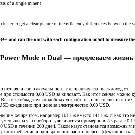
ats of a single miner (
luster to get a clear picture of the efficiency differences between the v
++ and ran the unit with each configuration on/off to measure th
 Power Mode и Dual — продлеваем жизнь
о потеряли свою актуальность, т.к. практически весь доход от
же при стоимости 0,03 USD за киловатт. Как итог сейчас можно 
и Вы тоже обладатель подобных устройств, то не спешите от них
3 USD ежедневно при цене за электричество 0,03 USD.
ньшим хешрейтом, например 10TH/s вместо 14TH/s. И как это не
е уменьшиться, а наоборот увеличиться примерно в 2-3 раза с 0,
60 USD в течении 200 дней. Такой казус становится возможным и
нергопотребление и одновременно растет энергоэффективность.