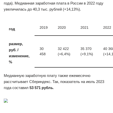
года). Медианная заработная плата в России в 2022 году
увеличилась до 40,3 тыс. рублей (+14,13%).
2019
2020
2021
2022
год
размер,
30
32 422
35 370
40 36
руб. /
458
(+6,4%)
(+9,1%)
(+14,
изменение,
%
Медианную заработную плату также ежемесячно
рассчитывает Сбериндекс. Так, показатель на июль 2023
года составил
53 571 рубль
.