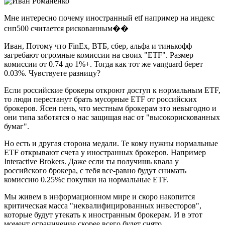
Мне интересно почему иностранный etf например на индекс
снп500 считается рискованным��
Иван, Потому что FinEx, ВТБ, сбер, альфа и тинькофф
загребают огромные комиссии на своих "ETF". Размер
комиссии от 0.74 до 1%+. Тогда как тот же vanguard берет
0.03%. Чувствуете разницу?
Если российские брокеры откроют доступ к нормальным ETF,
то люди перестанут брать мусорные ETF от российских
брокеров. Ясен пень, что местным брокерам это невыгодно и
они типа заботятся о нас защищая нас от "высокорискованных
бумаг".
Но есть и другая сторона медали. Те кому нужны нормальные
ETF открывают счета у иностранных брокеров. Например
Interactive Brokers. Даже если ты получишь квала у
российского брокера, с тебя все-равно будут снимать
комиссию 0.25%с покупки на нормальные ETF.
Мы живем в информационном мире и скоро накопится
критическая масса "неквалифицированных инвесторов",
которые будут утекать к иностранным брокерам. И в этот
момент ограничение скорее всего будет снято.