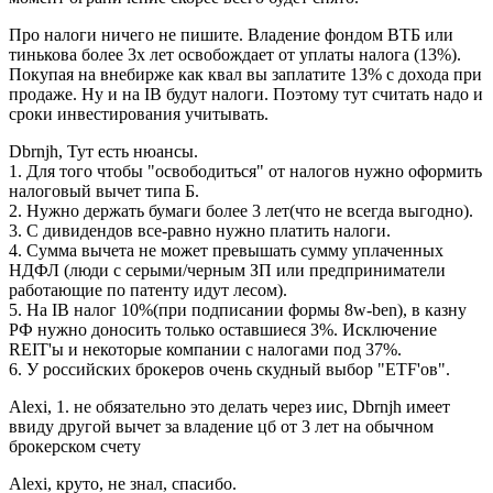
Про налоги ничего не пишите. Владение фондом ВТБ или
тинькова более 3х лет освобождает от уплаты налога (13%).
Покупая на внебирже как квал вы заплатите 13% с дохода при
продаже. Ну и на IB будут налоги. Поэтому тут считать надо и
сроки инвестирования учитывать.
Dbrnjh, Тут есть нюансы.
1. Для того чтобы "освободиться" от налогов нужно оформить
налоговый вычет типа Б.
2. Нужно держать бумаги более 3 лет(что не всегда выгодно).
3. С дивидендов все-равно нужно платить налоги.
4. Сумма вычета не может превышать сумму уплаченных
НДФЛ (люди с серыми/черным ЗП или предприниматели
работающие по патенту идут лесом).
5. На IB налог 10%(при подписании формы 8w-ben), в казну
РФ нужно доносить только оставшиеся 3%. Исключение
REIT'ы и некоторые компании с налогами под 37%.
6. У российских брокеров очень скудный выбор "ETF'ов".
Alexi, 1. не обязательно это делать через иис, Dbrnjh имеет
ввиду другой вычет за владение цб от 3 лет на обычном
брокерском счету
Alexi, круто, не знал, спасибо.