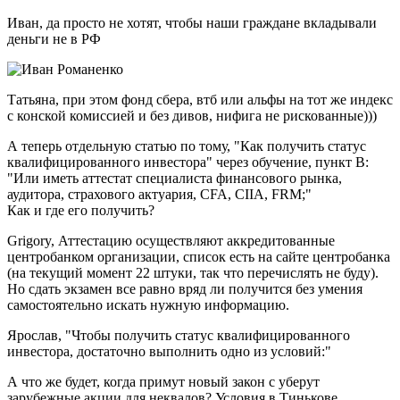
Иван, да просто не хотят, чтобы наши граждане вкладывали
деньги не в РФ
Татьяна, при этом фонд сбера, втб или альфы на тот же индекс
с конской комиссией и без дивов, нифига не рискованные)))
А теперь отдельную статью по тому, "Как получить статус
квалифицированного инвестора" через обучение, пункт В:
"Или иметь аттестат специалиста финансового рынка,
аудитора, страхового актуария, CFA, CIIA, FRM;"
Как и где его получить?
Grigory, Аттестацию осуществляют аккредитованные
центробанком организации, список есть на сайте центробанка
(на текущий момент 22 штуки, так что перечислять не буду).
Но сдать экзамен все равно вряд ли получится без умения
самостоятельно искать нужную информацию.
Ярослав, "Чтобы получить статус квалифицированного
инвестора, достаточно выполнить одно из условий:"
А что же будет, когда примут новый закон с уберут
зарубежные акции для неквалов? Условия в Тинькове