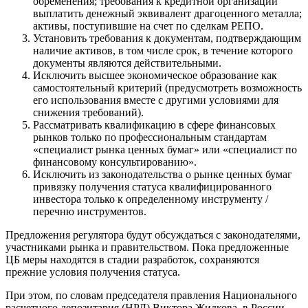
обременения; требования к кредитной организации
выплатить денежный эквивалент драгоценного металла;
активы, поступившие на счет по сделкам РЕПО.
Установить требования к документам, подтверждающим
наличие активов, в том числе срок, в течение которого
документы являются действительными.
Исключить высшее экономическое образование как
самостоятельный критерий (предусмотреть возможность
его использования вместе с другими условиями для
снижения требований).
Рассматривать квалификацию в сфере финансовых
рынков только по профессиональным стандартам
«специалист рынка ценных бумаг» или «специалист по
финансовому консультированию».
Исключить из законодательства о рынке ценных бумаг
привязку получения статуса квалифицированного
инвестора только к определенному инструменту /
перечню инструментов.
Предложения регулятора будут обсуждаться с законодателями,
участниками рынка и правительством. Пока предложенные
ЦБ меры находятся в стадии разработок, сохраняются
прежние условия получения статуса.
При этом, по словам председателя правления Национального
расчетного депозитария (НРД) Виктора Жидкова, в России