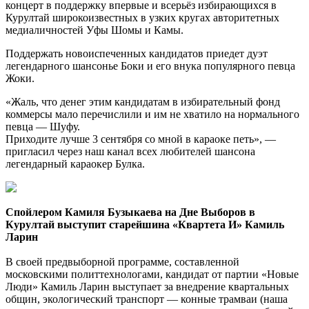
концерт в поддержку впервые и всерьёз избирающихся в
Курултай широкоизвестных в узких кругах авторитетных
медиаличностей Уфы Шомы и Камы.
Поддержать новоиспеченных кандидатов приедет дуэт
легендарного шансонье Боки и его внука популярного певца
Жоки.
«Жаль, что денег этим кандидатам в избирательный фонд
коммерсы мало перечислили и им не хватило на нормального
певца — Шуфу.
Приходите лучше 3 сентября со мной в караоке петь», —
пригласил через наш канал всех любителей шансона
легендарный караокер Булка.
Спойлером Камиля Бузыкаева на Дне Выборов в
Курултай выступит старейшина
«Квартета И» Камиль
Ларин
В своей предвыборной программе, составленной
московскими политтехнологами, кандидат от партии «Новые
Люди» Камиль Ларин выступает за внедрение квартальных
общин, экологический транспорт — конные трамваи (наша