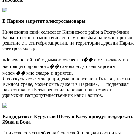
В Париже запретят электросамовары
Нижнекигинский сельсовет Кигинского района Республики
Башкортостан по многочисленным просьбам парижан принял
решение с 1 сентября запретить на территории деревни Париж
электросамовары.
«Деревенский чай с дымком отечества
��
и с чак-чаком из
настоящего дровяного
��
самовара да с башкирским
медом
��
мне сладок и приятен.
Я горжусь что самовар придумали вовсе не в Туле, а у нас на
Южном Урале, может быть даже и в Париже», — поддержал
на фестивале «Есть» решение парижан наш земляк и
уфимский гастропутешественник Раис Габитов.
Кандидатов в Курултай Шому и Каму приедут поддержать
Жока и Бока
Эпического 3 сентября на Советской площади состоится