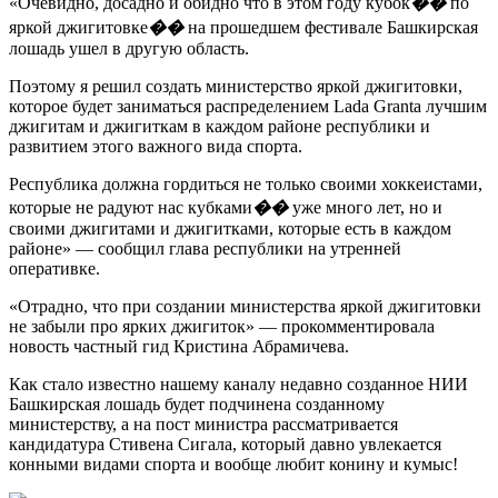
«Очевидно, досадно и обидно что в этом году кубок
��
по
яркой джигитовке
��
на прошедшем фестивале Башкирская
лошадь ушел в другую область.
Поэтому я решил создать министерство яркой джигитовки,
которое будет заниматься распределением Lada Granta лучшим
джигитам и джигиткам в каждом районе республики и
развитием этого важного вида спорта.
Республика должна гордиться не только своими хоккеистами,
которые не радуют нас кубками
��
уже много лет, но и
своими джигитами и джигитками, которые есть в каждом
районе» — сообщил глава республики на утренней
оперативке.
«Отрадно, что при создании министерства яркой джигитовки
не забыли про ярких джигиток» — прокомментировала
новость частный гид Кристина Абрамичева.
Как стало известно нашему каналу недавно созданное НИИ
Башкирская лошадь будет подчинена созданному
министерству, а на пост министра рассматривается
кандидатура Стивена Сигала, который давно увлекается
конными видами спорта и вообще любит конину и кумыс!