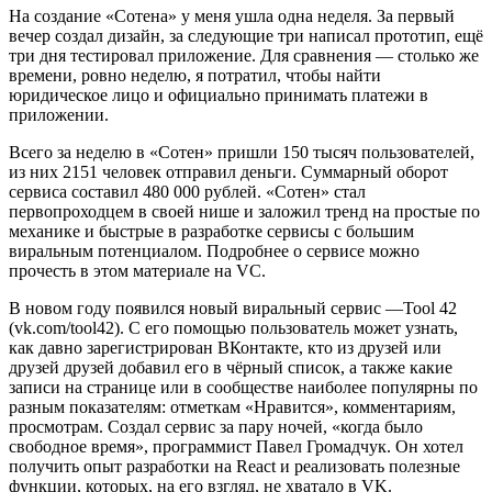
На создание «Сотена» у меня ушла одна неделя. За первый
вечер создал дизайн, за следующие три написал прототип, ещё
три дня тестировал приложение. Для сравнения — столько же
времени, ровно неделю, я потратил, чтобы найти
юридическое лицо и официально принимать платежи в
приложении.
Всего за неделю в «Сотен» пришли 150 тысяч пользователей,
из них 2151 человек отправил деньги. Суммарный оборот
сервиса составил 480 000 рублей. «Сотен» стал
первопроходцем в своей нише и заложил тренд на простые по
механике и быстрые в разработке сервисы с большим
виральным потенциалом. Подробнее о сервисе можно
прочесть в этом материале на VC.
В новом году появился новый виральный сервис —Tool 42
(vk.com/tool42). С его помощью пользователь может узнать,
как давно зарегистрирован ВКонтакте, кто из друзей или
друзей друзей добавил его в чёрный список, а также какие
записи на странице или в сообществе наиболее популярны по
разным показателям: отметкам «Нравится», комментариям,
просмотрам. Создал сервис за пару ночей, «когда было
свободное время», программист Павел Громадчук. Он хотел
получить опыт разработки на React и реализовать полезные
функции, которых, на его взгляд, не хватало в VK.