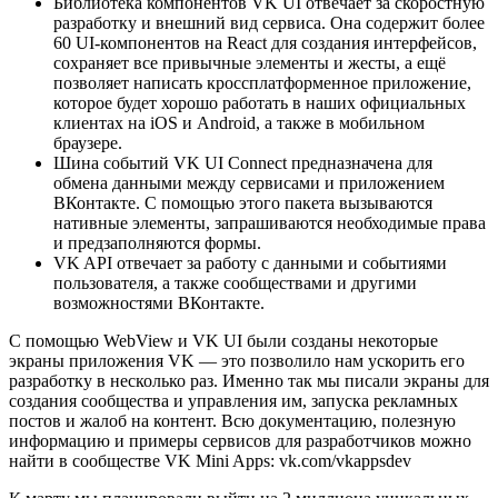
Библиотека компонентов VK UI отвечает за скоростную
разработку и внешний вид сервиса. Она содержит более
60 UI-компонентов на React для создания интерфейсов,
сохраняет все привычные элементы и жесты, а ещё
позволяет написать кроссплатформенное приложение,
которое будет хорошо работать в наших официальных
клиентах на iOS и Android, а также в мобильном
браузере.
Шина событий VK UI Connect предназначена для
обмена данными между сервисами и приложением
ВКонтакте. С помощью этого пакета вызываются
нативные элементы, запрашиваются необходимые права
и предзаполняются формы.
VK API отвечает за работу с данными и событиями
пользователя, а также сообществами и другими
возможностями ВКонтакте.
С помощью WebView и VK UI были созданы некоторые
экраны приложения VK — это позволило нам ускорить его
разработку в несколько раз. Именно так мы писали экраны для
создания сообщества и управления им, запуска рекламных
постов и жалоб на контент. Всю документацию, полезную
информацию и примеры сервисов для разработчиков можно
найти в сообществе VK Mini Apps: vk.com/vkappsdev