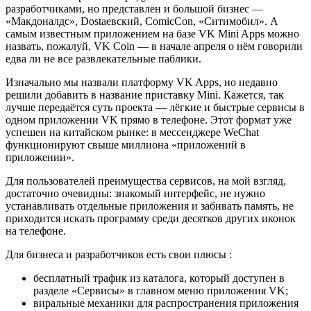
разработчиками, но представлен и большой бизнес —
«Макдоналдс», Dostaевский, ComicCon, «Ситимобил». А
самым известным приложением на базе VK Mini Apps можно
назвать, пожалуй, VK Coin — в начале апреля о нём говорили
едва ли не все развлекательные паблики.
Изначально мы назвали платформу VK Apps, но недавно
решили добавить в название приставку Mini. Кажется, так
лучше передаётся суть проекта — лёгкие и быстрые сервисы в
одном приложении VK прямо в телефоне. Этот формат уже
успешен на китайском рынке: в мессенджере WeChat
функционируют свыше миллиона «приложений в
приложении».
Для пользователей преимущества сервисов, на мой взгляд,
достаточно очевидны: знакомый интерфейс, не нужно
устанавливать отдельные приложения и забивать память, не
приходится искать программу среди десятков других иконок
на телефоне.
Для бизнеса и разработчиков есть свои плюсы :
бесплатный трафик из каталога, который доступен в
разделе «Сервисы» в главном меню приложения VK;
виральные механики для распространения приложения