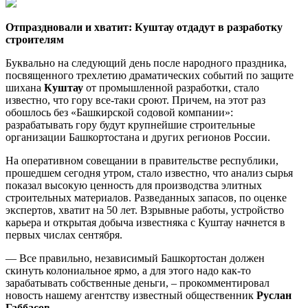
Отпраздновали и хватит: Куштау отдадут в разработку
строителям
Буквально на следующий день после народного праздника,
посвященного трехлетию драматических событий по защите
шихана
Куштау
от промышленной разработки, стало
известно, что гору все-таки сроют. Причем, на этот раз
обошлось без «Башкирской содовой компании»:
разрабатывать гору будут крупнейшие строительные
организации Башкортостана и других регионов России.
На оперативном совещании в правительстве республики,
прошедшем сегодня утром, стало известно, что анализ сырья
показал высокую ценность для производства элитных
строительных материалов. Разведанных запасов, по оценке
экспертов, хватит на 50 лет. Взрывные работы, устройство
карьера и открытая добыча известняка с Куштау начнется в
первых числах сентября.
— Все правильно, независимый Башкортостан должен
скинуть колониальное ярмо, а для этого надо как-то
зарабатывать собственные деньги, – прокомментировал
новость нашему агентству известный общественник
Руслан
Габбасов.