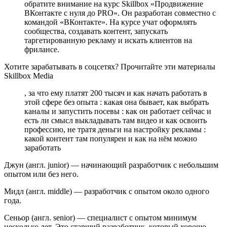
обратите внимание на курс Skillbox «Продвижение
ВКонтакте с нуля до PRO». Он разработан совместно с
командой «ВКонтакте». На курсе учат оформлять
сообщества, создавать контент, запускать
таргетированную рекламу и искать клиентов на
фрилансе.
Хотите зарабатывать в соцсетях? Прочитайте эти материалы
Skillbox Media
, за что ему платят 200 тысяч и как начать работать в
этой сфере без опыта : какая она бывает, как выбрать
каналы и запустить посевы : как он работает сейчас и
есть ли смысл выкладывать там видео и как освоить
профессию, не тратя деньги на настройку рекламы :
какой контент там популярен и как на нём можно
заработать
Джун (англ. junior) — начинающий разработчик с небольшим
опытом или без него.
Мидл (англ. middle) — разработчик с опытом около одного
года.
Сеньор (англ. senior) — специалист с опытом минимум
несколько лет. Это старший разработчик, который хорошо