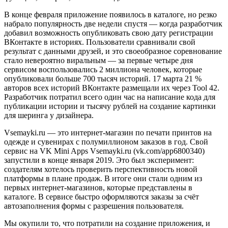
В конце февраля приложение появилось в каталоге, но резко
набрало популярность две недели спустя — когда разработчик
добавил возможность опубликовать свою дату регистрации
ВКонтакте в историях. Пользователи сравнивали свой
результат с данными друзей, и это своеобразное соревнование
стало невероятно виральным — за первые четыре дня
сервисом воспользовались 2 миллиона человек, которые
опубликовали больше 700 тысяч историй. 17 марта 21 %
авторов всех историй ВКонтакте размещали их через Tool 42.
Разработчик потратил всего один час на написание кода для
публикации истории и тысячу рублей на создание картинки
для шеринга у дизайнера.
Vsemayki.ru — это интернет-магазин по печати принтов на
одежде и сувенирах с полумиллионом заказов в год. Свой
сервис на VK Mini Apps Vsemayki.ru (vk.com/app6800340)
запустили в конце января 2019. Это был эксперимент:
создателям хотелось проверить перспективность новой
платформы в плане продаж. В итоге они стали одним из
первых интернет-магазинов, которые представлены в
каталоге. В сервисе быстро оформляются заказы за счёт
автозаполнения формы с разрешения пользователя.
Мы окупили то, что потратили на создание приложения, и