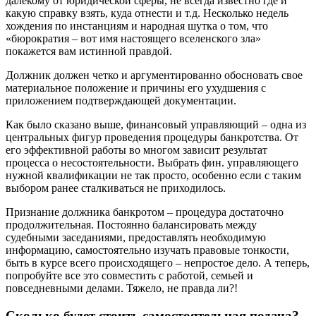
далекому от юридической сферы, не всегда известно где и
какую справку взять, куда отнести и т.д. Несколько недель
хождения по инстанциям и народная шутка о том, что
«бюрократия – вот имя настоящего вселенского зла»
покажется вам истинной правдой.
Должник должен четко и аргументированно обосновать свое
материальное положение и причины его ухудшения с
приложением подтверждающей документации.
Как было сказано выше, финансовый управляющий – одна из
центральных фигур проведения процедуры банкротства. От
его эффективной работы во многом зависит результат
процесса о несостоятельности. Выбрать фин. управляющего
нужной квалификации не так просто, особенно если с таким
выбором ранее сталкиваться не приходилось.
Признание должника банкротом – процедура достаточно
продолжительная. Постоянно балансировать между
судебными заседаниями, предоставлять необходимую
информацию, самостоятельно изучать правовые тонкости,
быть в курсе всего происходящего – непростое дело. А теперь,
попробуйте все это совместить с работой, семьей и
повседневными делами. Тяжело, не правда ли?!
Сколько будет стоить самостоятельная подача?