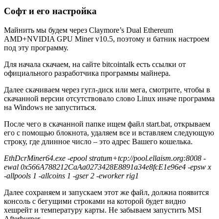
Софт и его настройка
Майнить мы будем через Claymore’s Dual Ethereum
AMD+NVIDIA GPU Miner v10.5, поэтому и батник настроем
под эту программу.
Для начала скачаем, на сайте bitcointalk есть ссылки от
официального разработчика программы майнера.
Далее скачиваем через гугл-диск или мега, смотрите, чтобы в
скачанной версии отсутствовало слово Linux иначе программа
на Windows не запуститься.
После чего в скачанной папке ищем файл start.bat, открываем
его с помощью блокнота, удаляем все и вставляем следующую
строку, где длинное число – это адрес Вашего кошелька.
EthDcrMiner64.exe -epool stratum+tcp://pool.ellaism.org:8008 -
ewal 0x566A788212CaAa0273428E8891a34e8fcE1e96e4 -epsw x
-allpools 1 -allcoins 1 -gser 2 -eworker rig1
Далее сохраняем и запускаем этот же файл, должна появится
консоль с бегущими строками на которой будет видно
хешрейт и температуру карты. Не забываем запустить MSI
Afterburner.