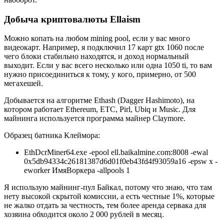
Добыча криптовалюты Ellaism
Можно копать на любом mining pool, если у вас много
видеокарт. Например, я подключил 17 карт gtx 1060 после
чего блоки стабильно находятся, и доход нормальный
выходит. Если у вас всего несколько или одна 1050 ti, то вам
нужно присоединиться к тому, у кого, примерно, от 500
мегахешей.
Добывается на алгоритме Ethash (Dagger Hashimoto), на
котором работает Ethereum, ETC, Pirl, Ubiq и Music. Для
майнинга используется программа майнер Claymore.
Образец батника Клеймора:
EthDcrMiner64.exe -epool ell.baikalmine.com:8008 -ewal
0x5db94334c26181387d6d01f0eb43fd4f93059a16 -epsw x -
eworker ИмяВоркера -allpools 1
Я использую майнинг-пул Байкал, потому что знаю, что там
нету высокой скрытой комиссии, а есть честные 1%, которые
не жалко отдать за честность, тем более аренда сервака для
хозяина обходится около 2 000 рублей в месяц.