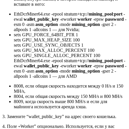
вставьте в него:
EthDcrMiner64.exe -epool stratum+tcp://
mining_pool
:
port
-
ewal
wallet_public_key
-eworker
worker
-epsw
password
-
esm 0 -asm
asm_option
-mode
mining_option
-gser 2 -
allpools 1 -allcoins 1 — для Nvidia;
setx GPU_FORCE_64BIT_PTR 1
setx GPU_MAX_HEAP_SIZE 100
setx GPU_USE_SYNC_OBJECTS 1
setx GPU_MAX_ALLOC_PERCENT 100
setx GPU_SINGLE_ALLOC_PERCENT 100
EthDcrMiner64.exe -epool stratum+tcp://
mining_pool:port
-
ewal
wallet_public_key
-eworker
worker
-epsw
password
-
esm 0 -asm
asm_option
-mode
mining_option
-gser 2 -
allpools 1 -allcoins 1 — для AMD
8008, если общая скорость находится между 0 H/s и 150
MH/s,
8004, если общая скорость между 150 MH/s и 800 MH/s
8009, когда скорость выше 800 MH/s и если для
майнинга используется аренда хэша.
3. Замените “wallet_public_key” на адрес своего кошелька.
4. Поле «Worker” опционально. Используется, если у вас