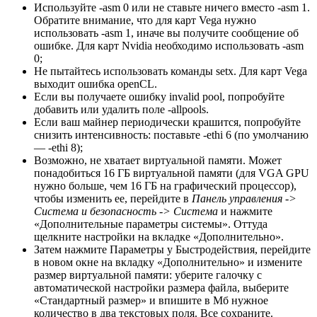
Используйте -asm 0 или не ставьте ничего вместо -asm 1.
Обратите внимание, что для карт Vega нужно
использовать -asm 1, иначе вы получите сообщение об
ошибке. Для карт Nvidia необходимо использовать -asm
0;
Не пытайтесь использовать команды setx. Для карт Vega
выходит ошибка openCL.
Если вы получаете ошибку invalid pool, попробуйте
добавить или удалить поле -allpools.
Если ваш майнер периодически крашится, попробуйте
снизить интенсивность: поставьте -ethi 6 (по умолчанию
— -ethi 8);
Возможно, не хватает виртуальной памяти. Может
понадобиться 16 ГБ виртуальной памяти (для VGA GPU
нужно больше, чем 16 ГБ на графический процессор),
чтобы изменить ее, перейдите в
Панель управления ->
Система и безопасность -> Система
и нажмите
«Дополнительные параметры системы». Оттуда
щелкните настройки на вкладке «Дополнительно».
Затем нажмите Параметры у Быстродействия, перейдите
в новом окне на вкладку «Дополнительно» и измените
размер виртуальной памяти: уберите галочку с
автоматической настройки размера файла, выберите
«Стандартный размер» и впишите в Мб нужное
количество в два текстовых поля. Все сохраните.