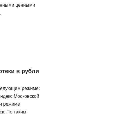
ранными ценными
.
отеки в рубли
следующем режиме:
индекс Московской
 и режиме
ск. По таким