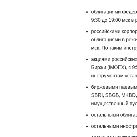
облигациями федера
9:30 до 19:00 мск 
российскими корпо
облигациями в режим
мск. По таким инст
акциями российски
Биржи (IMOEX), с 9:
инструментам устан
биржевыми паевым
SBRI, SBGB, MKBD,
имущественный пул
остальными облигац
остальными иностра