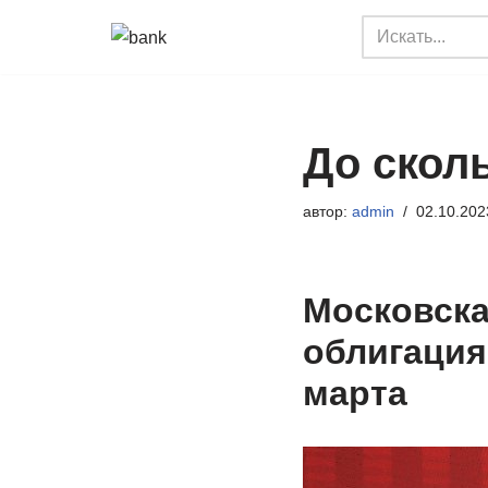
Перейти
к
содержимому
До скол
автор:
admin
02.10.202
Московска
облигация
марта