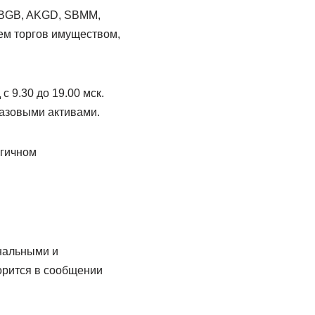
MBGB, AKGD, SBMM,
ем торгов имуществом,
 9.30 до 19.00 мск.
азовыми активами.
огичном
ональными и
орится в сообщении