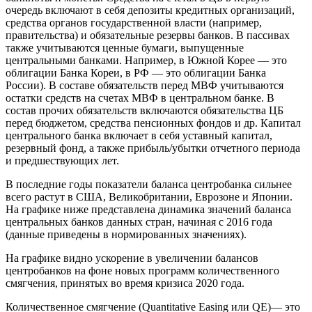
очередь включают в себя депозиты кредитных организаций,
средства органов государственной власти (например,
правительства) и обязательные резервы банков. В пассивах
также учитываются ценные бумаги, выпущенные
центральными банками. Например, в Южной Корее — это
облигации Банка Кореи, в РФ — это облигации Банка
России). В составе обязательств перед МВФ учитываются
остатки средств на счетах МВФ в центральном банке. В
состав прочих обязательств включаются обязательства ЦБ
перед бюджетом, средства пенсионных фондов и др. Капитал
центрального банка включает в себя уставный капитал,
резервный фонд, а также прибыль/убытки отчетного периода
и предшествующих лет.
В последние годы показатели баланса центробанка сильнее
всего растут в США, Великобритании, Еврозоне и Японии.
На графике ниже представлена динамика значений баланса
центральных банков данных стран, начиная с 2016 года
(данные приведены в нормированных значениях).
На графике видно ускорение в увеличении балансов
центробанков на фоне новых программ количественного
смягчения, принятых во время кризиса 2020 года.
Количественное смягчение (Quantitative Easing или QE)— это