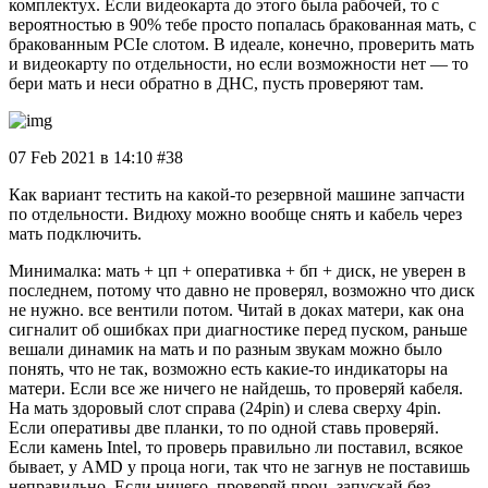
комплектух. Если видеокарта до этого была рабочей, то с
вероятностью в 90% тебе просто попалась бракованная мать, с
бракованным PCIe слотом. В идеале, конечно, проверить мать
и видеокарту по отдельности, но если возможности нет — то
бери мать и неси обратно в ДНС, пусть проверяют там.
07 Feb 2021 в 14:10 #38
Как вариант тестить на какой-то резервной машине запчасти
по отдельности. Видюху можно вообще снять и кабель через
мать подключить.
Минималка: мать + цп + оперативка + бп + диск, не уверен в
последнем, потому что давно не проверял, возможно что диск
не нужно. все вентили потом. Читай в доках матери, как она
сигналит об ошибках при диагностике перед пуском, раньше
вешали динамик на мать и по разным звукам можно было
понять, что не так, возможно есть какие-то индикаторы на
матери. Если все же ничего не найдешь, то проверяй кабеля.
На мать здоровый слот справа (24pin) и слева сверху 4pin.
Если оперативы две планки, то по одной ставь проверяй.
Если камень Intel, то проверь правильно ли поставил, всякое
бывает, у AMD у проца ноги, так что не загнув не поставишь
неправильно. Если ничего, проверяй проц, запускай без