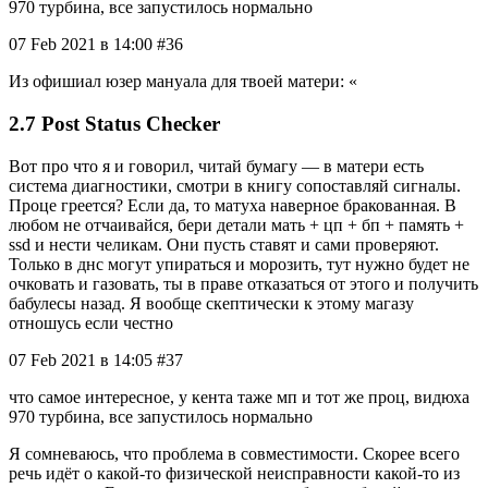
970 турбина, все запустилось нормально
07 Feb 2021 в 14:00 #36
Из офишиал юзер мануала для твоей матери: «
2.7 Post Status Checker
Вот про что я и говорил, читай бумагу — в матери есть
система диагностики, смотри в книгу сопоставляй сигналы.
Проце греется? Если да, то матуха наверное бракованная. В
любом не отчаивайся, бери детали мать + цп + бп + память +
ssd и нести челикам. Они пусть ставят и сами проверяют.
Только в днс могут упираться и морозить, тут нужно будет не
очковать и газовать, ты в праве отказаться от этого и получить
бабулесы назад. Я вообще скептически к этому магазу
отношусь если честно
07 Feb 2021 в 14:05 #37
что самое интересное, у кента таже мп и тот же проц, видюха
970 турбина, все запустилось нормально
Я сомневаюсь, что проблема в совместимости. Скорее всего
речь идёт о какой-то физической неисправности какой-то из