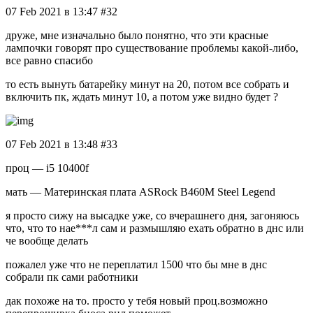
07 Feb 2021 в 13:47 #32
друже, мне изначально было понятно, что эти красные
лампочки говорят про существование проблемы какой-либо,
все равно спасибо
то есть вынуть батарейку минут на 20, потом все собрать и
включить пк, ждать минут 10, а потом уже видно будет ?
07 Feb 2021 в 13:48 #33
проц — i5 10400f
мать — Материнская плата ASRock B460M Steel Legend
я просто сижу на высадке уже, со вчерашнего дня, загоняюсь
что, что то нае***л сам и размышляю ехать обратно в днс или
че вообще делать
пожалел уже что не переплатил 1500 что бы мне в днс
собрали пк сами работники
дак похоже на то. просто у тебя новый проц.возможно