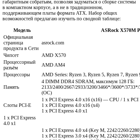
габаритным собратьям, позволяя задуматься о сборке системы
в компактном корпусе, а в не в традиционном,
поддерживающем платы формата ATX. Набор общих
возможностей предлагаю изучить по сводной таблице:
Модель
ASRock X570M P
Официальная
страница
asrock.com
продукта в Сети
Чипсет
AMD X570
Процессорный
AMD AM4
разъём
Процессоры
AMD Series: Ryzen 3, Ryzen 5, Ryzen 7, Ryzen 
4 DIMM DDR4 SDRAM, максимум 128 ГБ:
Память
2133/2400/2667/2933/3200/3466*/3600*/3733*
(OC)
1 x PCI Express 4.0 x16 (x16) — CPU / 1 x PCI
Слоты PCI-E
1 x PCI Express 4.0 x16 (x4)
1 x PCI Express 4.0 x1
1 x PCI Express
4.0 x1
1 x PCI Express 4.0 x4 (Key M, 2242/2260/22
1 x PCI Express 3.0 x4 (Key M, 2242/2260/22