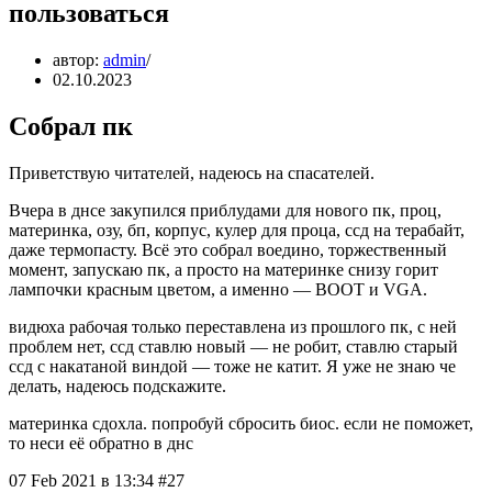
пользоваться
автор:
admin
02.10.2023
Собрал пк
Приветствую читателей, надеюсь на спасателей.
Вчера в днсе закупился приблудами для нового пк, проц,
материнка, озу, бп, корпус, кулер для проца, ссд на терабайт,
даже термопасту. Всё это собрал воедино, торжественный
момент, запускаю пк, а просто на материнке снизу горит
лампочки красным цветом, а именно — BOOT и VGA.
видюха рабочая только переставлена из прошлого пк, с ней
проблем нет, ссд ставлю новый — не робит, ставлю старый
ссд с накатаной виндой — тоже не катит. Я уже не знаю че
делать, надеюсь подскажите.
материнка сдохла. попробуй сбросить биос. если не поможет,
то неси её обратно в днс
07 Feb 2021 в 13:34 #27