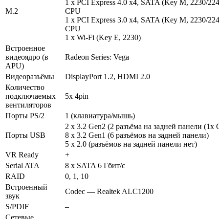
1 x PCI Express 4.0 x4, SATA (Key M, 2230/22
M.2
CPU
1 x PCI Express 3.0 x4, SATA (Key M, 2230/2
CPU
1 x Wi-Fi (Key E, 2230)
Встроенное
видеоядро (в
Radeon Series: Vega
APU)
Видеоразъёмы
DisplayPort 1.2, HDMI 2.0
Количество
подключаемых
5x 4pin
вентиляторов
Порты PS/2
1 (клавиатура/мышь)
2 х 3.2 Gen2 (2 разъёма на задней панели (1x 
Порты USB
8 х 3.2 Gen1 (6 разъёмов на задней панели)
5 x 2.0 (разъёмов на задней панели нет)
VR Ready
+
Serial ATA
8 x SATA 6 Гбит/с
RAID
0, 1, 10
Встроенный
Codec — Realtek ALC1200
звук
S/PDIF
–
Сетевые