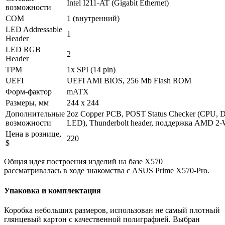
Intel I211-AT (Gigabit Ethernet)
возможности
COM
1 (внутренний)
LED Addressable
1
Header
LED RGB
2
Header
TPM
1x SPI (14 pin)
UEFI
UEFI AMI BIOS, 256 Mb Flash ROM
Форм-фактор
mATX
Размеры, мм
244 x 244
Дополнительные
2oz Copper PCB, POST Status Checker (CPU,
возможности
LED), Thunderbolt header, поддержка AMD 2-
Цена в рознице,
220
$
Общая идея построения изделий на базе X570
рассматривалась в ходе знакомства с ASUS Prime X570-Pro.
Упаковка и комплектация
Коробка небольших размеров, использован не самый плотный
глянцевый картон с качественной полиграфией. Выбран