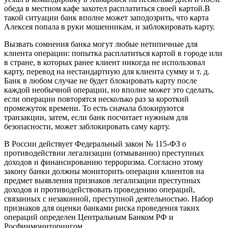
обеда в местном кафе захотел расплатиться своей картой.В
такой ситуации банк вполне может заподозрить, что карта
Алексея попала в руки мошенникам, и заблокировать карту.
Вызвать сомнения банка могут любые нетипичные для
клиента операции: попытка расплатиться картой в городе или
в стране, в которых ранее клиент никогда не использовал
карту, перевод на нестандартную для клиента сумму и т. д.
Банк в любом случае не будет блокировать карту после
каждой необычной операции, но вполне может это сделать,
если операции повторятся несколько раз за короткий
промежуток времени. То есть сначала блокируются
транзакции, затем, если банк посчитает нужным для
безопасности, может заблокировать саму карту.
В России действует Федеральный закон № 115-ФЗ о
противодействии легализации (отмыванию) преступных
доходов и финансированию терроризма. Согласно этому
закону банки должны мониторить операции клиентов на
предмет выявления признаков легализации преступных
доходов и противодействовать проведению операций,
связанных с незаконной, преступной деятельностью. Набор
признаков для оценки банками риска проведения таких
операций определен Центральным Банком РФ и
Росфинмониторингом.