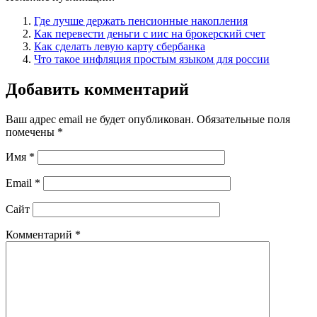
Где лучше держать пенсионные накопления
Как перевести деньги с иис на брокерский счет
Как сделать левую карту сбербанка
Что такое инфляция простым языком для россии
Добавить комментарий
Ваш адрес email не будет опубликован.
Обязательные поля
помечены
*
Имя
*
Email
*
Сайт
Комментарий
*