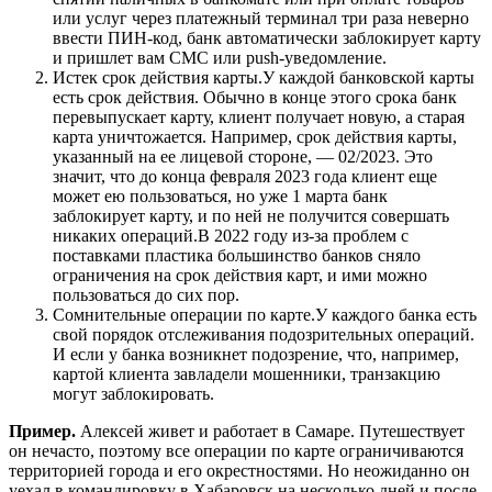
или услуг через платежный терминал три раза неверно
ввести ПИН-код, банк автоматически заблокирует карту
и пришлет вам СМС или push-уведомление.
Истек срок действия карты.У каждой банковской карты
есть срок действия. Обычно в конце этого срока банк
перевыпускает карту, клиент получает новую, а старая
карта уничтожается. Например, срок действия карты,
указанный на ее лицевой стороне, ― 02/2023. Это
значит, что до конца февраля 2023 года клиент еще
может ею пользоваться, но уже 1 марта банк
заблокирует карту, и по ней не получится совершать
никаких операций.В 2022 году из-за проблем с
поставками пластика большинство банков сняло
ограничения на срок действия карт, и ими можно
пользоваться до сих пор.
Сомнительные операции по карте.У каждого банка есть
свой порядок отслеживания подозрительных операций.
И если у банка возникнет подозрение, что, например,
картой клиента завладели мошенники, транзакцию
могут заблокировать.
Пример.
Алексей живет и работает в Самаре. Путешествует
он нечасто, поэтому все операции по карте ограничиваются
территорией города и его окрестностями. Но неожиданно он
уехал в командировку в Хабаровск на несколько дней и после