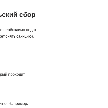
ьский сбор
го необходимо подать
ет снять санкцию).
орый проходит
чно. Например,