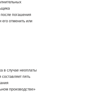
полнительных
льщика
е после погашения
и его отменить или
ка в случае неоплаты
я составляет пять
кания
льном производстве»