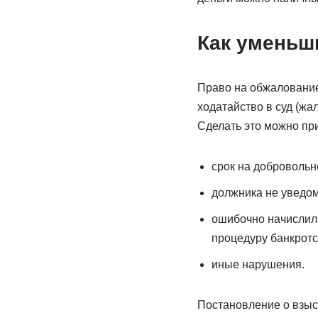
Как уменьш
Право на обжалование 
ходатайство в суд (жа
Сделать это можно пр
срок на добровольн
должника не уведом
ошибочно начислили
процедуру банкротст
иные нарушения.
Постановление о взыс