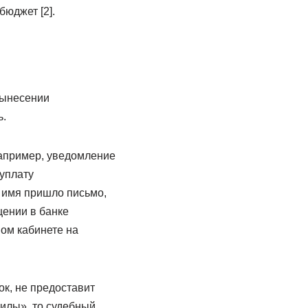
юджет [2].
вынесении
ь.
например, уведомление
еуплату
о имя пришло письмо,
щении в банке
ом кабинете на
ок, не предоставит
илы», то судебный