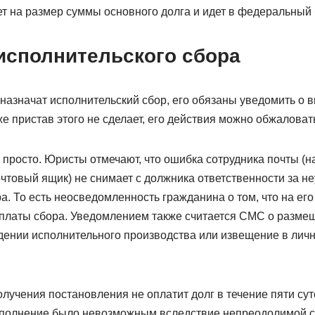
т на размер суммы основного долга и идет в федеральный б
исполнительского сбора
назначат исполнительский сбор, его обязаны уведомить о 
е пристав этого не сделает, его действия можно обжаловат
к просто. Юристы отмечают, что ошибка сотрудника почты (
очтовый ящик) не снимает с должника ответственности за н
а. То есть неосведомленность гражданина о том, что на ег
 уплаты сбора. Уведомлением также считается СМС о разме
ении исполнительного производства или извещение в личн
лучения постановления не оплатит долг в течение пяти сут
исполнение было невозможным вследствие непреодолимой с