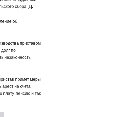
ского сбора [1].
вление об
изводства приставом
 долг по
ть незаконность
пристав примет меры
арест на счета,
плату, пенсию и так