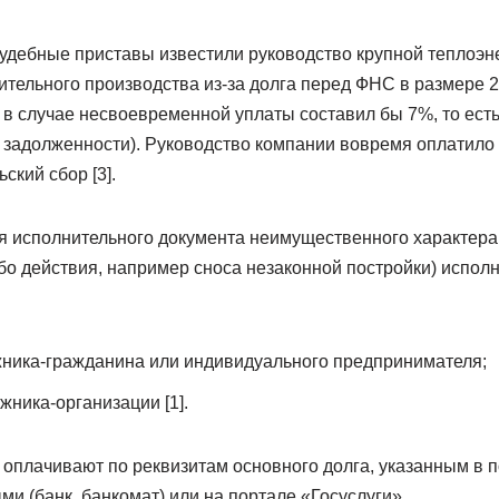
Судебные приставы известили руководство крупной теплоэн
тельного производства из-за долга перед ФНС в размере 2
в случае несвоевременной уплаты составил бы 7%, то есть 
 задолженности). Руководство компании вовремя оплатило д
ский сбор [3].
 исполнительного документа неимущественного характера (
бо действия, например сноса незаконной постройки) исполн
лжника-гражданина или индивидуального предпринимателя;
лжника-организации [1].
 оплачивают по реквизитам основного долга, указанным в 
и (банк, банкомат) или на портале «Госуслуги».