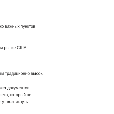
ко важных пунктов,
вом рынке США
ам традиционно высок.
кет документов,
века, который не
гут возникнуть