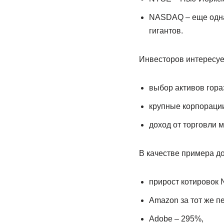
NASDAQ – еще одна 
гигантов.
Инвесторов интересуе
выбор активов гора
крупные корпорации
доход от торговли 
В качестве примера д
прирост котировок N
Amazon за тот же п
Adobe – 295%,