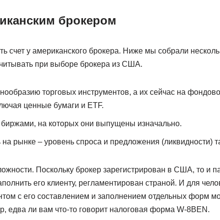
риканским брокером
ь счет у американского брокера. Ниже мы собрали несколь
читывать при выборе брокера из США.
знообразию торговых инструментов, а их сейчас на фондо
ключая ценные бумаги и ETF.
 биржами, на которых они выпущены изначально.
 на рынке – уровень спроса и предложения (ликвидности) т
ожности. Поскольку брокер зарегистрирован в США, то и па
аполнить его клиенту, регламентирован страной. И для чело
нтом с его составлением и заполнением отдельных форм мо
р, едва ли вам что-то говорит налоговая форма W-8BEN.