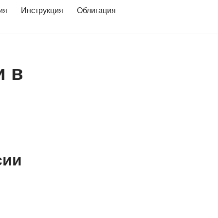
ия
Инструкция
Облигация
и в
сии