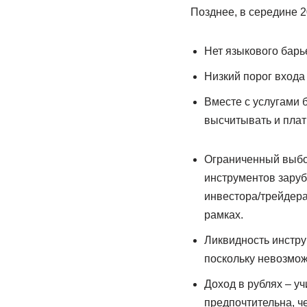
Позднее, в середине 
Нет языкового барь
Низкий порог входа 
Вместе с услугами б
высчитывать и плат
Ограниченный выбо
инструментов заруб
инвестора/трейдера
рамках.
Ликвидность инстру
поскольку невозмож
Доход в рублях – у
предпочтительна, ч