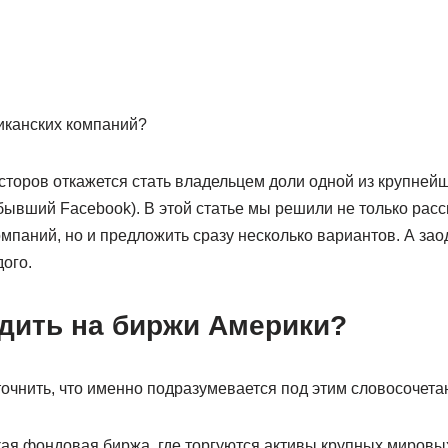
риканских компаний?
есторов откажется стать владельцем доли одной из крупне
 (бывший Facebook). В этой статье мы решили не только расск
мпаний, но и предложить сразу несколько вариантов. А за
ого.
дить на биржи Америки?
точнить, что именно подразумевается под этим словосочета
я фондовая биржа, где торгуются активы крупных мировы