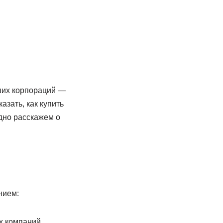
йших корпораций —
азать, как купить
одно расскажем о
нием:
х компаний.