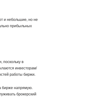
т и небольшие, но не
ально прибыльных
, поскольку в
ылаются инвесторам/
остей работы биржи.
на бирже напрямую.
служивать брокерский