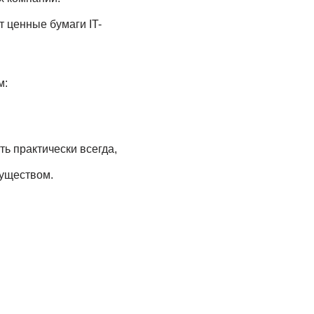
 ценные бумаги IT-
м:
ь практически всегда,
муществом.