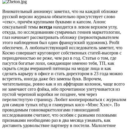
Внимательный анонимус заметил, что на каждой обложке
русской версии журнала обязательно присутствует слово
«секс», причём крупными буквами и капсом. Анонс
сексуальной темы
всегда
находится в левом верхнем углу,
откуда, по исследованиям сумрачных гениев маркетологии,
глаз начинает рассматривать обложку (первооткрывателем
этого наблюдения был один французский художник). Profit
обеспечен. А любопытствующий исследователь заметит, что
Космо совершает круговорот собственных статей-высеров с
периодичностью не реже, чем раз в год. Статьи о том, где
пасутся богатые лохи, ожидающие именно тебя, ТП, как
скрыть следы вчерашней пятницы на морде лица и как
сделать карьеру в офисе и стать дирехтором в 23 года можно
встретить, иногда даже без замены букв. Впрочем,
читательницы, ровно как и их аффтарши колонок, чаще всего
не замечают сего фэйка, ибо прочитанное улетучивается из
пустой черепной коробки не позднее, чем через
перелистнутую страницу. Любит кооперироваться с журналом
для самцов тупых пёзд и гламурных кисо «Мэнс Хэлс». По
проводимым говномаркетологами говноизданий
исследованиям считают, что особям с разными половыми
признаками необходимо раз в два месяца узнавать, как
доставить удовольствие партнеру в постели. Малолетние