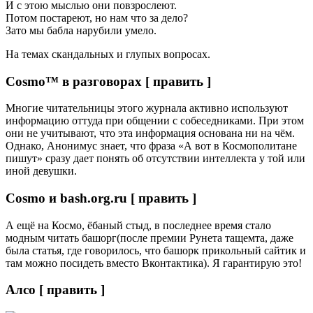
И с этою мыслью они повзрослеют.
Потом постареют, но нам что за дело?
Зато мы бабла нарубили умело.
На темах скандальных и глупых вопросах.
Cosmo™ в разговорах [ править ]
Многие читательницы этого журнала активно используют
информацию оттуда при общении с собеседниками. При этом
они не учитывают, что эта информация основана ни на чём.
Однако, Анонимус знает, что фраза «А вот в Космополитане
пишут» сразу дает понять об отсутствии интеллекта у той или
иной девушки.
Cosmo и bash.org.ru [ править ]
А ещё на Космо, ёбаный стыд, в последнее время стало
модным читать башорг(после премии Рунета тащемта, даже
была статья, где говорилось, что башорк прикольный сайтик и
там можно посидеть вместо Вконтактика). Я гарантирую это!
Алсо [ править ]