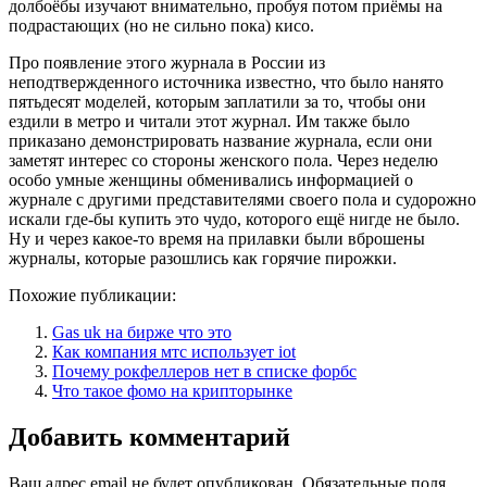
долбоёбы изучают внимательно, пробуя потом приёмы на
подрастающих (но не сильно пока) кисо.
Про появление этого журнала в России из
неподтвержденного источника известно, что было нанято
пятьдесят моделей, которым заплатили за то, чтобы они
ездили в метро и читали этот журнал. Им также было
приказано демонстрировать название журнала, если они
заметят интерес со стороны женского пола. Через неделю
особо умные женщины обменивались информацией о
журнале с другими представителями своего пола и судорожно
искали где-бы купить это чудо, которого ещё нигде не было.
Ну и через какое-то время на прилавки были вброшены
журналы, которые разошлись как горячие пирожки.
Похожие публикации:
Gas uk на бирже что это
Как компания мтс использует iot
Почему рокфеллеров нет в списке форбс
Что такое фомо на крипторынке
Добавить комментарий
Ваш адрес email не будет опубликован.
Обязательные поля