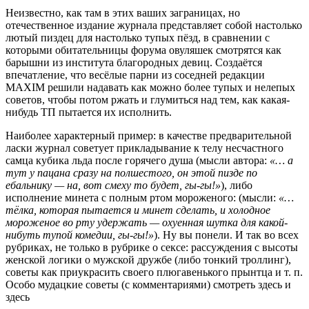
Неизвестно, как там в этих ваших заграницах, но
отечественное издание журнала представляет собой настолько
лютый пиздец для настолько тупых пёзд, в сравнении с
которыми обитательницы форума овуляшек смотрятся как
барышни из института благородных девиц. Создаётся
впечатление, что весёлые парни из соседней редакции
MAXIM решили надавать как можно более тупых и нелепых
советов, чтобы потом ржать и глумиться над тем, как какая-
нибудь ТП пытается их исполнить.
Наиболее характерный пример: в качестве предварительной
ласки журнал советует прикладывание к телу несчастного
самца кубика льда после горячего душа (мысли автора:
«… а
тут у пацана сразу на полшестого, он этой пизде по
ебальнику — на, вот смеху то будет, гы-гы!»
), либо
исполнение минета с полным ртом мороженого: (мысли:
«…
тёлка, которая пытается и минет сделать, и холодное
мороженое во рту удержать — охуенная шутка для какой-
нибуть тупой комедии, гы-гы!»
). Ну вы понели. И так во всех
рубриках, не только в рубрике о сексе: рассуждения с высоты
женской логики о мужской дружбе (либо тонкий троллинг),
советы как приукрасить своего плюгавенького прынтца и т. п.
Особо мудацкие советы (с комментариями) смотреть здесь и
здесь