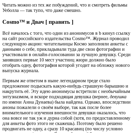
Читать можно из тех же побуждений, что и смотреть фильмы
Уеболла — так тупо, что даже смешно.
Cosmo™ и Двач [ править ]
Всё началось с того, что один из анонимусов в b кинул ссылку
на сайт российского издательства Cosmo™. Журнал проводил
следующую акцию: читательницы Космо заполняли анкеты с
данными о себе, прикладывали туда две свои фотографии и
участвовали в онлайн-голосовании за лучшую девушку. Среди
занявших первые 10 мест участниц жюри должно было
отобрать одну, фотография которой угодит на обложку нового
выпуска журнала.
Первым же ответом в ныне легендарном треде стало
предложение подыскать какую-нибудь страшную барышню и
накрутить её. Эту идею анонимусы встретили с необычайным
энтузиазмом, и вскоре подходящая девушка (вернее,
девушка
по имени Анна Дунаева) была найдена. Однако, впоследствии
аноны пожалели о своём выборе, так как после более
внимательного изучения внешности девушки оказалось, что
она вовсе не так уж и дурна собой (хотя, по предоставленному
для анкеты фото этого не скажешь). Поэтому было решено
продвигать не одну, а сразу 10 красавиц (по числу условно