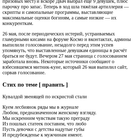
призовых мест) и вскоре Двач выбрал ещё 9 девушек, плюс
парочку про запас. Теперь в ход шла тяжёлая артиллерия —
скрипты и самопальные программы, выставляющие
максимальные оценки богиням, а самые низкие — их
конкуренткам.
26 мая, после периодических истерий, устраиваемых
гламурными кисами на форуме Космо и вконтактах, админы
выпилили голосование, незадолго перед этим успев
упомянуть, что выставленные девушкам единицы в расчёт
браться не будут. Вечером 27 мая страница с голосованием
заработала вновь. Некоторые источники сообщают о
взбесившемся митник-куне, который 26 мая выпилил сайт,
сорвав голосование.
Стих по теме [ править ]
Кувалдой звенящей по искристой стали
Куем лесбиянок ряды мы в журнале
Любом, предназначенном женскому взгляду.
Мы искренним чувствам такую преграду
Из пошлых статеек поставим, что любо
Пусть девочки с детства надутые губы
И предубежденье к мужчинам имеют.