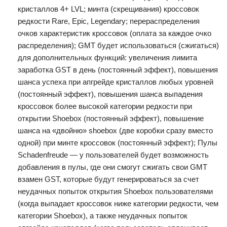
кристаллов 4+ LVL; минта (скрещивания) кроссовок
редкости Rare, Epic, Legendary; перераспределения
очков характеристик кроссовок (оплата за каждое очко
распределения); GMT будет использоваться (сжигаться)
для дополнительных функций: увеличения лимита
заработка GST в день (постоянный эффект), повышения
шанса успеха при апгрейде кристаллов любых уровней
(постоянный эффект), повышения шанса выпадения
кроссовок более высокой категории редкости при
открытии Shoebox (постоянный эффект), повышение
шанса на «двойню» shoebox (две коробки сразу вместо
одной) при минте кроссовок (постоянный эффект); Пулы
Schadenfreude — у пользователей будет возможность
добавления в пулы, где они смогут сжигать свои GMT
взамен GST, которые будут генерироваться за счет
неудачных попыток открытия Shoebox пользователями
(когда выпадает кроссовок ниже категории редкости, чем
категории Shoebox), а также неудачных попыток