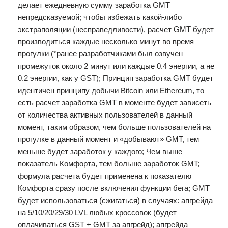
делает ежедневную сумму заработка GMT
непредсказуемой; чтобы избежать какой-либо
экстраполяции (несправедливости), расчет GMT будет
производиться каждые несколько минут во время
прогулки (*ранее разработчиками был озвучен
промежуток около 2 минут или каждые 0.4 энергии, а не
0.2 энергии, как у GST); Принцип заработка GMT будет
идентичен принципу добычи Bitcoin или Ethereum, то
есть расчет заработка GMT в моменте будет зависеть
от количества активных пользователей в данный
момент, таким образом, чем больше пользователей на
прогулке в данный момент и «добывают» GMT, тем
меньше будет заработок у каждого; Чем выше
показатель Комфорта, тем больше заработок GMT;
формула расчета будет применена к показателю
Комфорта сразу после включения функции бега; GMT
будет использоваться (сжигаться) в случаях: апгрейда
на 5/10/20/29/30 LVL любых кроссовок (будет
оплачиваться GST + GMT за апгрейд); апгрейда