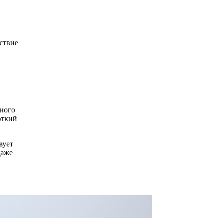
тствие
ьного
откий
вует
даже