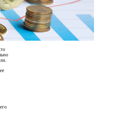
кто
льно
ли.
ее
его