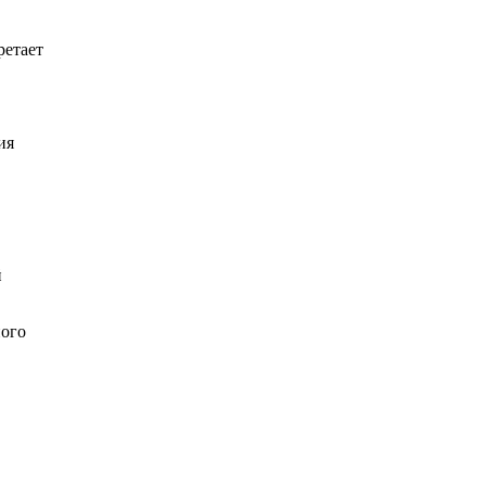
ретает
ия
й
ного