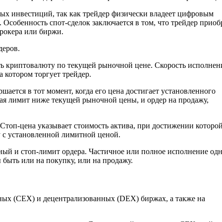
ных инвестиций, так как трейдер физически владеет цифровым
 Особенность спот-сделок заключается в том, что трейдер приоб
брокера или биржи.
деров.
ь криптовалюту по текущей рыночной цене. Скорость исполнен
 котором торгует трейдер.
ается в тот момент, когда его цена достигает установленного
вая лимит ниже текущей рыночной цены, и ордер на продажу,
Стоп-цена указывает стоимость актива, при достижении которо
у с установленной лимитной ценой.
тный и стоп-лимит ордера. Частичное или полное исполнение од
 быть или на покупку, или на продажу.
ных (CEX) и децентрализованных (DEX) биржах, а также на