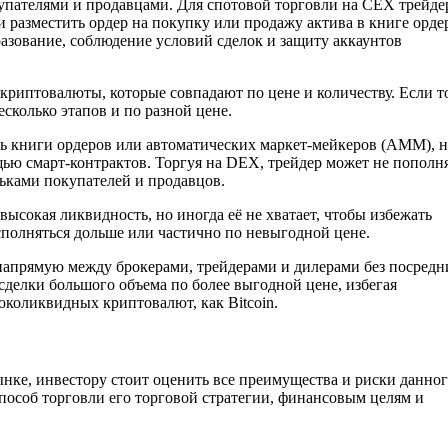
упателями и продавцами. Для спотовой торговли на CEX трейде
разместить ордер на покупку или продажу актива в книге орде
зование, соблюдение условий сделок и защиту аккаунтов
криптовалюты, которые совпадают по цене и количеству. Если 
есколько этапов и по разной цене.
ль книги ордеров или автоматических маркет-мейкеров (АММ), 
щью смарт-контрактов. Торгуя на DEX, трейдер может не пополн
ьками покупателей и продавцов.
сокая ликвидность, но иногда её не хватает, чтобы избежать
полняться дольше или частично по невыгодной цене.
напрямую между брокерами, трейдерами и дилерами без посредн
 сделки большого объема по более выгодной цене, избегая
околиквидных криптовалют, как Bitcoin.
ынке, инвестору стоит оценить все преимущества и риски данно
способ торговли его торговой стратегии, финансовым целям и