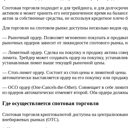
Спотовая торговля подходит и для трейдинга, и для долгосроч
активом и может хранить его неограниченное время на балансе.
актив за собственные средства, не используя кредитное плечо 
Для торговли на спотовом рынке доступны несколько видов ор
— Рыночный ордер. Позволяет мгновенно покупать и продават
рыночных ордеров зависит от ликвидности спотового рынка, на
— Лимитный ордер. Сделка на покупку и продажу актива соверш
лимита. Трейдер может создавать ордер на покупку, устанавли
устанавливая лимит выше текущей рыночной цены.
— Стоп-лимит ордер. Состоит из стоп-цены и лимитной цены. 
автоматически выставляется ордер на его покупку или продаж
— OCO ордер (One-Cancels-the-Other). Совмещает в себе лими
из ордеров автоматически отменяет второй. Оба ордера должны
Где осуществляется спотовая торговля
Спотовая торговля криптовалютой доступна на централизован
внебиржевых рынках (OTC).