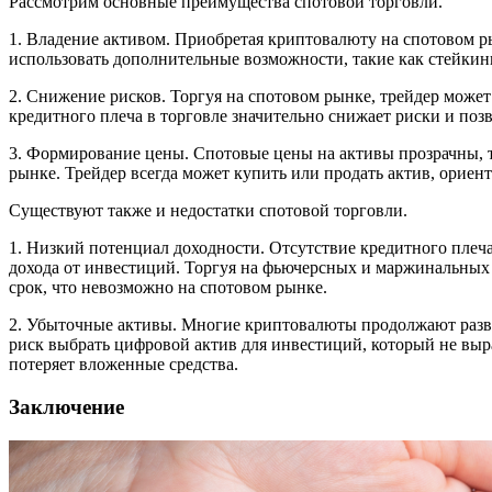
Рассмотрим основные преимущества спотовой торговли.
1. Владение активом. Приобретая криптовалюту на спотовом р
использовать дополнительные возможности, такие как стейкин
2. Снижение рисков. Торгуя на спотовом рынке, трейдер может
кредитного плеча в торговле значительно снижает риски и позв
3. Формирование цены. Спотовые цены на активы прозрачны, т
рынке. Трейдер всегда может купить или продать актив, ориен
Существуют также и недостатки спотовой торговли.
1. Низкий потенциал доходности. Отсутствие кредитного плеча
дохода от инвестиций. Торгуя на фьючерсных и маржинальных 
срок, что невозможно на спотовом рынке.
2. Убыточные активы. Многие криптовалюты продолжают разви
риск выбрать цифровой актив для инвестиций, который не выра
потеряет вложенные средства.
Заключение