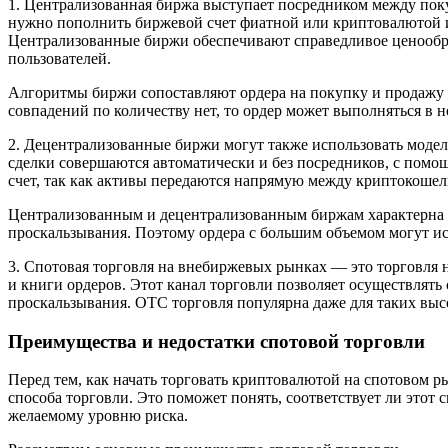
1. Централизованная биржа выступает посредником между пок
нужно пополнить биржевой счет фиатной или криптовалютой и 
Централизованные биржи обеспечивают справедливое ценообра
пользователей.
Алгоритмы биржи сопоставляют ордера на покупку и продажу 
совпадений по количеству нет, то ордер может выполняться в н
2. Децентрализованные биржи могут также использовать моде
сделки совершаются автоматически и без посредников, с помо
счет, так как активы передаются напрямую между криптокошел
Централизованным и децентрализованным биржам характерна вы
проскальзывания. Поэтому ордера с большим объемом могут ис
3. Спотовая торговля на внебиржевых рынках — это торговля 
и книги ордеров. Этот канал торговли позволяет осуществлять
проскальзывания. OTC торговля популярна даже для таких выс
Преимущества и недостатки спотовой торговли
Перед тем, как начать торговать криптовалютой на спотовом р
способа торговли. Это поможет понять, соответствует ли этот 
желаемому уровню риска.