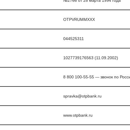
№2766 от 28 марта 1994 года
OTPVRUMMXXX
044525311
1027739176563 (11.09.2002)
8 800 100-55-55 — звонок по Росс
spravka@otpbank.ru
www.otpbank.ru