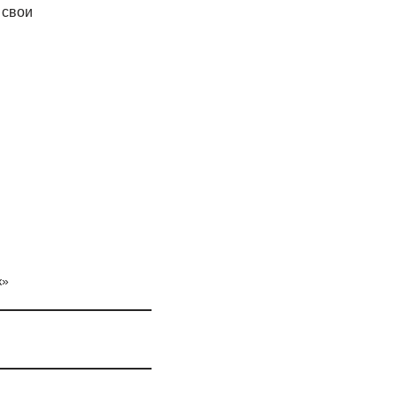
 свои
к»