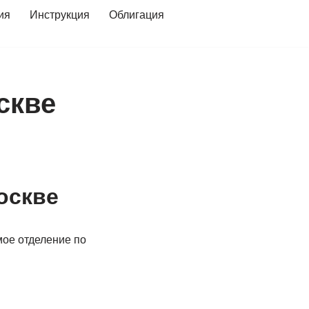
ия
Инструкция
Облигация
скве
оскве
мое отделение по