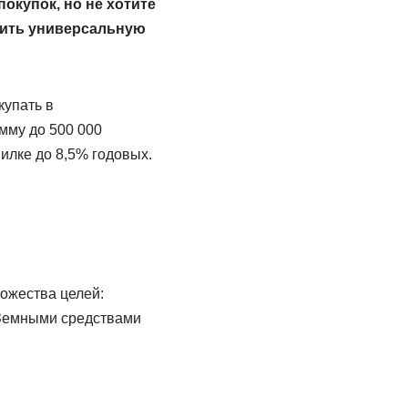
окупок, но не хотите
мить универсальную
купать в
мму до 500 000
илке до 8,5% годовых.
ожества целей:
 Земными средствами