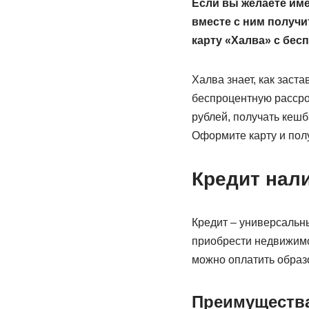
Если вы желаете име
вместе с ним получ
карту «Халва» с бес
Халва знает, как заст
беспроцентную рассроч
рублей, получать кешб
Оформите карту и пол
Кредит нал
Кредит – универсальн
приобрести недвижимо
можно оплатить образо
Преимущества