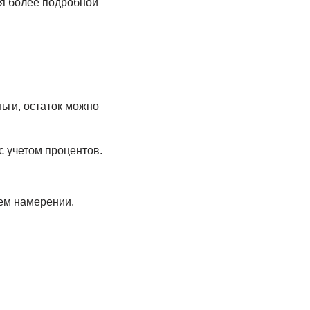
ля более подробной
ьги, остаток можно
 учетом процентов.
ем намерении.