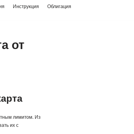
ия
Инструкция
Облигация
а от
карта
итным лимитом. Из
ать их с