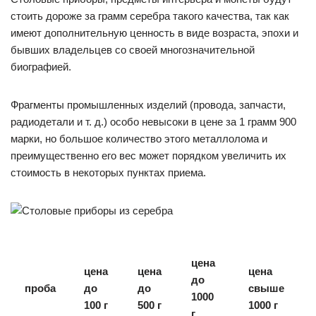
стоить дороже за грамм серебра такого качества, так как
имеют дополнительную ценность в виде возраста, эпохи и
бывших владельцев со своей многозначительной
биографией.
Фрагменты промышленных изделий (провода, запчасти,
радиодетали и т. д.) особо невысоки в цене за 1 грамм 900
марки, но большое количество этого металлолома и
преимущественно его вес может порядком увеличить их
стоимость в некоторых пунктах приема.
цена
цена
цена
цена
до
проба
до
до
свыше
1000
100 г
500 г
1000 г
г