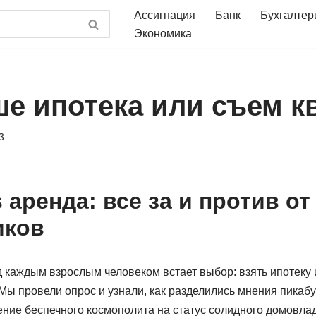
Ассигнация
Банк
Бухгалтер
Экономика
ше ипотека или съем 
3
 аренда: все за и против от
ов ⁠ ⁠
д каждым взрослым человеком встает выбор: взять ипотеку
Мы провели опрос и узнали, как разделились мнения пикабуш
ние беспечного космополита на статус солидного домовлад