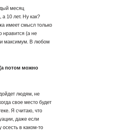
ждый месяц
а 10 лет. Ну как?
ка имеет смысл только
о нравится (а не
три максимум. В любом
 (а потом можно
дойдет людям, не
гда свое место будет
еке. Я считаю, что
туации, даже если
 осесть в каком-то