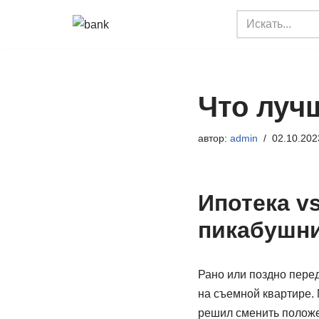
Перейти
к
содержимому
Что луч
автор:
admin
02.10.202
Ипотека vs
пикабушник
Рано или поздно пере
на съемной квартире. 
решил сменить положе