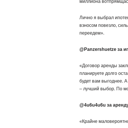
миллиона вотпрямщас
Лично я выбрал ипоте
взносом повезло, силь
переедем».
@Panzershuetze за ип
«Договор аренды заклю
планируете долго оста
будет вам выгоднее. А
– лучший выбор. По мо
@4u6u4u6u за аренду
«Крайне маловероятно,