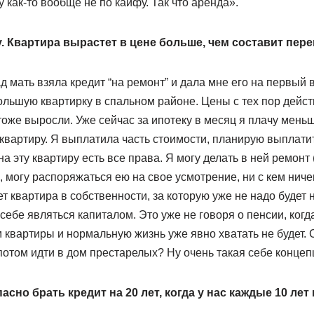
 как-то вообще не по кайфу. Так что аренда».
у. Квартира вырастет в цене больше, чем составит пер
 мать взяла кредит “на ремонт” и дала мне его на первый в
льшую квартирку в спальном районе. Цены с тех пор дейст
оже выросли. Уже сейчас за ипотеку в месяц я плачу меньш
квартиру. Я выплатила часть стоимости, планирую выплати
на эту квартиру есть все права. Я могу делать в ней ремон
 могу распоряжаться ею на свое усмотрение, ни с кем ниче
ет квартира в собственности, за которую уже не надо будет 
себе являться капиталом. Это уже не говоря о пенсии, когда
м квартиры и нормальную жизнь уже явно хватать не будет. 
отом идти в дом престарелых? Ну очень такая себе концеп
асно брать кредит на 20 лет, когда у нас каждые 10 лет