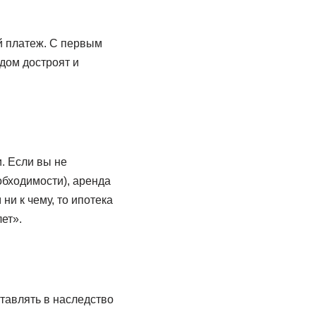
й платеж. С первым
дом достроят и
. Если вы не
обходимости), аренда
ни к чему, то ипотека
ет».
ставлять в наследство