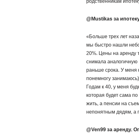
родственникам ипотеку
@Mustikas за ипотек
«Больше трех лет назад
мы быстро нашли небо
20%. Цены на аренду т
снимала аналогичную 
раньше срока. У меня 
понемногу занимаюсь),
Годам к 40, у меня буд
которая будет сама по 
жить, а пенсии на съе
непонятным дядям, а п
@Ven99 за аренду. Оп