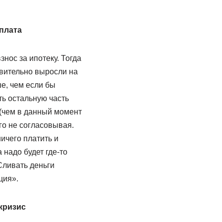
еплата
знос за ипотеку. Тогда
вительно выросли на
е, чем если бы
ть остальную часть
т (чем в данный момент
го не согласовывая.
ничего платить и
 надо будет где-то
Сливать деньги
ция».
 кризис