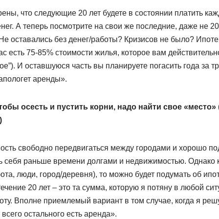
ены, что следующие 20 лет будете в состоянии платить ка
ег. А теперь посмотрите на свои же последние, даже не 20, 
Не оставались без денег/работы? Кризисов не было? Ипоте
 вас есть 75-85% стоимости жилья, которое вам действительн
ое”). И оставшуюся часть вы планируете погасить года за 
апологет аренды».
тобы осесть и пустить корни, надо найти свое «место»
)
ость свободно передвигаться между городами и хорошо по
себя раньше времени долгами и недвижимостью. Однако ко
та, люди, город/деревня), то можно будет подумать об ипот
ечение 20 лет – это та сумма, которую я потяну в любой си
ту. Вполне приемлемый вариант в том случае, когда я решу
 всего остального есть аренда».