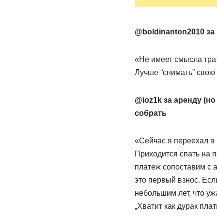
@boldinanton2010 за 
«Не имеет смысла трат
Лучше “снимать” свою 
@ioz1k за аренду (но
собрать
«Сейчас я переехал в к
Приходится спать на п
платеж сопоставим с 
это первый взнос. Есл
небольшим лет, что ужа
„Хватит как дурак пла