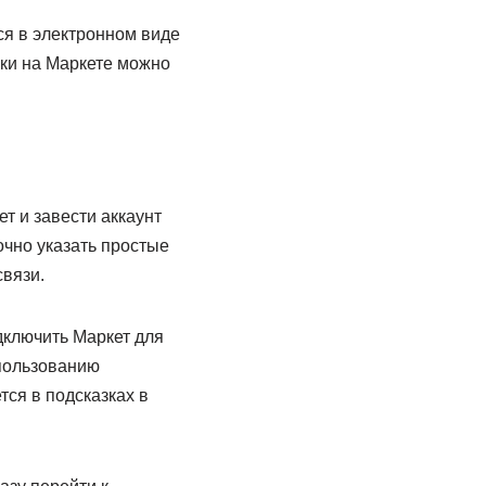
ся в электронном виде
пки на Маркете можно
т и завести аккаунт
очно указать простые
вязи.
дключить Маркет для
спользованию
тся в подсказках в