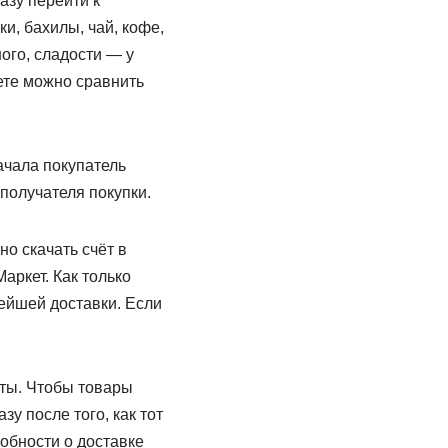
азу перейти к
и, бахилы, чай, кофе,
ого, сладости — у
кете можно сравнить
ачала покупатель
получателя покупки.
о скачать счёт в
аркет. Как только
нейшей доставки. Если
аты. Чтобы товары
у после того, как тот
робности о доставке