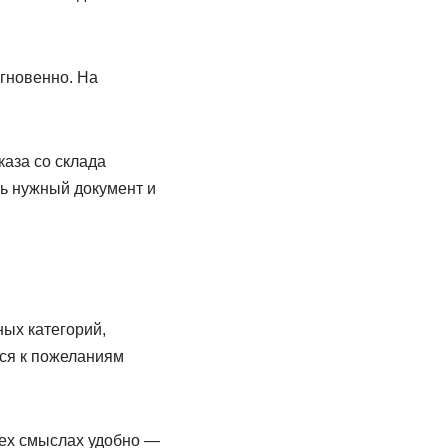
мгновенно. На
аза со склада
ть нужный документ и
ных категорий,
ься к пожеланиям
сех смыслах удобно —