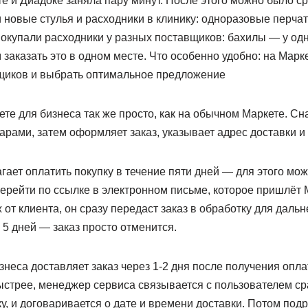
е и Диадоке заняла пару минут. После этого можно было ср
 новые стулья и расходники в клинику: одноразовые перчатк
окупали расходники у разных поставщиков: бахилы — у одн
 заказать это в одном месте. Что особенно удобно: на Мар
щиков и выбрать оптимальное предложение
ете для бизнеса так же просто, как на обычном Маркете. Сн
арами, затем оформляет заказ, указывает адрес доставки и 
ает оплатить покупку в течение пяти дней — для этого можн
ерейти по ссылке в электронном письме, которое пришлёт М
 от клиента, он сразу передаст заказ в обработку для даль
а 5 дней — заказ просто отменится.
неса доставляет заказ через 1-2 дня после получения опл
стрее, менеджер сервиса связывается с пользователем сраз
ку, и договаривается о дате и времени доставки. Потом под