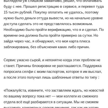
выглядели уж слишком заманчиво, решил, что оплачивать
буду с нее. Прошел регистрацию в сервисе, и перевел туда
15 тысяч рублей. Покупку оплатить не удалось, поэтому
нужно было деньги оттуда вывести, но на начально уровне
доступа сделать это не представлялось возможным.
Необходимо было пройти верификацию, что я и сделал. По
времени она должна была пройти примерно за сутки. Но
зайдя через час, я обнаружил, что моя карта плюса
заблокирована, без объяснения каких либо причин.
Сервис ужасно сырой, и непонятно когда этих проблем не
станет. Причины блокировки не разглашаются. Поддержка
попросила селфи с моим паспортом, которое я им выслал,
а после этого получал лишь шаблонные ответы по типу :
«Пожалуйста, извините, что заставляем ждать, но новостей
по вашему вопросу пока нет — мои коллеги из смежного
отдела всё ещё разбираются в ситуации. Мы не сможем
выставить конкретных сроков решения, так как не хотим